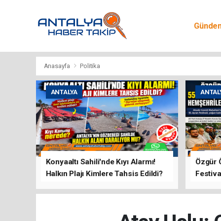
Günde
Egitim
Anasayfa
Politika
ANTALYA
ANTAL
Konyaaltı Sahili'nde Kıyı Alarmı!
Özgür 
Halkın Plajı Kimlere Tahsis Edildi?
Festiva
Buluşt