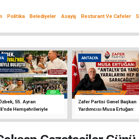
m
Politika
Belediyeler
Asayiş
Resturant Ve Cafeler
S
YA
ANTALYA
Özbek, 55. Ayran
Zafer Partisi Genel Başkan
li'nde Hemşehrileriyle
Yardımcısı Musa Ertuğan:
u
"Antalya'da Yangının Yarala
Birlikte Saracağız"