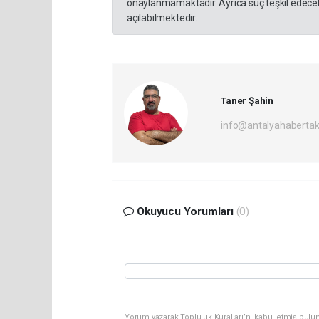
onaylanmamaktadır. Ayrıca suç teşkil edecek
açılabilmektedir.
Taner Şahin
info@antalyahabertak
Okuyucu Yorumları
(0)
Yorum yazarak Topluluk Kuralları’nı kabul etmiş bulun