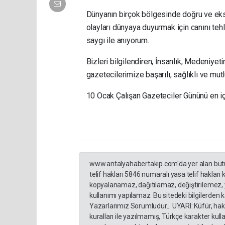
Dünyanın birçok bölgesinde doğru ve eksi
olayları dünyaya duyurmak için canını te
saygı ile anıyorum.
Bizleri bilgilendiren, İnsanlık, Medeniye
gazetecilerimize başarılı, sağlıklı ve mut
10 Ocak Çalışan Gazeteciler Gününü en iç
www.antalyahabertakip.com'da yer alan bütün 
telif hakları 5846 numaralı yasa telif hakları
kopyalanamaz, dağıtılamaz, değiştirilemez, 
kullanımı yapılamaz. Bu sitedeki bilgilerden 
Yazarlarımız Sorumludur... UYARI: Küfür, hakar
kuralları ile yazılmamış, Türkçe karakter ku