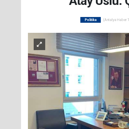
Atay Uslu: 
(Antalya Haber T
Politika