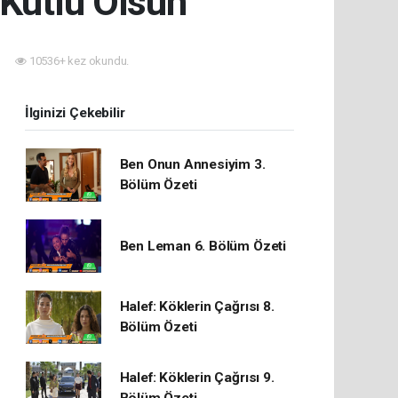
 Kutlu Olsun
10536+ kez okundu.
İlginizi Çekebilir
Ben Onun Annesiyim 3.
Bölüm Özeti
Ben Leman 6. Bölüm Özeti
Halef: Köklerin Çağrısı 8.
Bölüm Özeti
Halef: Köklerin Çağrısı 9.