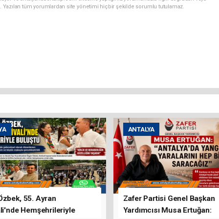
. Yazılan tüm yorumlardan site yönetimi hiçbir şekilde sorumlu tutulamaz.
YA
ANTALYA
Özbek, 55. Ayran
Zafer Partisi Genel Başkan
li'nde Hemşehrileriyle
Yardımcısı Musa Ertuğan: