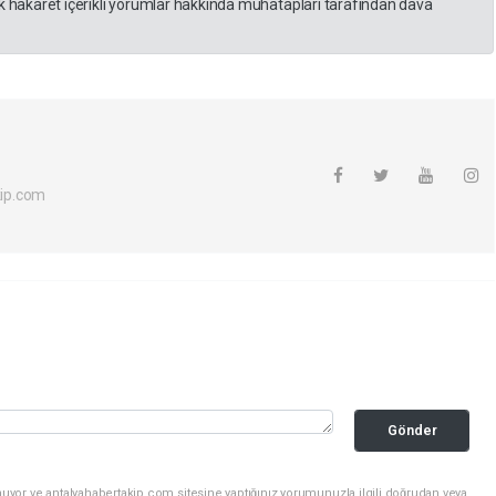
 hakaret içerikli yorumlar hakkında muhatapları tarafından dava
ip.com
Gönder
uyor ve antalyahabertakip.com sitesine yaptığınız yorumunuzla ilgili doğrudan veya