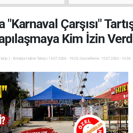
u
"Antalya'da Yangının Yarala
Birlikte Saracağız"
a "Karnaval Çarşısı" Tart
apılaşmaya Kim İzin Verd
akip ) - Antalya Haber Takip | 14.07.2026 - 19:20, Güncelleme: 15.07.2026 - 10:36