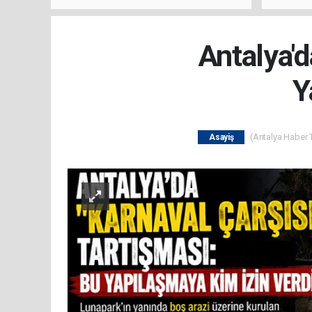
Buluşt
Antalya'd
Y
(Antalya Haber T
Asayiş