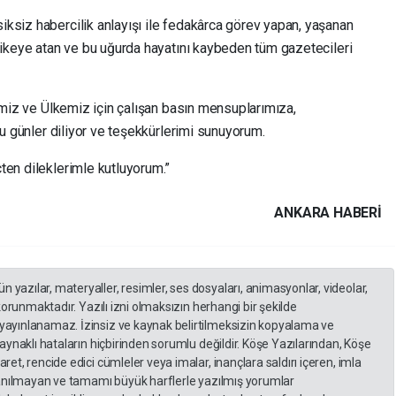
ksiz habercilik anlayışı ile fedakârca görev yapan, yaşanan
hlikeye atan ve bu uğurda hayatını kaybeden tüm gazetecileri
timiz ve Ülkemiz için çalışan basın mensuplarımıza,
lu günler diliyor ve teşekkürlerimi sunuyorum.
ten dileklerimle kutluyorum.”
ANKARA HABERİ
yazılar, materyaller, resimler, ses dosyaları, animasyonlar, videolar,
 korunmaktadır. Yazılı izni olmaksızın herhangi bir şekilde
yayınlanamaz. İzinsiz ve kaynak belirtilmeksizin kopyalama ve
kaynaklı hataların hiçbirinden sorumlu değildir. Köşe Yazılarından, Köşe
et, rencide edici cümleler veya imalar, inançlara saldırı içeren, imla
llanılmayan ve tamamı büyük harflerle yazılmış yorumlar