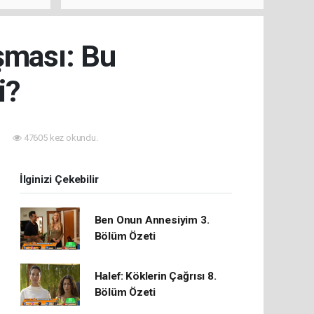
rını Hep
ışması: Bu
i?
47605 kez okundu.
İlginizi Çekebilir
Ben Onun Annesiyim 3.
Bölüm Özeti
Halef: Köklerin Çağrısı 8.
Bölüm Özeti