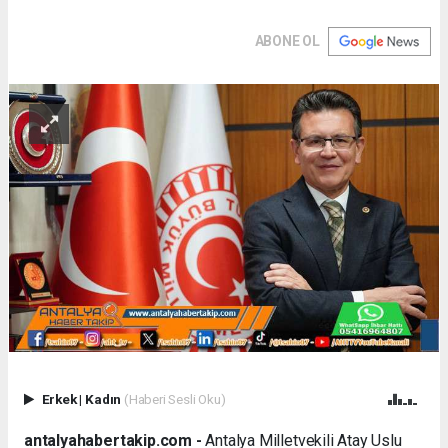
ABONE OL
Erkek
|
Kadın
(Haberi Sesli Oku)
antalyahabertakip.com -
Antalya Milletvekili Atay Uslu