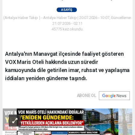
ASAYIŞ
(Antalya Haber Takip ) - Antalya Haber Takip | 20.07.2026 - 10:07, Güncelleme:
21.07.2026 - 02:11
45775 kez okundu.
Antalya'nın Manavgat ilçesinde faaliyet gösteren
VOX Maris Oteli hakkında uzun süredir
kamuoyunda dile getirilen imar, ruhsat ve yapılaşma
iddiaları yeniden gündeme taşındı.
ABONE OL