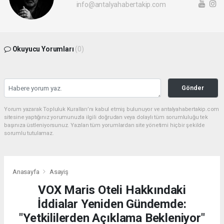
info@antalyahabertakip.com
Okuyucu Yorumları
(0)
Gönder
Yorum yazarak Topluluk Kuralları’nı kabul etmiş bulunuyor ve antalyahabertakip.com
sitesine yaptığınız yorumunuzla ilgili doğrudan veya dolaylı tüm sorumluluğu tek
başınıza üstleniyorsunuz. Yazılan tüm yorumlardan site yönetimi hiçbir şekilde
sorumlu tutulamaz.
Anasayfa
Asayiş
VOX Maris Oteli Hakkındaki
İddialar Yeniden Gündemde:
"Yetkililerden Açıklama Bekleniyor"