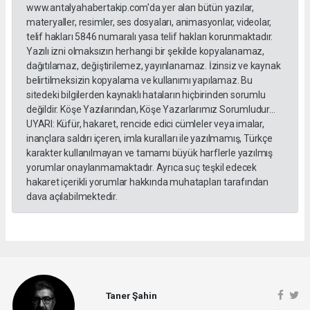
www.antalyahabertakip.com'da yer alan bütün yazılar,
materyaller, resimler, ses dosyaları, animasyonlar, videolar,
telif hakları 5846 numaralı yasa telif hakları korunmaktadır.
Yazılı izni olmaksızın herhangi bir şekilde kopyalanamaz,
dağıtılamaz, değiştirilemez, yayınlanamaz. İzinsiz ve kaynak
belirtilmeksizin kopyalama ve kullanımı yapılamaz. Bu
sitedeki bilgilerden kaynaklı hataların hiçbirinden sorumlu
değildir. Köşe Yazılarından, Köşe Yazarlarımız Sorumludur...
UYARI: Küfür, hakaret, rencide edici cümleler veya imalar,
inançlara saldırı içeren, imla kuralları ile yazılmamış, Türkçe
karakter kullanılmayan ve tamamı büyük harflerle yazılmış
yorumlar onaylanmamaktadır. Ayrıca suç teşkil edecek
hakaret içerikli yorumlar hakkında muhatapları tarafından
dava açılabilmektedir.
Taner Şahin