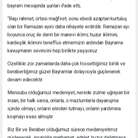
bayram mesajında şunları ifade etti;
“Başı rahmet, ortası mağfiret, sonu ebedi azaptan kurtuluş
olan bir Ramazan ayını daha nihayete erdirdik. Ramazan ayı
boyunca oruç ile derin bir manevi iklimi; huzur iklimini,
kardeşlik iklimini teneffüs etmemizin ardından Bayrama
kavuşmanın sevincini hep birlikte yaşıyoruz
Özellikle zor zamanlarda daha çok hissettiğimiz birlik ve
beraberliğimiz güzel Bayramlar dolayısıyla güçlenerek
devam edecektir.
Mensubu olduğumuz medeniyet, nerede zulme uğrayan bir
insan, bir halk varsa, onlarla, o mazlumlarla dayanışma
içinde olmayı; onların elinden tutmayı, onların yardımına
koşmayı esas almıştır.
Biz Bir ve Beraber olduğumuz sürece medeniyetimiz
güçlenecek, insanlığa merhamet, adalet, huzur dağıtmaya