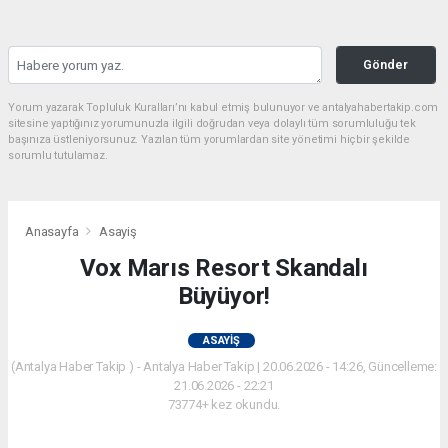
Gönder
Yorum yazarak Topluluk Kuralları’nı kabul etmiş bulunuyor ve antalyahabertakip.com
sitesine yaptığınız yorumunuzla ilgili doğrudan veya dolaylı tüm sorumluluğu tek
başınıza üstleniyorsunuz. Yazılan tüm yorumlardan site yönetimi hiçbir şekilde
sorumlu tutulamaz.
Anasayfa
Asayiş
Vox Marıs Resort Skandalı
Büyüyor!
ASAYIŞ
(Antalya Haber Takip ) - Antalya Haber Takip | 20.06.2026 - 14:26, Güncelleme:
21.06.2026 - 22:21
73774+ kez okundu.