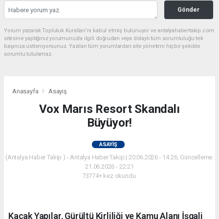
Gönder
Yorum yazarak Topluluk Kuralları’nı kabul etmiş bulunuyor ve antalyahabertakip.com
sitesine yaptığınız yorumunuzla ilgili doğrudan veya dolaylı tüm sorumluluğu tek
başınıza üstleniyorsunuz. Yazılan tüm yorumlardan site yönetimi hiçbir şekilde
sorumlu tutulamaz.
Anasayfa
Asayiş
Vox Marıs Resort Skandalı
Büyüyor!
ASAYIŞ
(Antalya Haber Takip ) - Antalya Haber Takip | 20.06.2026 - 14:26, Güncelleme:
21.06.2026 - 22:21
73774+ kez okundu.
Kaçak Yapılar, Gürültü Kirliliği ve Kamu Alanı İşgali