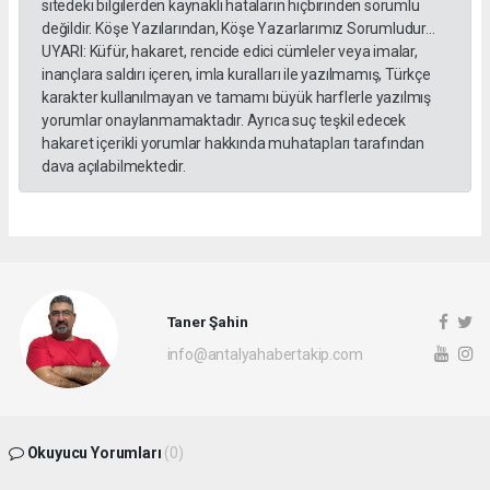
sitedeki bilgilerden kaynaklı hataların hiçbirinden sorumlu
değildir. Köşe Yazılarından, Köşe Yazarlarımız Sorumludur...
UYARI: Küfür, hakaret, rencide edici cümleler veya imalar,
inançlara saldırı içeren, imla kuralları ile yazılmamış, Türkçe
karakter kullanılmayan ve tamamı büyük harflerle yazılmış
yorumlar onaylanmamaktadır. Ayrıca suç teşkil edecek
hakaret içerikli yorumlar hakkında muhatapları tarafından
dava açılabilmektedir.
Taner Şahin
info@antalyahabertakip.com
Okuyucu Yorumları
(0)