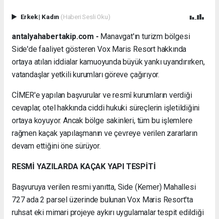
Erkek
|
Kadın
(Haberi Sesli Oku)
antalyahabertakip.com -
Manavgat'ın turizm bölgesi
Side'de faaliyet gösteren Vox Maris Resort hakkında
ortaya atılan iddialar kamuoyunda büyük yankı uyandırırken,
vatandaşlar yetkili kurumları göreve çağırıyor.
CİMER'e yapılan başvurular ve resmî kurumların verdiği
cevaplar, otel hakkında ciddi hukuki süreçlerin işletildiğini
ortaya koyuyor. Ancak bölge sakinleri, tüm bu işlemlere
rağmen kaçak yapılaşmanın ve çevreye verilen zararların
devam ettiğini öne sürüyor.
RESMİ YAZILARDA KAÇAK YAPI TESPİTİ
Başvuruya verilen resmi yanıtta, Side (Kemer) Mahallesi
727 ada 2 parsel üzerinde bulunan Vox Maris Resort'ta
ruhsat eki mimari projeye aykırı uygulamalar tespit edildiği