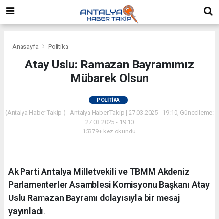
Anasayfa
Politika
Atay Uslu: Ramazan Bayramımız
Mübarek Olsun
POLITIKA
(Antalya Haber Takip ) - Antalya Haber Takip | 27.03.2025 - 19:10, Güncelleme:
27.03.2025 - 19:10
15379+ kez okundu.
Ak Parti Antalya Milletvekili ve TBMM Akdeniz
Parlamenterler Asamblesi Komisyonu Başkanı Atay
Uslu Ramazan Bayramı dolayısıyla bir mesaj
yayınladı.