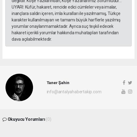
değildir. Köşe Yazılarından, Köşe Yazarlarımız Sorumludur...
UYARI: Küfür, hakaret, rencide edici cümleler veya imalar,
inançlara saldırı içeren, imla kuralları ile yazılmamış, Türkçe
karakter kullanılmayan ve tamamı büyük harflerle yazılmış
yorumlar onaylanmamaktadır. Ayrıca suç teşkil edecek
hakaret içerikli yorumlar hakkında muhatapları tarafından
dava açılabilmektedir.
Taner Şahin
info@antalyahabertakip.com
Okuyucu Yorumları
(0)