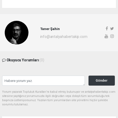
Taner Şahin
info@antalyahabertakip.com
Okuyucu Yorumları
(0)
Gönder
Yorum yazarak Topluluk Kuralları’nı kabul etmiş bulunuyor ve antalyahabertakip.com
sitesine yaptığınız yorumunuzla ilgili doğrudan veya dolaylı tüm sorumluluğu tek
başınıza üstleniyorsunuz. Yazılan tüm yorumlardan site yönetimi hiçbir şekilde
sorumlu tutulamaz.