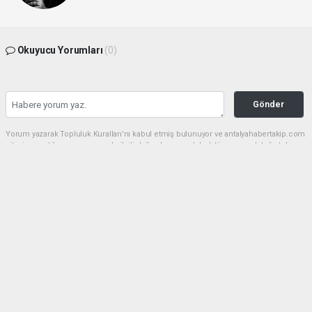
Okuyucu Yorumları
(0)
Gönder
Yorum yazarak Topluluk Kuralları’nı kabul etmiş bulunuyor ve antalyahabertakip.com
sitesine yaptığınız yorumunuzla ilgili doğrudan veya dolaylı tüm sorumluluğu tek
başınıza üstleniyorsunuz. Yazılan tüm yorumlardan site yönetimi hiçbir şekilde
sorumlu tutulamaz.
haber paketi
haber scripti
haber yazılımı
Tüm hakları saklı tutulmaktadır.Copyright 2026©
Haber Yazılımı:
Web Aksiyon ®