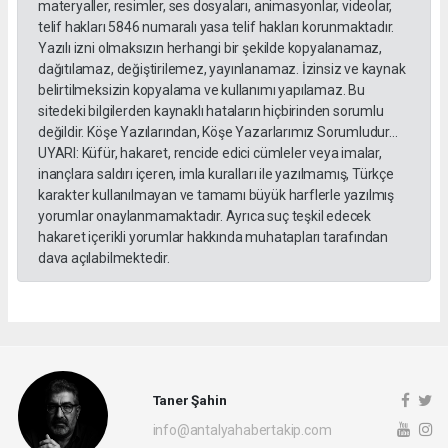
materyaller, resimler, ses dosyaları, animasyonlar, videolar,
telif hakları 5846 numaralı yasa telif hakları korunmaktadır.
Yazılı izni olmaksızın herhangi bir şekilde kopyalanamaz,
dağıtılamaz, değiştirilemez, yayınlanamaz. İzinsiz ve kaynak
belirtilmeksizin kopyalama ve kullanımı yapılamaz. Bu
sitedeki bilgilerden kaynaklı hataların hiçbirinden sorumlu
değildir. Köşe Yazılarından, Köşe Yazarlarımız Sorumludur...
UYARI: Küfür, hakaret, rencide edici cümleler veya imalar,
inançlara saldırı içeren, imla kuralları ile yazılmamış, Türkçe
karakter kullanılmayan ve tamamı büyük harflerle yazılmış
yorumlar onaylanmamaktadır. Ayrıca suç teşkil edecek
hakaret içerikli yorumlar hakkında muhatapları tarafından
dava açılabilmektedir.
Taner Şahin
info@antalyahabertakip.com