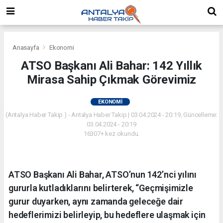
Anasayfa
Ekonomi
ATSO Başkanı Ali Bahar: 142 Yıllık
Mirasa Sahip Çıkmak Görevimiz
EKONOMI
(Antalya Haber Takip ) - Antalya Haber Takip | 03.04.2024 - 20:19, Güncelleme:
03.04.2024 - 20:19
16307+ kez okundu.
ATSO Başkanı Ali Bahar, ATSO’nun 142’nci yılını
gururla kutladıklarını belirterek, “Geçmişimizle
gurur duyarken, aynı zamanda geleceğe dair
hedeflerimizi belirleyip, bu hedeflere ulaşmak için