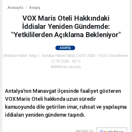
Anasayfa
Asayiş
VOX Maris Oteli Hakkındaki
İddialar Yeniden Gündemde:
"Yetkililerden Açıklama Bekleniyor"
ASAYIŞ
(Antalya Haber Takip ) - Antalya Haber Takip | 20.07.2026 - 10:07, Güncelleme:
21.07.2026 - 02:11
46838 kez okundu.
Antalya'nın Manavgat ilçesinde faaliyet gösteren
VOX Maris Oteli hakkında uzun süredir
kamuoyunda dile getirilen imar, ruhsat ve yapılaşma
iddiaları yeniden gündeme taşındı.
ABONE OL