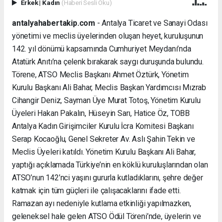
Erkek
|
Kadın
(Haberi Sesli Oku)
antalyahabertakip.com
- Antalya Ticaret ve Sanayi Odası
yönetimi ve meclis üyelerinden oluşan heyet, kuruluşunun
142. yıl dönümü kapsamında Cumhuriyet Meydanı’nda
Atatürk Anıtı’na çelenk bırakarak saygı duruşunda bulundu.
Törene, ATSO Meclis Başkanı Ahmet Öztürk, Yönetim
Kurulu Başkanı Ali Bahar, Meclis Başkan Yardımcısı Mızrab
Cihangir Deniz, Sayman Üye Murat Totoş, Yönetim Kurulu
Üyeleri Hakan Pakalın, Hüseyin Sarı, Hatice Öz, TOBB
Antalya Kadın Girişimciler Kurulu İcra Komitesi Başkanı
Serap Kocaoğlu, Genel Sekreter Av. Aslı Şahin Tekin ve
Meclis Üyeleri katıldı. Yönetim Kurulu Başkanı Ali Bahar,
yaptığı açıklamada Türkiye’nin en köklü kuruluşlarından olan
ATSO’nun 142’nci yaşını gururla kutladıklarını, şehre değer
katmak için tüm güçleri ile çalışacaklarını ifade etti.
Ramazan ayı nedeniyle kutlama etkinliği yapılmazken,
geleneksel hale gelen ATSO Ödül Töreni’nde, üyelerin ve