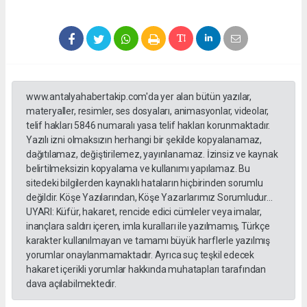
www.antalyahabertakip.com'da yer alan bütün yazılar,
materyaller, resimler, ses dosyaları, animasyonlar, videolar,
telif hakları 5846 numaralı yasa telif hakları korunmaktadır.
Yazılı izni olmaksızın herhangi bir şekilde kopyalanamaz,
dağıtılamaz, değiştirilemez, yayınlanamaz. İzinsiz ve kaynak
belirtilmeksizin kopyalama ve kullanımı yapılamaz. Bu
sitedeki bilgilerden kaynaklı hataların hiçbirinden sorumlu
değildir. Köşe Yazılarından, Köşe Yazarlarımız Sorumludur...
UYARI: Küfür, hakaret, rencide edici cümleler veya imalar,
inançlara saldırı içeren, imla kuralları ile yazılmamış, Türkçe
karakter kullanılmayan ve tamamı büyük harflerle yazılmış
yorumlar onaylanmamaktadır. Ayrıca suç teşkil edecek
hakaret içerikli yorumlar hakkında muhatapları tarafından
dava açılabilmektedir.