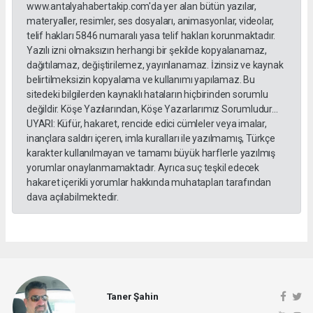
www.antalyahabertakip.com'da yer alan bütün yazılar,
materyaller, resimler, ses dosyaları, animasyonlar, videolar,
telif hakları 5846 numaralı yasa telif hakları korunmaktadır.
Yazılı izni olmaksızın herhangi bir şekilde kopyalanamaz,
dağıtılamaz, değiştirilemez, yayınlanamaz. İzinsiz ve kaynak
belirtilmeksizin kopyalama ve kullanımı yapılamaz. Bu
sitedeki bilgilerden kaynaklı hataların hiçbirinden sorumlu
değildir. Köşe Yazılarından, Köşe Yazarlarımız Sorumludur...
UYARI: Küfür, hakaret, rencide edici cümleler veya imalar,
inançlara saldırı içeren, imla kuralları ile yazılmamış, Türkçe
karakter kullanılmayan ve tamamı büyük harflerle yazılmış
yorumlar onaylanmamaktadır. Ayrıca suç teşkil edecek
hakaret içerikli yorumlar hakkında muhatapları tarafından
dava açılabilmektedir.
Taner Şahin