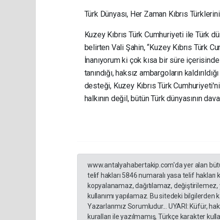
Türk Dünyası, Her Zaman Kıbrıs Türklerin
Kuzey Kıbrıs Türk Cumhuriyeti ile Türk d
belirten Vali Şahin, “Kuzey Kıbrıs Türk 
İnanıyorum ki çok kısa bir süre içerisinde
tanındığı, haksız ambargoların kaldırıldı
desteği, Kuzey Kıbrıs Türk Cumhuriyeti'n
halkının değil, bütün Türk dünyasının davas
www.antalyahabertakip.com'da yer alan bütün 
telif hakları 5846 numaralı yasa telif hakları
kopyalanamaz, dağıtılamaz, değiştirilemez, 
kullanımı yapılamaz. Bu sitedeki bilgilerden 
Yazarlarımız Sorumludur... UYARI: Küfür, hakar
kuralları ile yazılmamış, Türkçe karakter ku