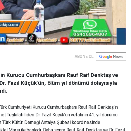
ABONE OL
nin Kurucu Cumhurbaşkanı Rauf Raif Denktaş ve
Dr. Fazıl Küçük’ün, ölüm yıl dönümü dolayısıyla
di.
Türk Cumhuriyeti Kurucu Cumhurbaşkanı Rauf Raif Denktaş’ın
t Teşkilatı lideri Dr. Fazıl Küçük’ün vefatının 41. yıl dönümü
ıs Türk Kültür Derneği Antalya Şubesi koordinesinde
iklal Marşı ile başladı. Daha sonra Rauf Raif Denktaş ve Dr. Fazıl