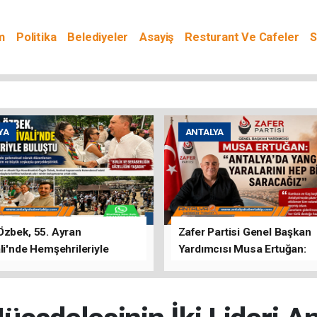
m
Politika
Belediyeler
Asayiş
Resturant Ve Cafeler
S
YA
ANTALYA
Özbek, 55. Ayran
Zafer Partisi Genel Başkan
li'nde Hemşehrileriyle
Yardımcısı Musa Ertuğan:
u
"Antalya'da Yangının Yarala
Birlikte Saracağız"