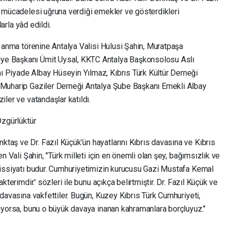
ık mücadelesi uğruna verdiği emekler ve gösterdikleri
larla yâd edildi.
en anma törenine Antalya Valisi Hulusi Şahin, Muratpaşa
ye Başkanı Ümit Uysal, KKTC Antalya Başkonsolosu Aslı
ı Piyade Albay Hüseyin Yılmaz, Kıbrıs Türk Kültür Derneği
e Muharip Gaziler Derneği Antalya Şube Başkanı Emekli Albay
iler ve vatandaşlar katıldı.
Özgürlüktür
taş ve Dr. Fazıl Küçük’ün hayatlarını Kıbrıs davasına ve Kıbrıs
en Vali Şahin, "Türk milleti için en önemli olan şey, bağımsızlık ve
 hissiyatı budur. Cumhuriyetimizin kurucusu Gazi Mustafa Kemal
kterimdir.' sözleri ile bunu açıkça belirtmiştir. Dr. Fazıl Küçük ve
 davasına vakfettiler. Bugün, Kuzey Kıbrıs Türk Cumhuriyeti,
lıyorsa, bunu o büyük davaya inanan kahramanlara borçluyuz."