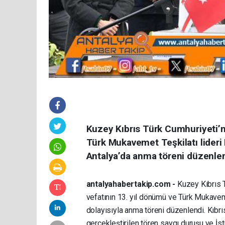
Kuzey Kıbrıs Türk Cumhuriyeti’
Türk Mukavemet Teşkilatı lideri 
Antalya’da anma töreni düzenlen
antalyahabertakip.com -
Kuzey Kıbrıs 
vefatının 13. yıl dönümü ve Türk Mukaveme
dolayısıyla anma töreni düzenlendi. Kıbr
gerçekleştirilen tören saygı duruşu ve İst