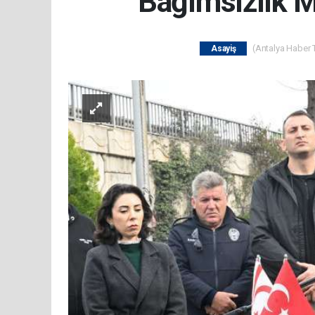
Bağımsızlık Mü
(Antalya Haber T
Asayiş