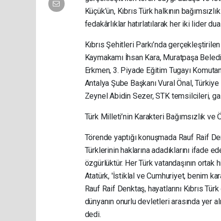
Küçük’ün, Kıbrıs Türk halkının bağımsızl
fedakârlıklar hatırlatılarak her iki lider dua
Kıbrıs Şehitleri Parkı’nda gerçekleştiril
Kaymakamı İhsan Kara, Muratpaşa Beledi
Erkmen, 3. Piyade Eğitim Tugayı Komutan
Antalya Şube Başkanı Vural Önal, Türkiy
Zeynel Abidin Sezer, STK temsilcileri, gaz
Türk Milleti’nin Karakteri Bağımsızlık ve 
Törende yaptığı konuşmada Rauf Raif Denk
Türklerinin haklarına adadıklarını ifade ed
özgürlüktür. Her Türk vatandaşının ortak
Atatürk, 'İstiklal ve Cumhuriyet, benim kara
Rauf Raif Denktaş, hayatlarını Kıbrıs Türk
dünyanın onurlu devletleri arasında yer a
dedi.