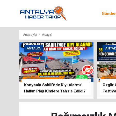
Günde
Egitim
Anasayfa
Asayiş
ANTALYA
ANTAL
Konyaaltı Sahili'nde Kıyı Alarmı!
Özgür 
Halkın Plajı Kimlere Tahsis Edildi?
Festiva
Buluşt