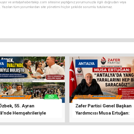
uyor ve antalyahabertakip.com sitesine yaptığınız yorumunuzla ilgili doğrudan veya
. Yazılan tüm yorumlardan site yönetimi hiçbir şekilde sorumlu tutulamaz.
YA
ANTALYA
Özbek, 55. Ayran
Zafer Partisi Genel Başkan
li'nde Hemşehrileriyle
Yardımcısı Musa Ertuğan:
u
"Antalya'da Yangının Yarala
Birlikte Saracağız"