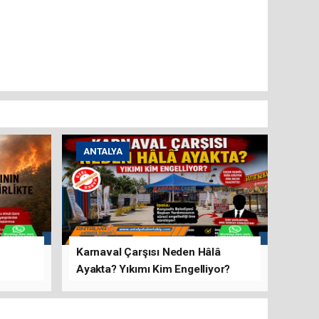
ANTALYA
Karnaval Çarşısı Neden Hâlâ
Ayakta? Yıkımı Kim Engelliyor?
rını Hep