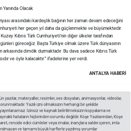
in Yanında Olacak
ünyası arasındaki kardeşlik bağının her zaman devam edeceğini
Cumhuriyeti her geçen yıl daha da güçlenmekte ve büyümektedir.
 Kuzey Kıbrıs Türk Cumhuriyeti’nin diğer ülkeler tarafından
ğı günleri göreceğiz. Başta Türkiye olmak üzere Türk dünyasının
in arkasında dimdik durmaktadır. Bu dava sadece Kıbrıs Türk
ıdır ve öyle kalacaktır.” ifadelerine yer verdi.
ANTALYA HABERİ
yazılar, materyaller, resimler, ses dosyaları, animasyonlar, videolar,
 korunmaktadır. Yazılı izni olmaksızın herhangi bir şekilde
yayınlanamaz. İzinsiz ve kaynak belirtilmeksizin kopyalama ve
kaynaklı hataların hiçbirinden sorumlu değildir. Köşe Yazılarından, Köşe
et, rencide edici cümleler veya imalar, inançlara saldırı içeren, imla
llanılmayan ve tamamı büyük harflerle yazılmış yorumlar