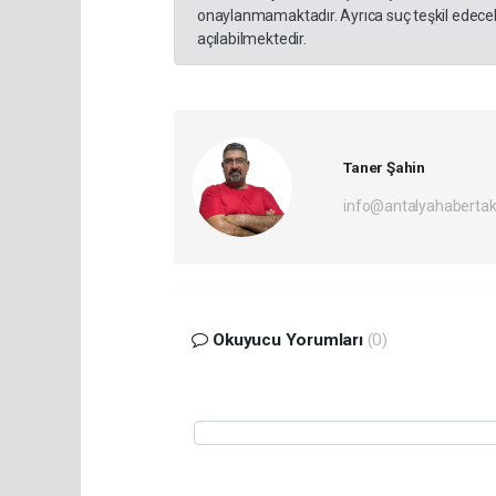
onaylanmamaktadır. Ayrıca suç teşkil edecek
açılabilmektedir.
Taner Şahin
info@antalyahabertak
Okuyucu Yorumları
(0)