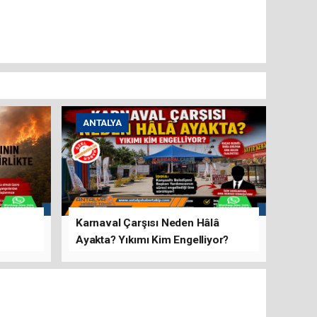
ANTALYA
Karnaval Çarşısı Neden Hâlâ
Ayakta? Yıkımı Kim Engelliyor?
rını Hep