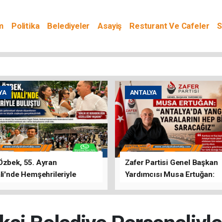
m
Politika
Belediyeler
Asayiş
Resturant Ve Cafeler
S
YA
ANTALYA
Özbek, 55. Ayran
Zafer Partisi Genel Başkan
li'nde Hemşehrileriyle
Yardımcısı Musa Ertuğan:
u
"Antalya'da Yangının Yarala
Birlikte Saracağız"