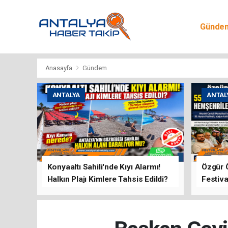
Günde
Egitim
Anasayfa
Gündem
ANTALYA
ANTAL
Konyaaltı Sahili'nde Kıyı Alarmı!
Özgür 
Halkın Plajı Kimlere Tahsis Edildi?
Festiva
Buluşt