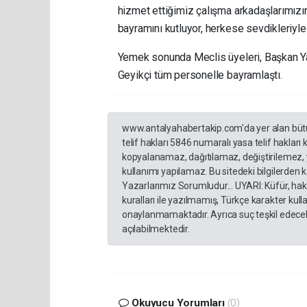
hizmet ettiğimiz çalışma arkadaşlarımızı
bayramını kutluyor, herkese sevdikleriyle 
Yemek sonunda Meclis üyeleri, Başkan Ya
Geyikçi tüm personelle bayramlaştı.
www.antalyahabertakip.com'da yer alan bütün 
telif hakları 5846 numaralı yasa telif hakları
kopyalanamaz, dağıtılamaz, değiştirilemez, 
kullanımı yapılamaz. Bu sitedeki bilgilerden 
Yazarlarımız Sorumludur... UYARI: Küfür, hakar
kuralları ile yazılmamış, Türkçe karakter ku
onaylanmamaktadır. Ayrıca suç teşkil edecek
açılabilmektedir.
Okuyucu Yorumları
(0)