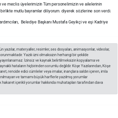
n ve meclis üyelerimizin Tüm personelimizin ve ailelerinin
birlikte mutlu bayramlar diliyorum. diyerek sözlerine son verdi.
rdımcıları, Belediye Başkanı Mustafa Geyikçi ve eşi Kadriye
yazılar, materyaller, resimler, ses dosyaları, animasyonlar, videolar,
 korunmaktadır. Yazılı izni olmaksızın herhangi bir şekilde
yayınlanamaz. İzinsiz ve kaynak belirtilmeksizin kopyalama ve
kaynaklı hataların hiçbirinden sorumlu değildir. Köşe Yazılarından, Köşe
et, rencide edici cümleler veya imalar, inançlara saldırı içeren, imla
llanılmayan ve tamamı büyük harflerle yazılmış yorumlar
 hakaret içerikli yorumlar hakkında muhatapları tarafından dava