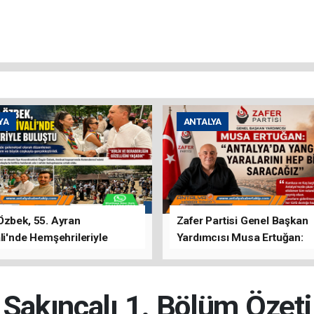
YA
ANTALYA
Özbek, 55. Ayran
Zafer Partisi Genel Başkan
li'nde Hemşehrileriyle
Yardımcısı Musa Ertuğan:
u
"Antalya'da Yangının Yarala
Birlikte Saracağız"
Sakıncalı 1. Bölüm Özeti