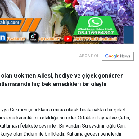
ABONE OL
n olan Gökmen Ailesi, hediye ve çiçek gönderen
 kutlamasında hiç beklemedikleri bir olayla
ya Gökmen çocuklarına miras olarak bırakacakları bir şirket
rsı onu karanlık bir ortaklığa sürükler. Ortakları Faysal ve Çetin,
utlamayı felakete çevirirler. Bir yandan Süreyya’nın oğlu Can,
 kurye olan Didem ile birliktedir. Kutlama gecesi senelerdir