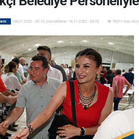
çi Belediye Personeliyl
08.07.2022 - 20:19, Güncelleme: 16.11.2022 - 03:02
7631+ kez oku
dem