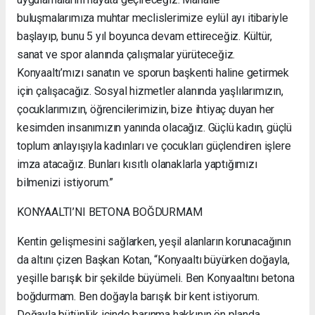
buluşmalarımıza muhtar meclislerimize eylül ayı itibariyle
başlayıp, bunu 5 yıl boyunca devam ettireceğiz. Kültür,
sanat ve spor alanında çalışmalar yürüteceğiz.
Konyaaltı’mızı sanatın ve sporun başkenti haline getirmek
için çalışacağız. Sosyal hizmetler alanında yaşlılarımızın,
çocuklarımızın, öğrencilerimizin, bize ihtiyaç duyan her
kesimden insanımızın yanında olacağız. Güçlü kadın, güçlü
toplum anlayışıyla kadınları ve çocukları güçlendiren işlere
imza atacağız. Bunları kısıtlı olanaklarla yaptığımızı
bilmenizi istiyorum.”
KONYAALTI’NI BETONA BOĞDURMAM
Kentin gelişmesini sağlarken, yeşil alanların korunacağının
da altını çizen Başkan Kotan, “Konyaaltı büyürken doğayla,
yeşille barışık bir şekilde büyümeli. Ben Konyaaltını betona
boğdurmam. Ben doğayla barışık bir kent istiyorum.
Doğayla bütünlük içinde barınma hakkının ön planda