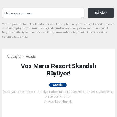
Gönder
Yorum yazarak Topluluk Kuralları’nı kabul etmiş bulunuyor ve antalyahabertakip.com
sitesine yaptığınız yorumunuzla ilgili doğrudan veya dolaylı tüm sorumluluğu tek
başınıza üstleniyorsunuz. Yazılan tüm yorumlardan site yönetimi hiçbir şekilde
sorumlu tutulamaz.
Anasayfa
Asayiş
Vox Marıs Resort Skandalı
Büyüyor!
ASAYIŞ
(Antalya Haber Takip ) - Antalya Haber Takip | 20.06.2026 - 14:26, Güncelleme:
21.06.2026 - 22:21
73790+ kez okundu.