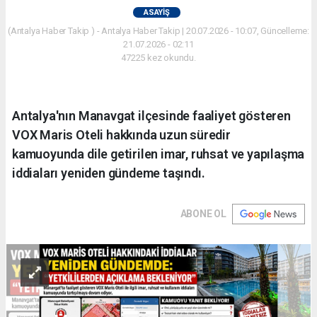
ASAYIŞ
(Antalya Haber Takip ) - Antalya Haber Takip | 20.07.2026 - 10:07, Güncelleme:
21.07.2026 - 02:11
47225 kez okundu.
Antalya'nın Manavgat ilçesinde faaliyet gösteren
VOX Maris Oteli hakkında uzun süredir
kamuoyunda dile getirilen imar, ruhsat ve yapılaşma
iddiaları yeniden gündeme taşındı.
ABONE OL