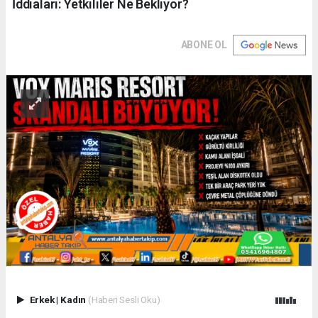
İddiaları: Yetkililer Ne Bekliyor?
ABONE OL
Erkek
|
Kadın
(Haberi Sesli Oku)