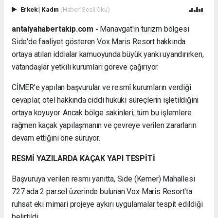
Erkek
|
Kadın
(Haberi Sesli Oku)
antalyahabertakip.com -
Manavgat'ın turizm bölgesi
Side'de faaliyet gösteren Vox Maris Resort hakkında
ortaya atılan iddialar kamuoyunda büyük yankı uyandırırken,
vatandaşlar yetkili kurumları göreve çağırıyor.
CİMER'e yapılan başvurular ve resmî kurumların verdiği
cevaplar, otel hakkında ciddi hukuki süreçlerin işletildiğini
ortaya koyuyor. Ancak bölge sakinleri, tüm bu işlemlere
rağmen kaçak yapılaşmanın ve çevreye verilen zararların
devam ettiğini öne sürüyor.
RESMİ YAZILARDA KAÇAK YAPI TESPİTİ
Başvuruya verilen resmi yanıtta, Side (Kemer) Mahallesi
727 ada 2 parsel üzerinde bulunan Vox Maris Resort'ta
ruhsat eki mimari projeye aykırı uygulamalar tespit edildiği
belirtildi.