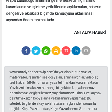
tespit bulunduğu anlamına gelmemektedir. İlgili kamu
kurumlarının ve işletme yetkililerinin açıklamaları, haberin
dengeli ve eksiksiz biçimde kamuoyuna aktarılması
açısından önem taşımaktadır.
ANTALYA HABERİ
www.antalyahabertakip.com'da yer alan bütün yazılar,
materyaller, resimler, ses dosyaları, animasyonlar, videolar,
telif hakları 5846 numaralı yasa telif hakları korunmaktadır.
Yazılı izni olmaksızın herhangi bir şekilde kopyalanamaz,
dağıtılamaz, değiştirilemez, yayınlanamaz. İzinsiz ve kaynak
belirtilmeksizin kopyalama ve kullanımı yapılamaz. Bu
sitedeki bilgilerden kaynaklı hataların hiçbirinden sorumlu
değildir. Köşe Yazılarından, Köşe Yazarlarımız Sorumludur...