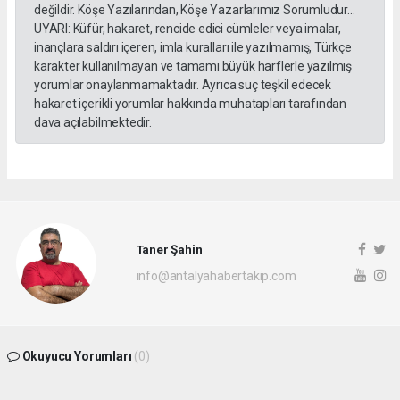
değildir. Köşe Yazılarından, Köşe Yazarlarımız Sorumludur...
UYARI: Küfür, hakaret, rencide edici cümleler veya imalar,
inançlara saldırı içeren, imla kuralları ile yazılmamış, Türkçe
karakter kullanılmayan ve tamamı büyük harflerle yazılmış
yorumlar onaylanmamaktadır. Ayrıca suç teşkil edecek
hakaret içerikli yorumlar hakkında muhatapları tarafından
dava açılabilmektedir.
Taner Şahin
info@antalyahabertakip.com
Okuyucu Yorumları
(0)