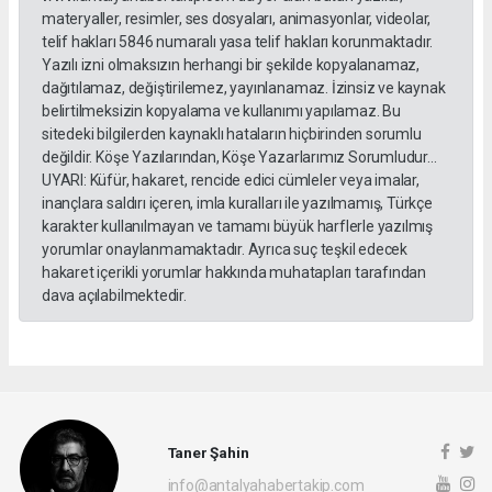
materyaller, resimler, ses dosyaları, animasyonlar, videolar,
telif hakları 5846 numaralı yasa telif hakları korunmaktadır.
Yazılı izni olmaksızın herhangi bir şekilde kopyalanamaz,
dağıtılamaz, değiştirilemez, yayınlanamaz. İzinsiz ve kaynak
belirtilmeksizin kopyalama ve kullanımı yapılamaz. Bu
sitedeki bilgilerden kaynaklı hataların hiçbirinden sorumlu
değildir. Köşe Yazılarından, Köşe Yazarlarımız Sorumludur...
UYARI: Küfür, hakaret, rencide edici cümleler veya imalar,
inançlara saldırı içeren, imla kuralları ile yazılmamış, Türkçe
karakter kullanılmayan ve tamamı büyük harflerle yazılmış
yorumlar onaylanmamaktadır. Ayrıca suç teşkil edecek
hakaret içerikli yorumlar hakkında muhatapları tarafından
dava açılabilmektedir.
Taner Şahin
info@antalyahabertakip.com