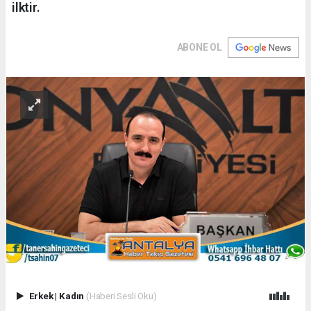
ilktir.
ABONE OL
Erkek
|
Kadın
(Haberi Sesli Oku)