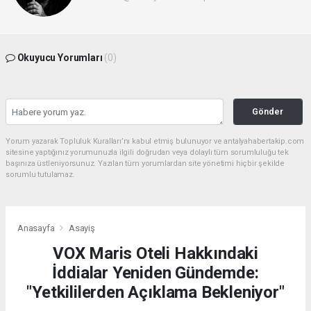
Okuyucu Yorumları
(0)
Gönder
Yorum yazarak Topluluk Kuralları’nı kabul etmiş bulunuyor ve antalyahabertakip.com
sitesine yaptığınız yorumunuzla ilgili doğrudan veya dolaylı tüm sorumluluğu tek
başınıza üstleniyorsunuz. Yazılan tüm yorumlardan site yönetimi hiçbir şekilde
sorumlu tutulamaz.
Anasayfa
Asayiş
VOX Maris Oteli Hakkındaki
İddialar Yeniden Gündemde:
"Yetkililerden Açıklama Bekleniyor"