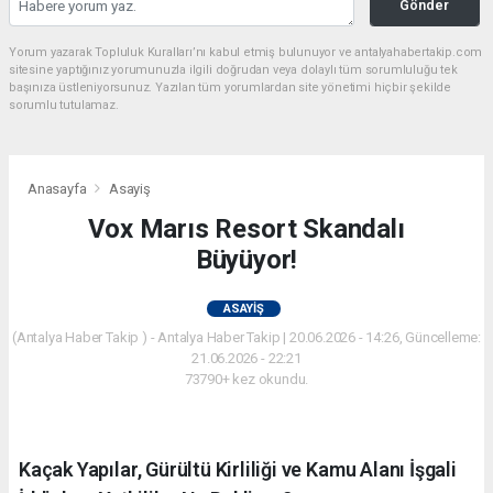
Gönder
Yorum yazarak Topluluk Kuralları’nı kabul etmiş bulunuyor ve antalyahabertakip.com
sitesine yaptığınız yorumunuzla ilgili doğrudan veya dolaylı tüm sorumluluğu tek
başınıza üstleniyorsunuz. Yazılan tüm yorumlardan site yönetimi hiçbir şekilde
sorumlu tutulamaz.
Anasayfa
Asayiş
Vox Marıs Resort Skandalı
Büyüyor!
ASAYIŞ
(Antalya Haber Takip ) - Antalya Haber Takip | 20.06.2026 - 14:26, Güncelleme:
21.06.2026 - 22:21
73790+ kez okundu.
Kaçak Yapılar, Gürültü Kirliliği ve Kamu Alanı İşgali