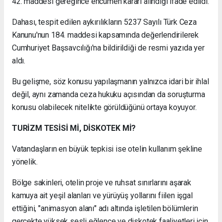
42. maddesi gereğince encümen kararı alındığı ifade edildi.
Dahası, tespit edilen aykırılıkların 5237 Sayılı Türk Ceza
Kanunu'nun 184. maddesi kapsamında değerlendirilerek
Cumhuriyet Başsavcılığı'na bildirildiği de resmi yazıda yer
aldı.
Bu gelişme, söz konusu yapılaşmanın yalnızca idari bir ihlal
değil, aynı zamanda ceza hukuku açısından da soruşturma
konusu olabilecek nitelikte görüldüğünü ortaya koyuyor.
TURİZM TESİSİ Mİ, DİSKOTEK Mİ?
Vatandaşların en büyük tepkisi ise otelin kullanım şekline
yönelik.
Bölge sakinleri, otelin proje ve ruhsat sınırlarını aşarak
kamuya ait yeşil alanları ve yürüyüş yollarını fiilen işgal
ettiğini, "animasyon alanı" adı altında işletilen bölümlerin
gerçekte yüksek sesli eğlence ve diskotek faaliyetleri için