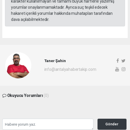
karakter kullanılmayan ve tamamı büyük harflerle yazılmış
yorumlar onaylanmamaktadır. Ayrıca suç teşkil edecek
hakaret içerikli yorumlar hakkında muhatapları tarafından
dava açılabilmektedir.
Taner Şahin
info@antalyahabertakip.com
Okuyucu Yorumları
(0)
Gönder