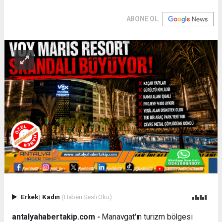
ABONE OL
Erkek
|
Kadın
(Haberi Sesli Oku)
antalyahabertakip.com -
Manavgat'ın turizm bölgesi