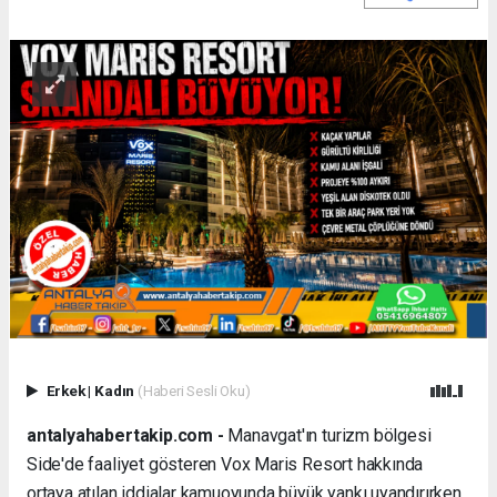
Erkek
|
Kadın
(Haberi Sesli Oku)
antalyahabertakip.com -
Manavgat'ın turizm bölgesi
Side'de faaliyet gösteren Vox Maris Resort hakkında
ortaya atılan iddialar kamuoyunda büyük yankı uyandırırken,