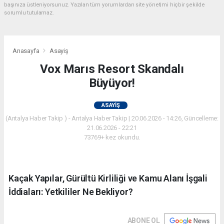
başınıza üstleniyorsunuz. Yazılan tüm yorumlardan site yönetimi hiçbir şekilde
sorumlu tutulamaz.
Anasayfa
Asayiş
Vox Marıs Resort Skandalı
Büyüyor!
ASAYIŞ
(Antalya Haber Takip ) - Antalya Haber Takip | 20.06.2026 - 14:26, Güncelleme:
21.06.2026 - 22:21
73769+ kez okundu.
Kaçak Yapılar, Gürültü Kirliliği ve Kamu Alanı İşgali
İddiaları: Yetkililer Ne Bekliyor?
ABONE OL