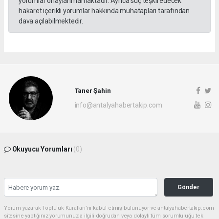
yorumlar onaylanmamaktadır. Ayrıca suç teşkil edecek
hakaret içerikli yorumlar hakkında muhatapları tarafından
dava açılabilmektedir.
Taner Şahin
info@antalyahabertakip.com
Okuyucu Yorumları
(0)
Gönder
Yorum yazarak Topluluk Kuralları’nı kabul etmiş bulunuyor ve antalyahabertakip.com
sitesine yaptığınız yorumunuzla ilgili doğrudan veya dolaylı tüm sorumluluğu tek