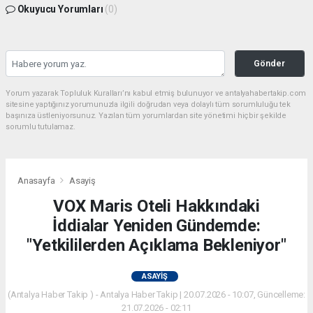
Okuyucu Yorumları
(0)
Gönder
Yorum yazarak Topluluk Kuralları’nı kabul etmiş bulunuyor ve antalyahabertakip.com
sitesine yaptığınız yorumunuzla ilgili doğrudan veya dolaylı tüm sorumluluğu tek
başınıza üstleniyorsunuz. Yazılan tüm yorumlardan site yönetimi hiçbir şekilde
sorumlu tutulamaz.
Anasayfa
Asayiş
VOX Maris Oteli Hakkındaki
İddialar Yeniden Gündemde:
"Yetkililerden Açıklama Bekleniyor"
ASAYIŞ
(Antalya Haber Takip ) - Antalya Haber Takip | 20.07.2026 - 10:07, Güncelleme:
21.07.2026 - 02:11