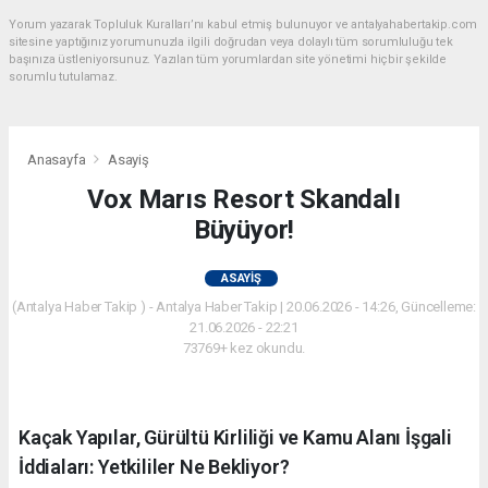
Yorum yazarak Topluluk Kuralları’nı kabul etmiş bulunuyor ve antalyahabertakip.com
sitesine yaptığınız yorumunuzla ilgili doğrudan veya dolaylı tüm sorumluluğu tek
başınıza üstleniyorsunuz. Yazılan tüm yorumlardan site yönetimi hiçbir şekilde
sorumlu tutulamaz.
Anasayfa
Asayiş
Vox Marıs Resort Skandalı
Büyüyor!
ASAYIŞ
(Antalya Haber Takip ) - Antalya Haber Takip | 20.06.2026 - 14:26, Güncelleme:
21.06.2026 - 22:21
73769+ kez okundu.
Kaçak Yapılar, Gürültü Kirliliği ve Kamu Alanı İşgali
İddiaları: Yetkililer Ne Bekliyor?