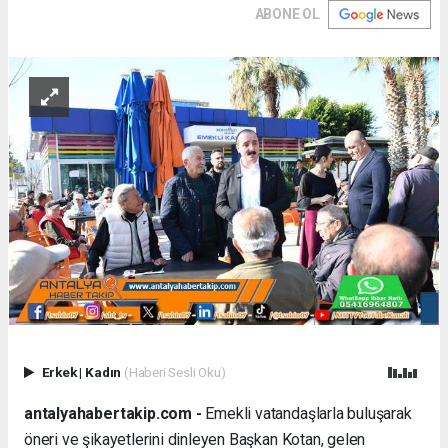
ABONE OL
Erkek
|
Kadın
(Haberi Sesli Oku)
antalyahabertakip.com -
Emekli vatandaşlarla buluşarak
öneri ve şikayetlerini dinleyen Başkan Kotan, gelen