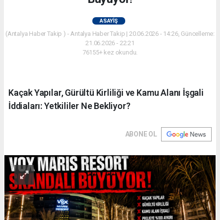
ASAYIŞ
(Antalya Haber Takip ) - Antalya Haber Takip | 20.06.2026 - 14:26, Güncelleme:
21.06.2026 - 22:21
76155+ kez okundu.
Kaçak Yapılar, Gürültü Kirliliği ve Kamu Alanı İşgali
İddiaları: Yetkililer Ne Bekliyor?
ABONE OL