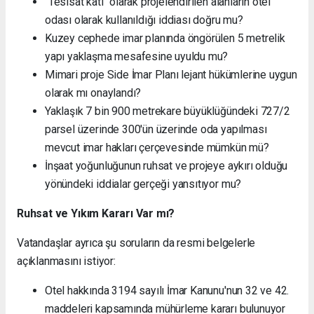
"Tesisat katı" olarak projelendirilen alanların otel
odası olarak kullanıldığı iddiası doğru mu?
Kuzey cephede imar planında öngörülen 5 metrelik
yapı yaklaşma mesafesine uyuldu mu?
Mimari proje Side İmar Planı lejant hükümlerine uygun
olarak mı onaylandı?
Yaklaşık 7 bin 900 metrekare büyüklüğündeki 727/2
parsel üzerinde 300'ün üzerinde oda yapılması
mevcut imar hakları çerçevesinde mümkün mü?
İnşaat yoğunluğunun ruhsat ve projeye aykırı olduğu
yönündeki iddialar gerçeği yansıtıyor mu?
Ruhsat ve Yıkım Kararı Var mı?
Vatandaşlar ayrıca şu soruların da resmi belgelerle
açıklanmasını istiyor:
Otel hakkında 3194 sayılı İmar Kanunu'nun 32 ve 42.
maddeleri kapsamında mühürleme kararı bulunuyor