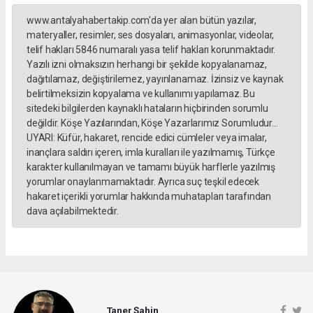
www.antalyahabertakip.com'da yer alan bütün yazılar,
materyaller, resimler, ses dosyaları, animasyonlar, videolar,
telif hakları 5846 numaralı yasa telif hakları korunmaktadır.
Yazılı izni olmaksızın herhangi bir şekilde kopyalanamaz,
dağıtılamaz, değiştirilemez, yayınlanamaz. İzinsiz ve kaynak
belirtilmeksizin kopyalama ve kullanımı yapılamaz. Bu
sitedeki bilgilerden kaynaklı hataların hiçbirinden sorumlu
değildir. Köşe Yazılarından, Köşe Yazarlarımız Sorumludur...
UYARI: Küfür, hakaret, rencide edici cümleler veya imalar,
inançlara saldırı içeren, imla kuralları ile yazılmamış, Türkçe
karakter kullanılmayan ve tamamı büyük harflerle yazılmış
yorumlar onaylanmamaktadır. Ayrıca suç teşkil edecek
hakaret içerikli yorumlar hakkında muhatapları tarafından
dava açılabilmektedir.
Taner Şahin