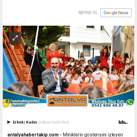
ABONE OL
Erkek
|
Kadın
(Haberi Sesli Oku)
antalyahabertakip.com -
Miniklerin gösterisini izleyen