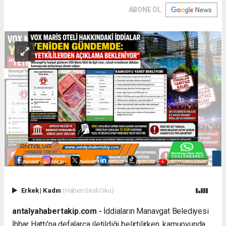
ABONE OL
Erkek
|
Kadın
(Haberi Sesli Oku)
antalyahabertakip.com -
İddiaların Manavgat Belediyesi
İhbar Hattı'na defalarca iletildiği belirtilirken, kamuoyunda