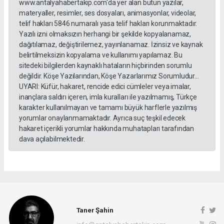
www.antalyahabertakip.com'da yer alan bütün yazılar,
materyaller, resimler, ses dosyaları, animasyonlar, videolar,
telif hakları 5846 numaralı yasa telif hakları korunmaktadır.
Yazılı izni olmaksızın herhangi bir şekilde kopyalanamaz,
dağıtılamaz, değiştirilemez, yayınlanamaz. İzinsiz ve kaynak
belirtilmeksizin kopyalama ve kullanımı yapılamaz. Bu
sitedeki bilgilerden kaynaklı hataların hiçbirinden sorumlu
değildir. Köşe Yazılarından, Köşe Yazarlarımız Sorumludur...
UYARI: Küfür, hakaret, rencide edici cümleler veya imalar,
inançlara saldırı içeren, imla kuralları ile yazılmamış, Türkçe
karakter kullanılmayan ve tamamı büyük harflerle yazılmış
yorumlar onaylanmamaktadır. Ayrıca suç teşkil edecek
hakaret içerikli yorumlar hakkında muhatapları tarafından
dava açılabilmektedir.
Taner Şahin