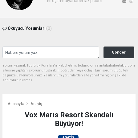
info@antalyahabertakip.com
Okuyucu Yorumları
(0)
Gönder
Yorum yazarak Topluluk Kuralları’nı kabul etmiş bulunuyor ve antalyahabertakip.com
sitesine yaptığınız yorumunuzla ilgili doğrudan veya dolaylı tüm sorumluluğu tek
başınıza üstleniyorsunuz. Yazılan tüm yorumlardan site yönetimi hiçbir şekilde
sorumlu tutulamaz.
Anasayfa
Asayiş
Vox Marıs Resort Skandalı
Büyüyor!
ASAYIŞ