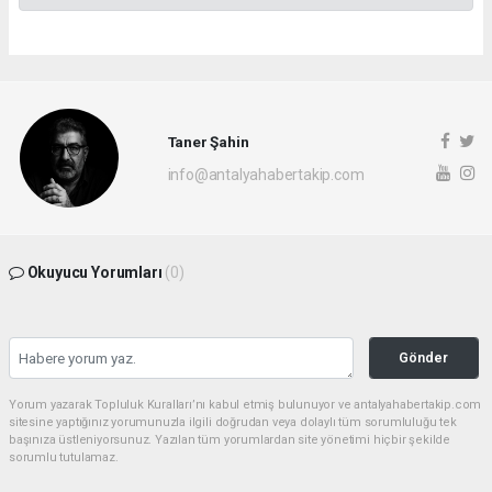
Taner Şahin
info@antalyahabertakip.com
Okuyucu Yorumları
(0)
Gönder
Yorum yazarak Topluluk Kuralları’nı kabul etmiş bulunuyor ve antalyahabertakip.com
sitesine yaptığınız yorumunuzla ilgili doğrudan veya dolaylı tüm sorumluluğu tek
başınıza üstleniyorsunuz. Yazılan tüm yorumlardan site yönetimi hiçbir şekilde
sorumlu tutulamaz.