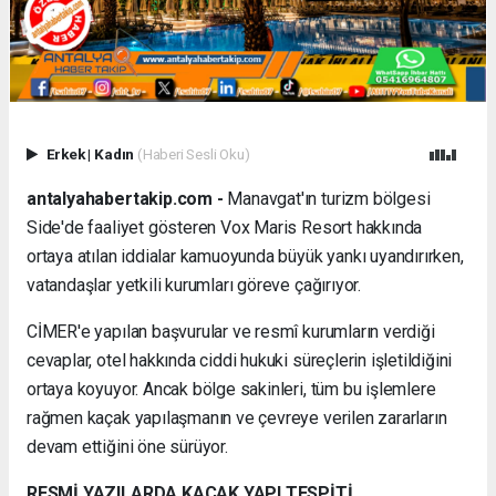
Erkek
|
Kadın
(Haberi Sesli Oku)
antalyahabertakip.com -
Manavgat'ın turizm bölgesi
Side'de faaliyet gösteren Vox Maris Resort hakkında
ortaya atılan iddialar kamuoyunda büyük yankı uyandırırken,
vatandaşlar yetkili kurumları göreve çağırıyor.
CİMER'e yapılan başvurular ve resmî kurumların verdiği
cevaplar, otel hakkında ciddi hukuki süreçlerin işletildiğini
ortaya koyuyor. Ancak bölge sakinleri, tüm bu işlemlere
rağmen kaçak yapılaşmanın ve çevreye verilen zararların
devam ettiğini öne sürüyor.
RESMİ YAZILARDA KAÇAK YAPI TESPİTİ