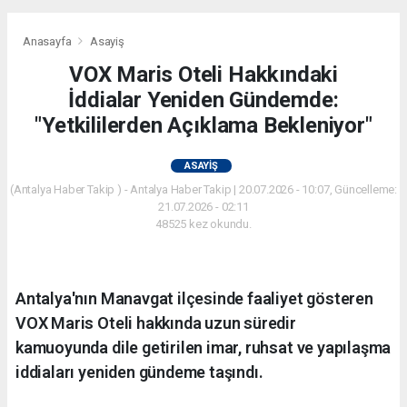
Anasayfa
Asayiş
VOX Maris Oteli Hakkındaki
İddialar Yeniden Gündemde:
"Yetkililerden Açıklama Bekleniyor"
ASAYIŞ
(Antalya Haber Takip ) - Antalya Haber Takip | 20.07.2026 - 10:07, Güncelleme:
21.07.2026 - 02:11
48525 kez okundu.
Antalya'nın Manavgat ilçesinde faaliyet gösteren
VOX Maris Oteli hakkında uzun süredir
kamuoyunda dile getirilen imar, ruhsat ve yapılaşma
iddiaları yeniden gündeme taşındı.