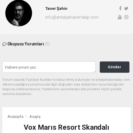
Taner Şahin
info@antalyahabertakip.com
Okuyucu Yorumları
(0)
Gönder
Yorum yazarak Topluluk Kuralları’nı kabul etmiş bulunuyor ve antalyahabertakip.com
sitesine yaptığınız yorumunuzla ilgili doğrudan veya dolaylı tüm sorumluluğu tek
başınıza üstleniyorsunuz. Yazılan tüm yorumlardan site yönetimi hiçbir şekilde
sorumlu tutulamaz.
Anasayfa
Asayiş
Vox Marıs Resort Skandalı