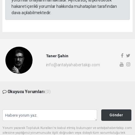
yorumlar onaylanmamaktadır. Ayrıca suç teşkil edecek
hakaret içerikli yorumlar hakkında muhatapları tarafından
dava açılabilmektedir.
Taner Şahin
info@antalyahabertakip.com
Okuyucu Yorumları
(0)
Gönder
Yorum yazarak Topluluk Kuralları’nı kabul etmiş bulunuyor ve antalyahabertakip.com
sitesine yaptığınız yorumunuzla ilgili doğrudan veya dolaylı tüm sorumluluğu tek