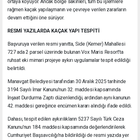
ortaya koyuyor. Ancak bölge sakinleri, tüm bu işlemlere
rağmen kaçak yapılaşmanın ve çevreye verilen zararların
devam ettiğini öne sürüyor.
RESMİ YAZILARDA KAÇAK YAPI TESPİTİ
Başvuruya verilen resmi yanıtta, Side (Kemer) Mahallesi
727 ada 2 parsel üzerinde bulunan Vox Maris Resort'ta
ruhsat eki mimari projeye aykırı uygulamalar tespit edildiği
belirtildi.
Manavgat Belediyesi tarafından 30 Aralık 2025 tarihinde
3194 Sayılı İmar Kanunu'nun 32. maddesi kapsamında
İnşaat Durdurma Zaptı düzenlendiği, ardından aynı kanunun
42. maddesi gereğince encümen kararı alındığı ifade edildi.
Dahası, tespit edilen aykırılıkların 5237 Sayılı Türk Ceza
Kanunu'nun 184. maddesi kapsamında değerlendirilerek
Cumhuriyet Başsavcılığı'na bildirildiği de resmi yazıda yer