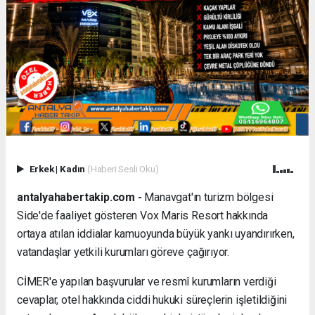
Erkek
|
Kadın
(Haberi Sesli Oku)
antalyahabertakip.com -
Manavgat'ın turizm bölgesi
Side'de faaliyet gösteren Vox Maris Resort hakkında
ortaya atılan iddialar kamuoyunda büyük yankı uyandırırken,
vatandaşlar yetkili kurumları göreve çağırıyor.
CİMER'e yapılan başvurular ve resmî kurumların verdiği
cevaplar, otel hakkında ciddi hukuki süreçlerin işletildiğini