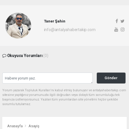
Taner Şahin
info@antalyahabertakip.com
Okuyucu Yorumları
(0)
Gönder
Yorum yazarak Topluluk Kuralları’nı kabul etmiş bulunuyor ve antalyahabertakip.com
sitesine yaptığınız yorumunuzla ilgili doğrudan veya dolaylı tüm sorumluluğu tek
başınıza üstleniyorsunuz. Yazılan tüm yorumlardan site yönetimi hiçbir şekilde
sorumlu tutulamaz.
Anasayfa
Asayiş