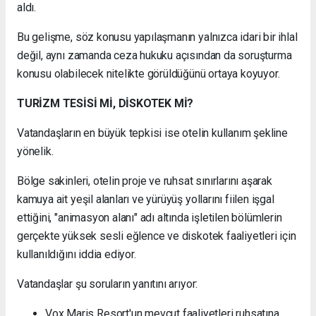
aldı.
Bu gelişme, söz konusu yapılaşmanın yalnızca idari bir ihlal
değil, aynı zamanda ceza hukuku açısından da soruşturma
konusu olabilecek nitelikte görüldüğünü ortaya koyuyor.
TURİZM TESİSİ Mİ, DİSKOTEK Mİ?
Vatandaşların en büyük tepkisi ise otelin kullanım şekline
yönelik.
Bölge sakinleri, otelin proje ve ruhsat sınırlarını aşarak
kamuya ait yeşil alanları ve yürüyüş yollarını fiilen işgal
ettiğini, "animasyon alanı" adı altında işletilen bölümlerin
gerçekte yüksek sesli eğlence ve diskotek faaliyetleri için
kullanıldığını iddia ediyor.
Vatandaşlar şu soruların yanıtını arıyor:
Vox Maris Resort'un mevcut faaliyetleri ruhsatına