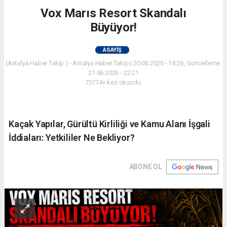
Vox Marıs Resort Skandalı
Büyüyor!
ASAYIŞ
(Antalya Haber Takip ) - Antalya Haber Takip | 20.06.2026 - 14:26, Güncelleme:
21.06.2026 - 22:21
73774+ kez okundu.
Kaçak Yapılar, Gürültü Kirliliği ve Kamu Alanı İşgali
İddiaları: Yetkililer Ne Bekliyor?
ABONE OL