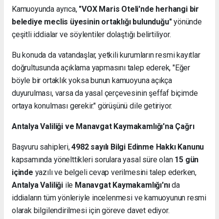
Kamuoyunda ayrıca,
"VOX Maris Oteli'nde herhangi bir
belediye meclis üyesinin ortaklığı bulunduğu"
yönünde
çeşitli iddialar ve söylentiler dolaştığı belirtiliyor.
Bu konuda da vatandaşlar, yetkili kurumların resmi kayıtlar
doğrultusunda açıklama yapmasını talep ederek, "Eğer
böyle bir ortaklık yoksa bunun kamuoyuna açıkça
duyurulması, varsa da yasal çerçevesinin şeffaf biçimde
ortaya konulması gerekir." görüşünü dile getiriyor.
Antalya Valiliği ve Manavgat Kaymakamlığı'na Çağrı
Başvuru sahipleri,
4982 sayılı Bilgi Edinme Hakkı Kanunu
kapsamında yönelttikleri sorulara yasal süre olan
15 gün
içinde
yazılı ve belgeli cevap verilmesini talep ederken,
Antalya Valiliği
ile
Manavgat Kaymakamlığı'nı
da
iddiaların tüm yönleriyle incelenmesi ve kamuoyunun resmi
olarak bilgilendirilmesi için göreve davet ediyor.