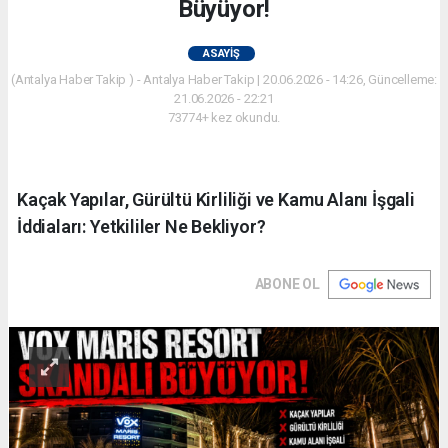
Büyüyor!
ASAYIŞ
(Antalya Haber Takip ) - Antalya Haber Takip | 20.06.2026 - 14:26, Güncelleme:
21.06.2026 - 22:21
73774+ kez okundu.
Kaçak Yapılar, Gürültü Kirliliği ve Kamu Alanı İşgali
İddiaları: Yetkililer Ne Bekliyor?
ABONE OL