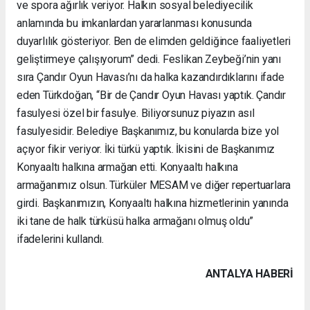
ve spora ağırlık veriyor. Halkın sosyal belediyecilik
anlamında bu imkanlardan yararlanması konusunda
duyarlılık gösteriyor. Ben de elimden geldiğince faaliyetleri
geliştirmeye çalışıyorum” dedi. Feslikan Zeybeği’nin yanı
sıra Çandır Oyun Havası’nı da halka kazandırdıklarını ifade
eden Türkdoğan, “Bir de Çandır Oyun Havası yaptık. Çandır
fasulyesi özel bir fasulye. Biliyorsunuz piyazın asıl
fasulyesidir. Belediye Başkanımız, bu konularda bize yol
açıyor fikir veriyor. İki türkü yaptık. İkisini de Başkanımız
Konyaaltı halkına armağan etti. Konyaaltı halkına
armağanımız olsun. Türküler MESAM ve diğer repertuarlara
girdi. Başkanımızın, Konyaaltı halkına hizmetlerinin yanında
iki tane de halk türküsü halka armağanı olmuş oldu”
ifadelerini kullandı.
ANTALYA HABERİ