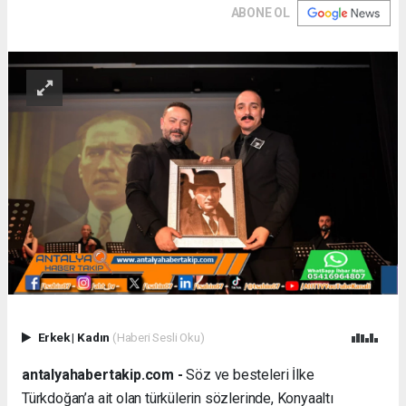
ABONE OL
Erkek
|
Kadın
(Haberi Sesli Oku)
antalyahabertakip.com -
Söz ve besteleri İlke
Türkdoğan’a ait olan türkülerin sözlerinde, Konyaaltı