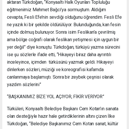
aktaran Türkdoğan, “Konyaaltı Halk Oyunları Topluluğu
eğitmenimiz Mehmet Bağcı’ya sormuştum. Aldığım
cevapta, Fesli Efe’nin sevdiği olduğunu öğrendim. Fesli Efe
ne yazık ki bir şekilde öldürülüyor. Bulunduğunda, kan fesin
içinde dolmuş bulunuyor. Sonra isim Feslikan’a çevrilmiş
ama bölge coğrafi olarak feslikan yetişmesi için uygun bir
yer değil” diye konuştu. Türkdoğan, türküyü yazma sürecini
ise şu sözlerle ifade etti, “Hikayeyi biraz daha ayrıntılı
inceleyince, içimden türküsünü yazmak geldi. Hikayeyi
dinlerken sözleri, müziği ve koreografisi kafamda
canlanmaya başlamıştı. Sonra bir zeybek çeşnisi olarak
yazdım sözlerini”
“BAŞKANIMIZ BİZE YOL AÇIYOR, FİKİR VERİYOR”
Türküleri, Konyaaltı Belediye Başkanı Cem Kotan’ın sanata
olan desteğiyle hazır hale getirdiklerinin altını çizen İlke
Türkdoğan, “Belediye Başkanımız Cem Kotan sanat, kültür