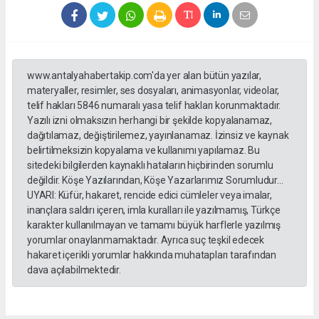
www.antalyahabertakip.com'da yer alan bütün yazılar,
materyaller, resimler, ses dosyaları, animasyonlar, videolar,
telif hakları 5846 numaralı yasa telif hakları korunmaktadır.
Yazılı izni olmaksızın herhangi bir şekilde kopyalanamaz,
dağıtılamaz, değiştirilemez, yayınlanamaz. İzinsiz ve kaynak
belirtilmeksizin kopyalama ve kullanımı yapılamaz. Bu
sitedeki bilgilerden kaynaklı hataların hiçbirinden sorumlu
değildir. Köşe Yazılarından, Köşe Yazarlarımız Sorumludur...
UYARI: Küfür, hakaret, rencide edici cümleler veya imalar,
inançlara saldırı içeren, imla kuralları ile yazılmamış, Türkçe
karakter kullanılmayan ve tamamı büyük harflerle yazılmış
yorumlar onaylanmamaktadır. Ayrıca suç teşkil edecek
hakaret içerikli yorumlar hakkında muhatapları tarafından
dava açılabilmektedir.