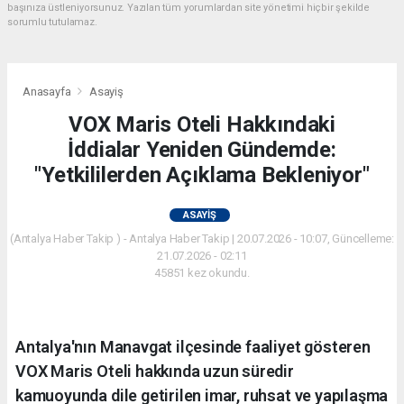
başınıza üstleniyorsunuz. Yazılan tüm yorumlardan site yönetimi hiçbir şekilde
sorumlu tutulamaz.
Anasayfa
Asayiş
VOX Maris Oteli Hakkındaki
İddialar Yeniden Gündemde:
"Yetkililerden Açıklama Bekleniyor"
ASAYIŞ
(Antalya Haber Takip ) - Antalya Haber Takip | 20.07.2026 - 10:07, Güncelleme:
21.07.2026 - 02:11
45851 kez okundu.
Antalya'nın Manavgat ilçesinde faaliyet gösteren
VOX Maris Oteli hakkında uzun süredir
kamuoyunda dile getirilen imar, ruhsat ve yapılaşma