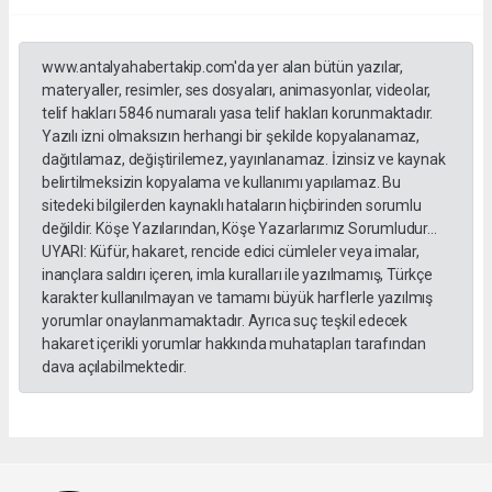
www.antalyahabertakip.com'da yer alan bütün yazılar,
materyaller, resimler, ses dosyaları, animasyonlar, videolar,
telif hakları 5846 numaralı yasa telif hakları korunmaktadır.
Yazılı izni olmaksızın herhangi bir şekilde kopyalanamaz,
dağıtılamaz, değiştirilemez, yayınlanamaz. İzinsiz ve kaynak
belirtilmeksizin kopyalama ve kullanımı yapılamaz. Bu
sitedeki bilgilerden kaynaklı hataların hiçbirinden sorumlu
değildir. Köşe Yazılarından, Köşe Yazarlarımız Sorumludur...
UYARI: Küfür, hakaret, rencide edici cümleler veya imalar,
inançlara saldırı içeren, imla kuralları ile yazılmamış, Türkçe
karakter kullanılmayan ve tamamı büyük harflerle yazılmış
yorumlar onaylanmamaktadır. Ayrıca suç teşkil edecek
hakaret içerikli yorumlar hakkında muhatapları tarafından
dava açılabilmektedir.