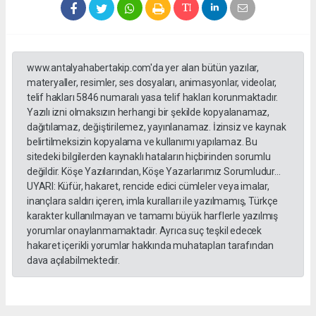
www.antalyahabertakip.com'da yer alan bütün yazılar,
materyaller, resimler, ses dosyaları, animasyonlar, videolar,
telif hakları 5846 numaralı yasa telif hakları korunmaktadır.
Yazılı izni olmaksızın herhangi bir şekilde kopyalanamaz,
dağıtılamaz, değiştirilemez, yayınlanamaz. İzinsiz ve kaynak
belirtilmeksizin kopyalama ve kullanımı yapılamaz. Bu
sitedeki bilgilerden kaynaklı hataların hiçbirinden sorumlu
değildir. Köşe Yazılarından, Köşe Yazarlarımız Sorumludur...
UYARI: Küfür, hakaret, rencide edici cümleler veya imalar,
inançlara saldırı içeren, imla kuralları ile yazılmamış, Türkçe
karakter kullanılmayan ve tamamı büyük harflerle yazılmış
yorumlar onaylanmamaktadır. Ayrıca suç teşkil edecek
hakaret içerikli yorumlar hakkında muhatapları tarafından
dava açılabilmektedir.