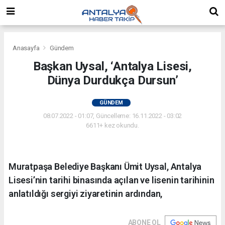
Anasayfa
Gündem
Başkan Uysal, ‘Antalya Lisesi,
Dünya Durdukça Dursun’
GÜNDEM
08.07.2022 - 01:07, Güncelleme: 16.11.2022 - 03:02
6611+ kez okundu.
Muratpaşa Belediye Başkanı Ümit Uysal, Antalya
Lisesi’nin tarihi binasında açılan ve lisenin tarihinin
anlatıldığı sergiyi ziyaretinin ardından,
ABONE OL