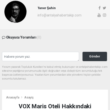
Taner Şahin
info@antalyahabertakip.com
Okuyucu Yorumları
(0)
Gönder
Yorum yazarak Topluluk Kuralları’nı kabul etmiş bulunuyor ve antalyahabertakip.com
sitesine yaptığınız yorumunuzla ilgili doğrudan veya dolaylı tüm sorumluluğu tek
başınıza üstleniyorsunuz. Yazılan tüm yorumlardan site yönetimi hiçbir şekilde
sorumlu tutulamaz.
Anasayfa
Asayiş
VOX Maris Oteli Hakkındaki