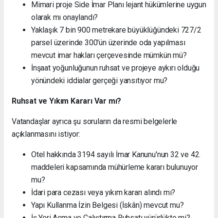
Mimari proje Side İmar Planı lejant hükümlerine uygun
olarak mı onaylandı?
Yaklaşık 7 bin 900 metrekare büyüklüğündeki 727/2
parsel üzerinde 300'ün üzerinde oda yapılması
mevcut imar hakları çerçevesinde mümkün mü?
İnşaat yoğunluğunun ruhsat ve projeye aykırı olduğu
yönündeki iddialar gerçeği yansıtıyor mu?
Ruhsat ve Yıkım Kararı Var mı?
Vatandaşlar ayrıca şu soruların da resmi belgelerle
açıklanmasını istiyor:
Otel hakkında 3194 sayılı İmar Kanunu'nun 32 ve 42.
maddeleri kapsamında mühürleme kararı bulunuyor
mu?
İdari para cezası veya yıkım kararı alındı mı?
Yapı Kullanma İzin Belgesi (İskân) mevcut mu?
İş Yeri Açma ve Çalıştırma Ruhsatı yürürlükte mi?