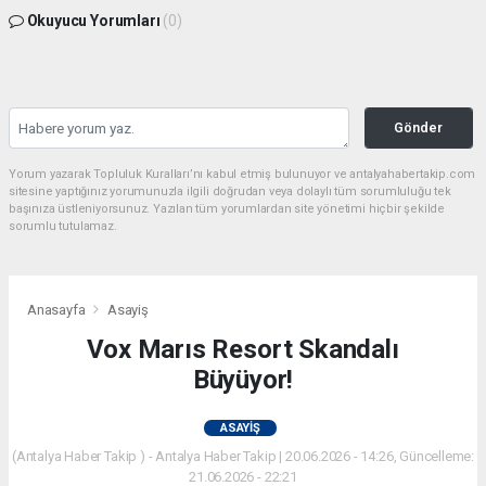
Okuyucu Yorumları
(0)
Gönder
Yorum yazarak Topluluk Kuralları’nı kabul etmiş bulunuyor ve antalyahabertakip.com
sitesine yaptığınız yorumunuzla ilgili doğrudan veya dolaylı tüm sorumluluğu tek
başınıza üstleniyorsunuz. Yazılan tüm yorumlardan site yönetimi hiçbir şekilde
sorumlu tutulamaz.
Anasayfa
Asayiş
Vox Marıs Resort Skandalı
Büyüyor!
ASAYIŞ
(Antalya Haber Takip ) - Antalya Haber Takip | 20.06.2026 - 14:26, Güncelleme:
21.06.2026 - 22:21