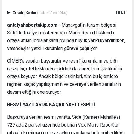
Erkek
|
Kadın
(Haberi Sesli Oku)
antalyahabertakip.com -
Manavgat'ın turizm bölgesi
Side'de faaliyet gösteren Vox Maris Resort hakkında
ortaya atılan iddialar kamuoyunda büyük yankı uyandırırken,
vatandaşlar yetkili kurumları göreve çağırıyor.
CİMER'e yapılan başvurular ve resmî kurumların verdiği
cevaplar, otel hakkında ciddi hukuki süreçlerin işletildiğini
ortaya koyuyor. Ancak bölge sakinleri, tüm bu işlemlere
rağmen kaçak yapılaşmanın ve çevreye verilen zararların
devam ettiğini öne sürüyor.
RESMİ YAZILARDA KAÇAK YAPI TESPİTİ
Başvuruya verilen resmi yanıtta, Side (Kemer) Mahallesi
727 ada 2 parsel üzerinde bulunan Vox Maris Resort'ta
ruhsat eki mimari projeye aykırı uygulamalar tespit edildiği