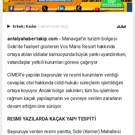
Erkek
|
Kadın
(Haberi Sesli Oku)
antalyahabertakip.com -
Manavgat'ın turizm bölgesi
Side'de faaliyet gösteren Vox Maris Resort hakkında
ortaya atılan iddialar kamuoyunda büyük yankı uyandırırken,
vatandaşlar yetkili kurumları göreve çağırıyor.
CİMER'e yapılan başvurular ve resmî kurumların verdiği
cevaplar, otel hakkında ciddi hukuki süreçlerin işletildiğini
ortaya koyuyor. Ancak bölge sakinleri, tüm bu işlemlere
rağmen kaçak yapılaşmanın ve çevreye verilen zararların
devam ettiğini öne sürüyor.
RESMİ YAZILARDA KAÇAK YAPI TESPİTİ
Başvuruya verilen resmi yanıtta, Side (Kemer) Mahallesi