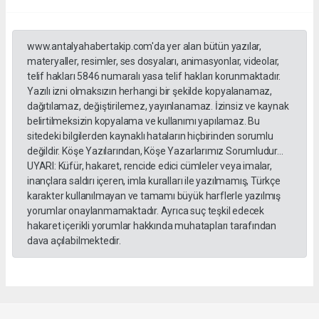
www.antalyahabertakip.com'da yer alan bütün yazılar,
materyaller, resimler, ses dosyaları, animasyonlar, videolar,
telif hakları 5846 numaralı yasa telif hakları korunmaktadır.
Yazılı izni olmaksızın herhangi bir şekilde kopyalanamaz,
dağıtılamaz, değiştirilemez, yayınlanamaz. İzinsiz ve kaynak
belirtilmeksizin kopyalama ve kullanımı yapılamaz. Bu
sitedeki bilgilerden kaynaklı hataların hiçbirinden sorumlu
değildir. Köşe Yazılarından, Köşe Yazarlarımız Sorumludur...
UYARI: Küfür, hakaret, rencide edici cümleler veya imalar,
inançlara saldırı içeren, imla kuralları ile yazılmamış, Türkçe
karakter kullanılmayan ve tamamı büyük harflerle yazılmış
yorumlar onaylanmamaktadır. Ayrıca suç teşkil edecek
hakaret içerikli yorumlar hakkında muhatapları tarafından
dava açılabilmektedir.