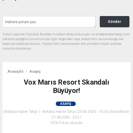
Gönder
Yorum yazarak Topluluk Kuralları’nı kabul etmiş bulunuyor ve antalyahabertakip.com
sitesine yaptığınız yorumunuzla ilgili doğrudan veya dolaylı tüm sorumluluğu tek
başınıza üstleniyorsunuz. Yazılan tüm yorumlardan site yönetimi hiçbir şekilde
sorumlu tutulamaz.
Anasayfa
Asayiş
Vox Marıs Resort Skandalı
Büyüyor!
ASAYIŞ
(Antalya Haber Takip ) - Antalya Haber Takip | 20.06.2026 - 14:26, Güncelleme:
21.06.2026 - 22:21
73767+ kez okundu.