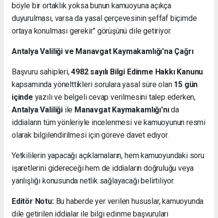
böyle bir ortaklık yoksa bunun kamuoyuna açıkça
duyurulması, varsa da yasal çerçevesinin şeffaf biçimde
ortaya konulması gerekir." görüşünü dile getiriyor.
Antalya Valiliği ve Manavgat Kaymakamlığı'na Çağrı
Başvuru sahipleri,
4982 sayılı Bilgi Edinme Hakkı Kanunu
kapsamında yönelttikleri sorulara yasal süre olan
15 gün
içinde
yazılı ve belgeli cevap verilmesini talep ederken,
Antalya Valiliği
ile
Manavgat Kaymakamlığı'nı
da
iddiaların tüm yönleriyle incelenmesi ve kamuoyunun resmi
olarak bilgilendirilmesi için göreve davet ediyor.
Yetkililerin yapacağı açıklamaların, hem kamuoyundaki soru
işaretlerini gidereceği hem de iddiaların doğruluğu veya
yanlışlığı konusunda netlik sağlayacağı belirtiliyor.
Editör Notu:
Bu haberde yer verilen hususlar, kamuoyunda
dile getirilen iddialar ile bilgi edinme başvuruları