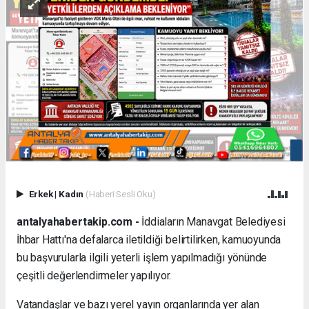
Erkek
|
Kadın
(Haberi Sesli Oku)
antalyahabertakip.com -
İddiaların Manavgat Belediyesi
İhbar Hattı'na defalarca iletildiği belirtilirken, kamuoyunda
bu başvurularla ilgili yeterli işlem yapılmadığı yönünde
çeşitli değerlendirmeler yapılıyor.
Vatandaşlar ve bazı yerel yayın organlarında yer alan