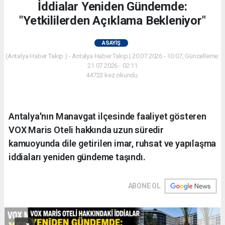
İddialar Yeniden Gündemde:
"Yetkililerden Açıklama Bekleniyor"
ASAYIŞ
(Antalya Haber Takip ) - Antalya Haber Takip | 20.07.2026 - 10:07, Güncelleme:
21.07.2026 - 02:11
44723 kez okundu.
Antalya'nın Manavgat ilçesinde faaliyet gösteren
VOX Maris Oteli hakkında uzun süredir
kamuoyunda dile getirilen imar, ruhsat ve yapılaşma
iddiaları yeniden gündeme taşındı.
ABONE OL