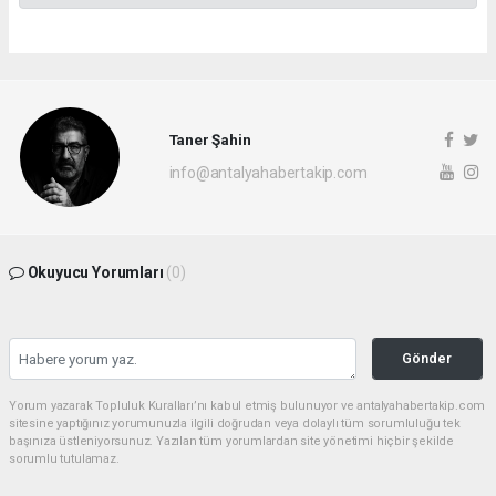
Taner Şahin
info@antalyahabertakip.com
Okuyucu Yorumları
(0)
Gönder
Yorum yazarak Topluluk Kuralları’nı kabul etmiş bulunuyor ve antalyahabertakip.com
sitesine yaptığınız yorumunuzla ilgili doğrudan veya dolaylı tüm sorumluluğu tek
başınıza üstleniyorsunuz. Yazılan tüm yorumlardan site yönetimi hiçbir şekilde
sorumlu tutulamaz.