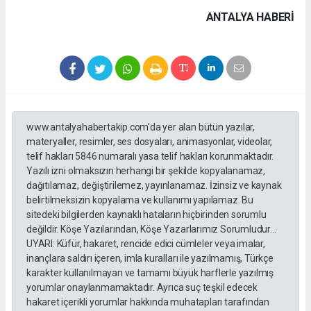
ANTALYA HABERİ
www.antalyahabertakip.com'da yer alan bütün yazılar,
materyaller, resimler, ses dosyaları, animasyonlar, videolar,
telif hakları 5846 numaralı yasa telif hakları korunmaktadır.
Yazılı izni olmaksızın herhangi bir şekilde kopyalanamaz,
dağıtılamaz, değiştirilemez, yayınlanamaz. İzinsiz ve kaynak
belirtilmeksizin kopyalama ve kullanımı yapılamaz. Bu
sitedeki bilgilerden kaynaklı hataların hiçbirinden sorumlu
değildir. Köşe Yazılarından, Köşe Yazarlarımız Sorumludur...
UYARI: Küfür, hakaret, rencide edici cümleler veya imalar,
inançlara saldırı içeren, imla kuralları ile yazılmamış, Türkçe
karakter kullanılmayan ve tamamı büyük harflerle yazılmış
yorumlar onaylanmamaktadır. Ayrıca suç teşkil edecek
hakaret içerikli yorumlar hakkında muhatapları tarafından