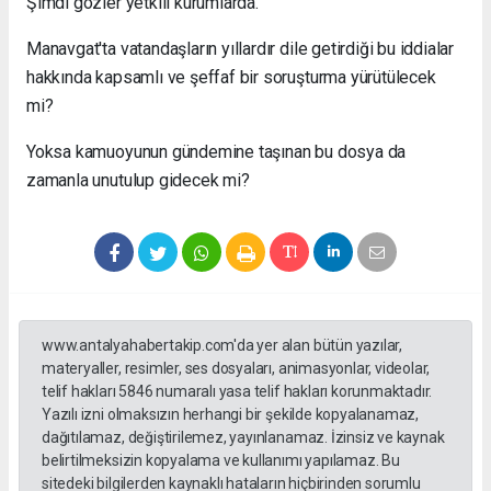
Şimdi gözler yetkili kurumlarda.
Manavgat'ta vatandaşların yıllardır dile getirdiği bu iddialar
hakkında kapsamlı ve şeffaf bir soruşturma yürütülecek
mi?
Yoksa kamuoyunun gündemine taşınan bu dosya da
zamanla unutulup gidecek mi?
www.antalyahabertakip.com'da yer alan bütün yazılar,
materyaller, resimler, ses dosyaları, animasyonlar, videolar,
telif hakları 5846 numaralı yasa telif hakları korunmaktadır.
Yazılı izni olmaksızın herhangi bir şekilde kopyalanamaz,
dağıtılamaz, değiştirilemez, yayınlanamaz. İzinsiz ve kaynak
belirtilmeksizin kopyalama ve kullanımı yapılamaz. Bu
sitedeki bilgilerden kaynaklı hataların hiçbirinden sorumlu