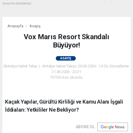
sorumlu tutulamaz.
Anasayfa
Asayiş
Vox Marıs Resort Skandalı
Büyüyor!
ASAYIŞ
(Antalya Haber Takip ) - Antalya Haber Takip | 20.06.2026 - 14:26, Güncelleme:
21.06.2026 - 22:21
73755+ kez okundu.
Kaçak Yapılar, Gürültü Kirliliği ve Kamu Alanı İşgali
İddiaları: Yetkililer Ne Bekliyor?
ABONE OL