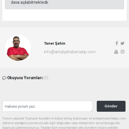
dava açılabilmektedir.
Taner Şahin
info@antalyahabertakip.com
Okuyucu Yorumları
(0)
Gönder
Yorum yazarak Topluluk Kuralları’nı kabul etmiş bulunuyor ve antalyahabertakip.com
sitesine yaptığınız yorumunuzla ilgili doğrudan veya dolaylı tüm sorumluluğu tek
başınıza üstleniyorsunuz. Yazılan tüm yorumlardan site yönetimi hiçbir şekilde