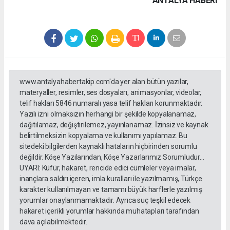
ANTALYA HABERİ
www.antalyahabertakip.com'da yer alan bütün yazılar,
materyaller, resimler, ses dosyaları, animasyonlar, videolar,
telif hakları 5846 numaralı yasa telif hakları korunmaktadır.
Yazılı izni olmaksızın herhangi bir şekilde kopyalanamaz,
dağıtılamaz, değiştirilemez, yayınlanamaz. İzinsiz ve kaynak
belirtilmeksizin kopyalama ve kullanımı yapılamaz. Bu
sitedeki bilgilerden kaynaklı hataların hiçbirinden sorumlu
değildir. Köşe Yazılarından, Köşe Yazarlarımız Sorumludur...
UYARI: Küfür, hakaret, rencide edici cümleler veya imalar,
inançlara saldırı içeren, imla kuralları ile yazılmamış, Türkçe
karakter kullanılmayan ve tamamı büyük harflerle yazılmış
yorumlar onaylanmamaktadır. Ayrıca suç teşkil edecek
hakaret içerikli yorumlar hakkında muhatapları tarafından
dava açılabilmektedir.