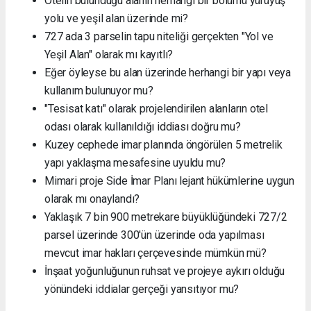
Otelin bulunduğu alanın herhangi bir bölümü yürüyüş
yolu ve yeşil alan üzerinde mi?
727 ada 3 parselin tapu niteliği gerçekten "Yol ve
Yeşil Alan" olarak mı kayıtlı?
Eğer öyleyse bu alan üzerinde herhangi bir yapı veya
kullanım bulunuyor mu?
"Tesisat katı" olarak projelendirilen alanların otel
odası olarak kullanıldığı iddiası doğru mu?
Kuzey cephede imar planında öngörülen 5 metrelik
yapı yaklaşma mesafesine uyuldu mu?
Mimari proje Side İmar Planı lejant hükümlerine uygun
olarak mı onaylandı?
Yaklaşık 7 bin 900 metrekare büyüklüğündeki 727/2
parsel üzerinde 300'ün üzerinde oda yapılması
mevcut imar hakları çerçevesinde mümkün mü?
İnşaat yoğunluğunun ruhsat ve projeye aykırı olduğu
yönündeki iddialar gerçeği yansıtıyor mu?