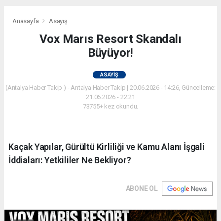
Anasayfa
Asayiş
Vox Marıs Resort Skandalı
Büyüyor!
ASAYIŞ
(Antalya Haber Takip ) - Antalya Haber Takip | 20.06.2026 - 14:26, Güncelleme:
21.06.2026 - 22:21
73755+ kez okundu.
Kaçak Yapılar, Gürültü Kirliliği ve Kamu Alanı İşgali
İddiaları: Yetkililer Ne Bekliyor?
ABONE OL