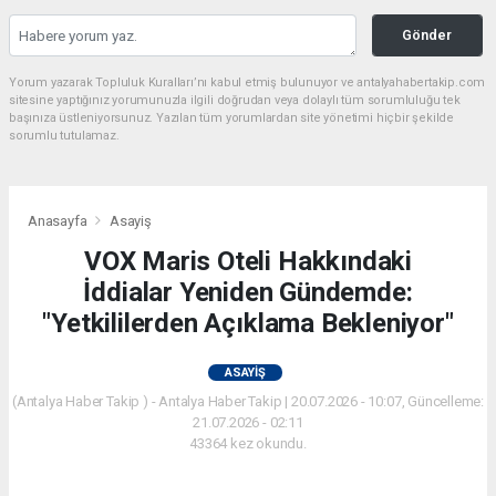
Gönder
Yorum yazarak Topluluk Kuralları’nı kabul etmiş bulunuyor ve antalyahabertakip.com
sitesine yaptığınız yorumunuzla ilgili doğrudan veya dolaylı tüm sorumluluğu tek
başınıza üstleniyorsunuz. Yazılan tüm yorumlardan site yönetimi hiçbir şekilde
sorumlu tutulamaz.
Anasayfa
Asayiş
VOX Maris Oteli Hakkındaki
İddialar Yeniden Gündemde:
"Yetkililerden Açıklama Bekleniyor"
ASAYIŞ
(Antalya Haber Takip ) - Antalya Haber Takip | 20.07.2026 - 10:07, Güncelleme:
21.07.2026 - 02:11
43364 kez okundu.