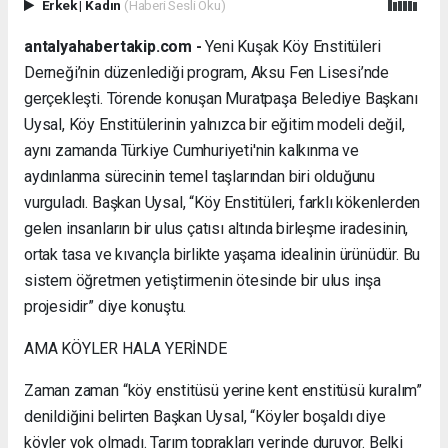
Erkek
|
Kadın
(Haberi Sesli Oku)
antalyahabertakip.com -
Yeni Kuşak Köy Enstitüleri
Derneği’nin düzenlediği program, Aksu Fen Lisesi’nde
gerçekleşti. Törende konuşan Muratpaşa Belediye Başkanı
Uysal, Köy Enstitülerinin yalnızca bir eğitim modeli değil,
aynı zamanda Türkiye Cumhuriyeti'nin kalkınma ve
aydınlanma sürecinin temel taşlarından biri olduğunu
vurguladı. Başkan Uysal, “Köy Enstitüleri, farklı kökenlerden
gelen insanların bir ulus çatısı altında birleşme iradesinin,
ortak tasa ve kıvançla birlikte yaşama idealinin ürünüdür. Bu
sistem öğretmen yetiştirmenin ötesinde bir ulus inşa
projesidir” diye konuştu.
AMA KÖYLER HALA YERİNDE
Zaman zaman “köy enstitüsü yerine kent enstitüsü kuralım”
denildiğini belirten Başkan Uysal, “Köyler boşaldı diye
köyler yok olmadı. Tarım toprakları yerinde duruyor. Belki