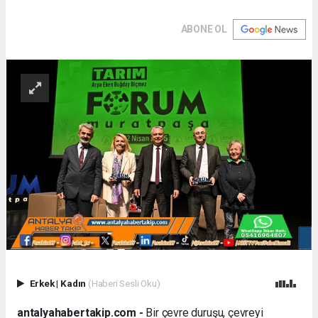
ABONE OL
Erkek
|
Kadın
(Haberi Sesli Oku)
antalyahabertakip.com -
Bir çevre duruşu, çevreyi