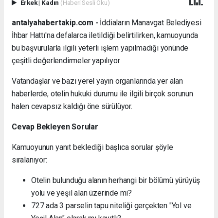
Erkek
|
Kadın
(Haberi Sesli Oku)
antalyahabertakip.com -
İddiaların Manavgat Belediyesi
İhbar Hattı'na defalarca iletildiği belirtilirken, kamuoyunda
bu başvurularla ilgili yeterli işlem yapılmadığı yönünde
çeşitli değerlendirmeler yapılıyor.
Vatandaşlar ve bazı yerel yayın organlarında yer alan
haberlerde, otelin hukuki durumu ile ilgili birçok sorunun
halen cevapsız kaldığı öne sürülüyor.
Cevap Bekleyen Sorular
Kamuoyunun yanıt beklediği başlıca sorular şöyle
sıralanıyor:
Otelin bulunduğu alanın herhangi bir bölümü yürüyüş
yolu ve yeşil alan üzerinde mi?
727 ada 3 parselin tapu niteliği gerçekten "Yol ve