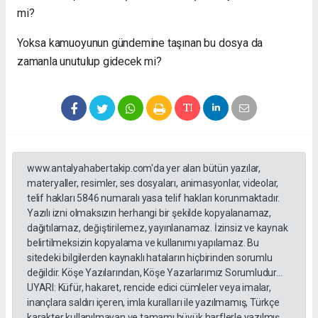
mi?
Yoksa kamuoyunun gündemine taşınan bu dosya da
zamanla unutulup gidecek mi?
www.antalyahabertakip.com'da yer alan bütün yazılar,
materyaller, resimler, ses dosyaları, animasyonlar, videolar,
telif hakları 5846 numaralı yasa telif hakları korunmaktadır.
Yazılı izni olmaksızın herhangi bir şekilde kopyalanamaz,
dağıtılamaz, değiştirilemez, yayınlanamaz. İzinsiz ve kaynak
belirtilmeksizin kopyalama ve kullanımı yapılamaz. Bu
sitedeki bilgilerden kaynaklı hataların hiçbirinden sorumlu
değildir. Köşe Yazılarından, Köşe Yazarlarımız Sorumludur...
UYARI: Küfür, hakaret, rencide edici cümleler veya imalar,
inançlara saldırı içeren, imla kuralları ile yazılmamış, Türkçe
karakter kullanılmayan ve tamamı büyük harflerle yazılmış