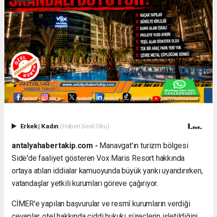
Erkek
|
Kadın
(Haberi Sesli Oku)
antalyahabertakip.com -
Manavgat'ın turizm bölgesi
Side'de faaliyet gösteren Vox Maris Resort hakkında
ortaya atılan iddialar kamuoyunda büyük yankı uyandırırken,
vatandaşlar yetkili kurumları göreve çağırıyor.
CİMER'e yapılan başvurular ve resmî kurumların verdiği
cevaplar, otel hakkında ciddi hukuki süreçlerin işletildiğini