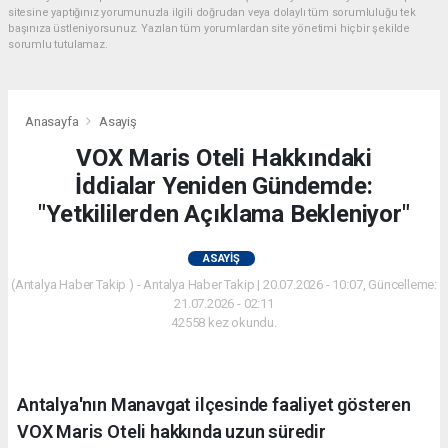
sitesine yaptığınız yorumunuzla ilgili doğrudan veya dolaylı tüm sorumluluğu tek
başınıza üstleniyorsunuz. Yazılan tüm yorumlardan site yönetimi hiçbir şekilde
sorumlu tutulamaz.
Anasayfa
Asayiş
VOX Maris Oteli Hakkındaki
İddialar Yeniden Gündemde:
"Yetkililerden Açıklama Bekleniyor"
ASAYIŞ
(Antalya Haber Takip ) - Antalya Haber Takip | 20.07.2026 - 10:07, Güncelleme:
21.07.2026 - 02:11
42558 kez okundu.
Antalya'nın Manavgat ilçesinde faaliyet gösteren
VOX Maris Oteli hakkında uzun süredir