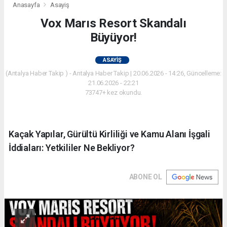
Anasayfa
Asayiş
Vox Marıs Resort Skandalı
Büyüyor!
ASAYIŞ
(Antalya Haber Takip ) - Antalya Haber Takip | 20.06.2026 - 14:26, Güncelleme:
21.06.2026 - 22:21
73747+ kez okundu.
Kaçak Yapılar, Gürültü Kirliliği ve Kamu Alanı İşgali
İddiaları: Yetkililer Ne Bekliyor?
ABONE OL