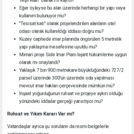
Yeşil Alan" olarak mı kayıtlı?
Eğer öyleyse bu alan üzerinde herhangi bir yapı veya
kullanım bulunuyor mu?
"Tesisat katı" olarak projelendirilen alanların otel
odası olarak kullanıldığı iddiası doğru mu?
Kuzey cephede imar planında öngörülen 5 metrelik
yapı yaklaşma mesafesine uyuldu mu?
Mimari proje Side İmar Planı lejant hükümlerine uygun
olarak mı onaylandı?
Yaklaşık 7 bin 900 metrekare büyüklüğündeki 727/2
parsel üzerinde 300'ün üzerinde oda yapılması
mevcut imar hakları çerçevesinde mümkün mü?
İnşaat yoğunluğunun ruhsat ve projeye aykırı olduğu
yönündeki iddialar gerçeği yansıtıyor mu?
Ruhsat ve Yıkım Kararı Var mı?
Vatandaşlar ayrıca şu soruların da resmi belgelerle