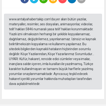
www.antalyahabertakip.com'da yer alan bütün yazılar,
materyaller, resimler, ses dosyaları, animasyonlar, videolar,
telif hakları 5846 numaralı yasa telif hakları korunmaktadır.
Yazılı izni olmaksızın herhangi bir şekilde kopyalanamaz,
dağıtılamaz, değiştirilemez, yayınlanamaz. İzinsiz ve kaynak
belirtilmeksizin kopyalama ve kullanımı yapılamaz. Bu
sitedeki bilgilerden kaynaklı hataların hiçbirinden sorumlu
değildir. Köşe Yazılarından, Köşe Yazarlarımız Sorumludur...
UYARI: Küfür, hakaret, rencide edici cümleler veya imalar,
inançlara saldırı içeren, imla kuralları ile yazılmamış, Türkçe
karakter kullanılmayan ve tamamı büyük harflerle yazılmış
yorumlar onaylanmamaktadır. Ayrıca suç teşkil edecek
hakaret içerikli yorumlar hakkında muhatapları tarafından
dava açılabilmektedir.