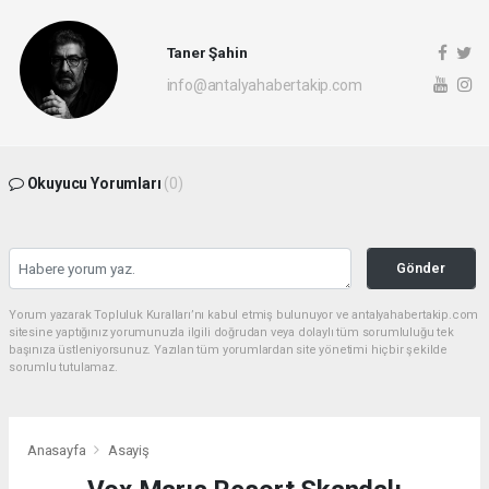
Taner Şahin
info@antalyahabertakip.com
Okuyucu Yorumları
(0)
Gönder
Yorum yazarak Topluluk Kuralları’nı kabul etmiş bulunuyor ve antalyahabertakip.com
sitesine yaptığınız yorumunuzla ilgili doğrudan veya dolaylı tüm sorumluluğu tek
başınıza üstleniyorsunuz. Yazılan tüm yorumlardan site yönetimi hiçbir şekilde
sorumlu tutulamaz.
Anasayfa
Asayiş