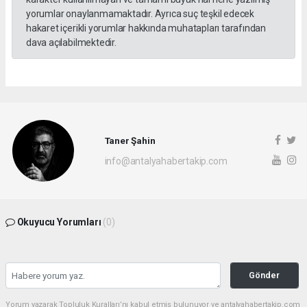
yorumlar onaylanmamaktadır. Ayrıca suç teşkil edecek
hakaret içerikli yorumlar hakkında muhatapları tarafından
dava açılabilmektedir.
Taner Şahin
info@antalyahabertakip.com
Okuyucu Yorumları
(0)
Gönder
Yorum yazarak Topluluk Kuralları’nı kabul etmiş bulunuyor ve antalyahabertakip.com