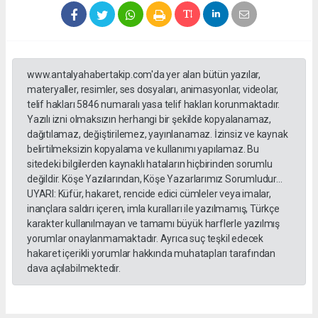
www.antalyahabertakip.com'da yer alan bütün yazılar,
materyaller, resimler, ses dosyaları, animasyonlar, videolar,
telif hakları 5846 numaralı yasa telif hakları korunmaktadır.
Yazılı izni olmaksızın herhangi bir şekilde kopyalanamaz,
dağıtılamaz, değiştirilemez, yayınlanamaz. İzinsiz ve kaynak
belirtilmeksizin kopyalama ve kullanımı yapılamaz. Bu
sitedeki bilgilerden kaynaklı hataların hiçbirinden sorumlu
değildir. Köşe Yazılarından, Köşe Yazarlarımız Sorumludur...
UYARI: Küfür, hakaret, rencide edici cümleler veya imalar,
inançlara saldırı içeren, imla kuralları ile yazılmamış, Türkçe
karakter kullanılmayan ve tamamı büyük harflerle yazılmış
yorumlar onaylanmamaktadır. Ayrıca suç teşkil edecek
hakaret içerikli yorumlar hakkında muhatapları tarafından
dava açılabilmektedir.