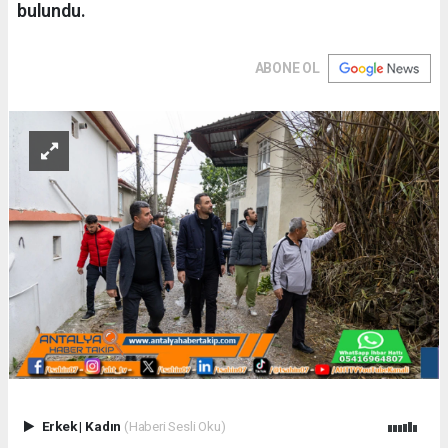
bulundu.
ABONE OL
Erkek
|
Kadın
(Haberi Sesli Oku)