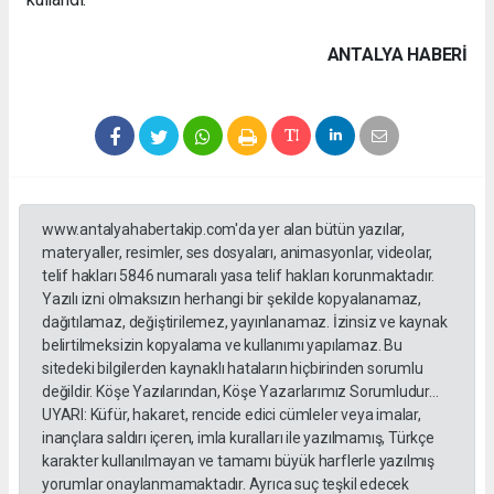
ANTALYA HABERİ
www.antalyahabertakip.com'da yer alan bütün yazılar,
materyaller, resimler, ses dosyaları, animasyonlar, videolar,
telif hakları 5846 numaralı yasa telif hakları korunmaktadır.
Yazılı izni olmaksızın herhangi bir şekilde kopyalanamaz,
dağıtılamaz, değiştirilemez, yayınlanamaz. İzinsiz ve kaynak
belirtilmeksizin kopyalama ve kullanımı yapılamaz. Bu
sitedeki bilgilerden kaynaklı hataların hiçbirinden sorumlu
değildir. Köşe Yazılarından, Köşe Yazarlarımız Sorumludur...
UYARI: Küfür, hakaret, rencide edici cümleler veya imalar,
inançlara saldırı içeren, imla kuralları ile yazılmamış, Türkçe
karakter kullanılmayan ve tamamı büyük harflerle yazılmış
yorumlar onaylanmamaktadır. Ayrıca suç teşkil edecek