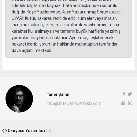
sitedeki bilgilerden kaynaklı hataların hiçbirinden sorumlu
değildir. Köşe Yazılarından, Köşe Yazarlarımız Sorumludur...
UYARI: Küfür, hakaret, rencide edici cümleler veya imalar,
inançlara saldırı içeren, imla kuralları ile yazılmamış, Türkçe
karakter kullanılmayan ve tamamı büyük harflerle yazılmış
yorumlar onaylanmamaktadır. Ayrıca suç teşkil edecek
hakaret içerikli yorumlar hakkında muhatapları tarafından
dava açılabilmektedir.
Taner Şahin
info@antalyahabertakip.com
Okuyucu Yorumları
(0)