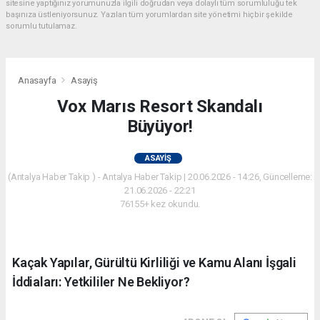
sitesine yaptığınız yorumunuzla ilgili doğrudan veya dolaylı tüm sorumluluğu tek
başınıza üstleniyorsunuz. Yazılan tüm yorumlardan site yönetimi hiçbir şekilde
sorumlu tutulamaz.
Anasayfa
Asayiş
Vox Marıs Resort Skandalı
Büyüyor!
ASAYIŞ
(Antalya Haber Takip ) - Antalya Haber Takip | 20.06.2026 - 14:26, Güncelleme:
21.06.2026 - 22:21
76155+ kez okundu.
Kaçak Yapılar, Gürültü Kirliliği ve Kamu Alanı İşgali
İddiaları: Yetkililer Ne Bekliyor?