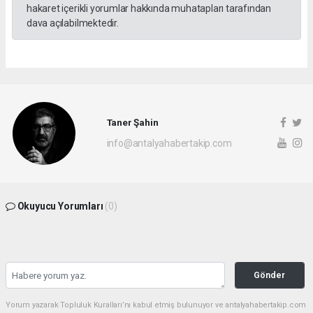
hakaret içerikli yorumlar hakkında muhatapları tarafından
dava açılabilmektedir.
Taner Şahin
info@antalyahabertakip.com
Okuyucu Yorumları
(0)
Gönder
Yorum yazarak Topluluk Kuralları’nı kabul etmiş bulunuyor ve antalyahabertakip.com