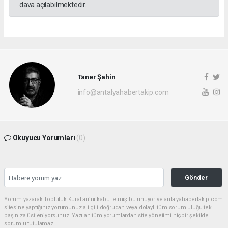
dava açılabilmektedir.
Taner Şahin
info@antalyahabertakip.com
Okuyucu Yorumları
(0)
Gönder
Yorum yazarak Topluluk Kuralları’nı kabul etmiş bulunuyor ve antalyahabertakip.com
sitesine yaptığınız yorumunuzla ilgili doğrudan veya dolaylı tüm sorumluluğu tek
başınıza üstleniyorsunuz. Yazılan tüm yorumlardan site yönetimi hiçbir şekilde
sorumlu tutulamaz.