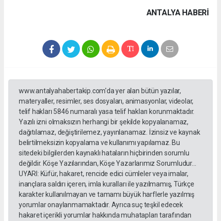
ANTALYA HABERİ
www.antalyahabertakip.com'da yer alan bütün yazılar,
materyaller, resimler, ses dosyaları, animasyonlar, videolar,
telif hakları 5846 numaralı yasa telif hakları korunmaktadır.
Yazılı izni olmaksızın herhangi bir şekilde kopyalanamaz,
dağıtılamaz, değiştirilemez, yayınlanamaz. İzinsiz ve kaynak
belirtilmeksizin kopyalama ve kullanımı yapılamaz. Bu
sitedeki bilgilerden kaynaklı hataların hiçbirinden sorumlu
değildir. Köşe Yazılarından, Köşe Yazarlarımız Sorumludur...
UYARI: Küfür, hakaret, rencide edici cümleler veya imalar,
inançlara saldırı içeren, imla kuralları ile yazılmamış, Türkçe
karakter kullanılmayan ve tamamı büyük harflerle yazılmış
yorumlar onaylanmamaktadır. Ayrıca suç teşkil edecek
hakaret içerikli yorumlar hakkında muhatapları tarafından