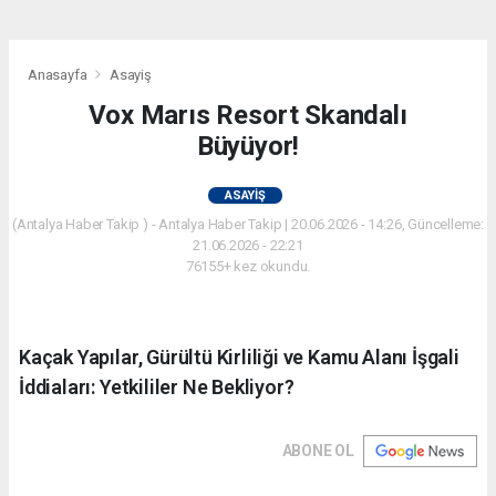
Anasayfa
Asayiş
Vox Marıs Resort Skandalı
Büyüyor!
ASAYIŞ
(Antalya Haber Takip ) - Antalya Haber Takip | 20.06.2026 - 14:26, Güncelleme:
21.06.2026 - 22:21
76155+ kez okundu.
Kaçak Yapılar, Gürültü Kirliliği ve Kamu Alanı İşgali
İddiaları: Yetkililer Ne Bekliyor?
ABONE OL