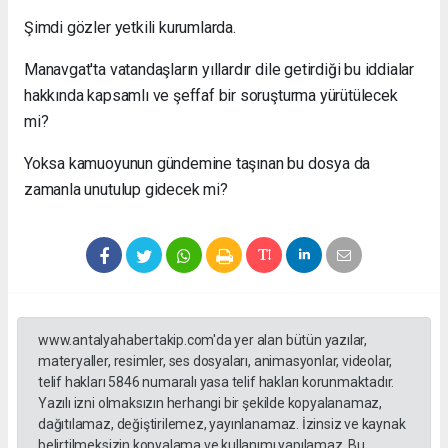
Şimdi gözler yetkili kurumlarda.
Manavgat'ta vatandaşların yıllardır dile getirdiği bu iddialar
hakkında kapsamlı ve şeffaf bir soruşturma yürütülecek
mi?
Yoksa kamuoyunun gündemine taşınan bu dosya da
zamanla unutulup gidecek mi?
www.antalyahabertakip.com'da yer alan bütün yazılar,
materyaller, resimler, ses dosyaları, animasyonlar, videolar,
telif hakları 5846 numaralı yasa telif hakları korunmaktadır.
Yazılı izni olmaksızın herhangi bir şekilde kopyalanamaz,
dağıtılamaz, değiştirilemez, yayınlanamaz. İzinsiz ve kaynak
belirtilmeksizin kopyalama ve kullanımı yapılamaz. Bu