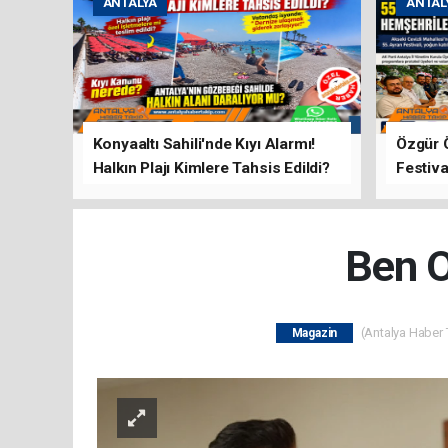
ANTALYA
ANTAL
Konyaaltı Sahili'nde Kıyı Alarmı!
Özgür 
Halkın Plajı Kimlere Tahsis Edildi?
Festiva
Buluşt
Ben O
(Antalya Haber T
Magazin