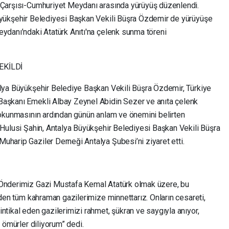
r Çarşısı-Cumhuriyet Meydanı arasında yürüyüş düzenlendi.
Büyükşehir Belediyesi Başkan Vekili Büşra Özdemir de yürüyüşe
eydanı’ndaki Atatürk Anıtı'na çelenk sunma töreni
EKİLDİ
alya Büyükşehir Belediye Başkan Vekili Büşra Özdemir, Türkiye
Başkanı Emekli Albay Zeynel Abidin Sezer ve anıta çelenk
n okunmasının ardından günün anlam ve önemini belirten
 Hulusi Şahin, Antalya Büyükşehir Belediyesi Başkan Vekili Büşra
uharip Gaziler Derneği Antalya Şubesi’ni ziyaret etti.
 Önderimiz Gazi Mustafa Kemal Atatürk olmak üzere, bu
 eden tüm kahraman gazilerimize minnettarız. Onların cesareti,
ntikal eden gazilerimizi rahmet, şükran ve saygıyla anıyor,
u ömürler diliyorum” dedi.