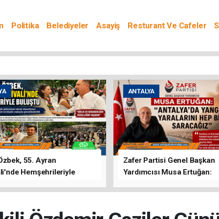
m
Politika
Belediyeler
Asayiş
Resturant Ve Cafeler
S
YA
ANTALYA
Özbek, 55. Ayran
Zafer Partisi Genel Başkan
li'nde Hemşehrileriyle
Yardımcısı Musa Ertuğan:
u
"Antalya'da Yangının Yarala
Birlikte Saracağız"