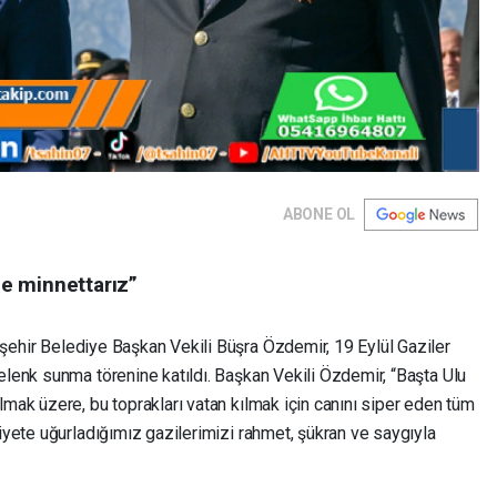
ABONE OL
e minnettarız”
ehir Belediye Başkan Vekili Büşra Özdemir, 19 Eylül Gaziler
enk sunma törenine katıldı. Başkan Vekili Özdemir, “Başta Ulu
ak üzere, bu toprakları vatan kılmak için canını siper eden tüm
yete uğurladığımız gazilerimizi rahmet, şükran ve saygıyla