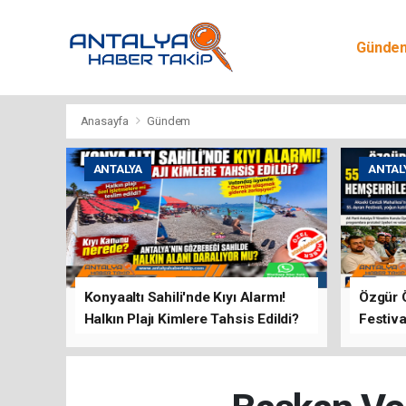
Günde
Egitim
Anasayfa
Gündem
ANTALYA
ANTAL
Konyaaltı Sahili'nde Kıyı Alarmı!
Özgür 
Halkın Plajı Kimlere Tahsis Edildi?
Festiva
Buluşt