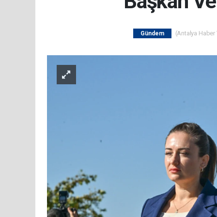
Başkan Vek
(Antalya Haber T
Gündem