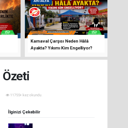
ANTALYA
Karnaval Çarşısı Neden Hâlâ
Ayakta? Yıkımı Kim Engelliyor?
rını Hep
 Özeti
11755+ kez okundu.
İlginizi Çekebilir