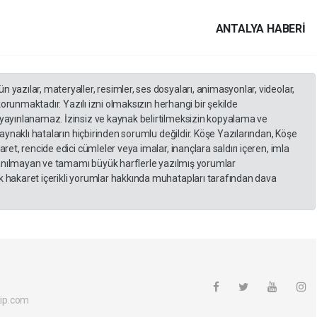
ANTALYA HABERİ
yazılar, materyaller, resimler, ses dosyaları, animasyonlar, videolar,
 korunmaktadır. Yazılı izni olmaksızın herhangi bir şekilde
yayınlanamaz. İzinsiz ve kaynak belirtilmeksizin kopyalama ve
kaynaklı hataların hiçbirinden sorumlu değildir. Köşe Yazılarından, Köşe
et, rencide edici cümleler veya imalar, inançlara saldırı içeren, imla
llanılmayan ve tamamı büyük harflerle yazılmış yorumlar
 hakaret içerikli yorumlar hakkında muhatapları tarafından dava
ip.com