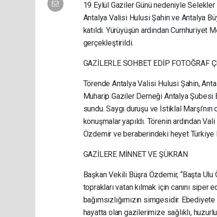
19 Eylül Gaziler Günü nedeniyle Selekle
Antalya Valisi Hulusi Şahin ve Antalya 
katıldı. Yürüyüşün ardından Cumhuriyet M
gerçekleştirildi.
GAZİLERLE SOHBET EDİP FOTOĞRAF Ç
Törende Antalya Valisi Hulusi Şahin, Ant
Muharip Gaziler Derneği Antalya Şubesi 
sundu. Saygı duruşu ve İstiklal Marşı’nı
konuşmalar yapıldı. Törenin ardından Vali
Özdemir ve beraberindeki heyet Türkiye M
GAZİLERE MİNNET VE ŞÜKRAN
Başkan Vekili Büşra Özdemir, “Başta Ulu
toprakları vatan kılmak için canını siper
bağımsızlığımızın simgesidir. Ebediyete i
hayatta olan gazilerimize sağlıklı, huzurl