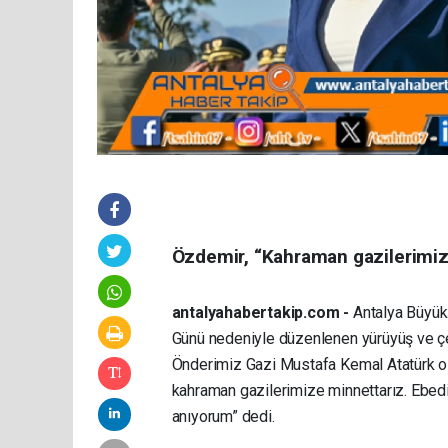
Özdemir, “Kahraman gazilerimiz
antalyahabertakip.com -
Antalya Büyükş
Günü nedeniyle düzenlenen yürüyüş ve çel
Önderimiz Gazi Mustafa Kemal Atatürk olm
kahraman gazilerimize minnettarız. Ebedi
anıyorum” dedi.