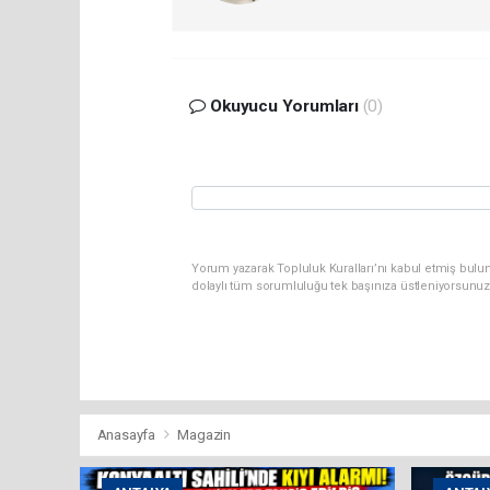
Okuyucu Yorumları
(0)
Yorum yazarak Topluluk Kuralları’nı kabul etmiş bulun
dolaylı tüm sorumluluğu tek başınıza üstleniyorsunuz
Anasayfa
Magazin