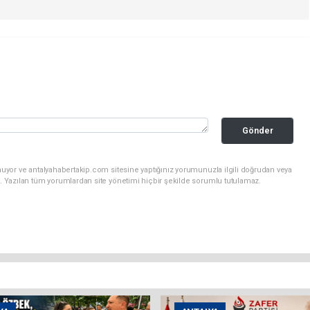
Gönder
uyor ve antalyahabertakip.com sitesine yaptığınız yorumunuzla ilgili doğrudan veya
. Yazılan tüm yorumlardan site yönetimi hiçbir şekilde sorumlu tutulamaz.