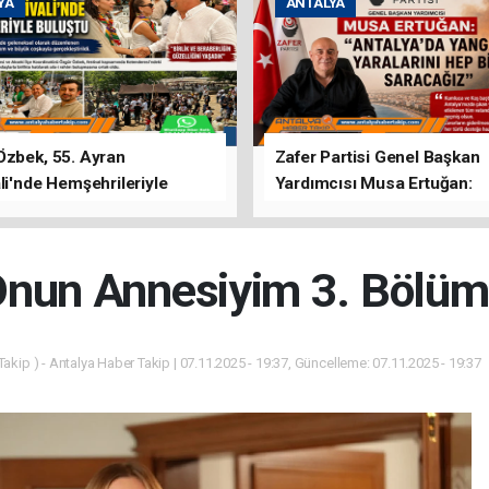
YA
ANTALYA
Özbek, 55. Ayran
Zafer Partisi Genel Başkan
li'nde Hemşehrileriyle
Yardımcısı Musa Ertuğan:
u
"Antalya'da Yangının Yarala
Birlikte Saracağız"
nun Annesiyim 3. Bölüm
akip ) - Antalya Haber Takip | 07.11.2025 - 19:37, Güncelleme: 07.11.2025 - 19:37