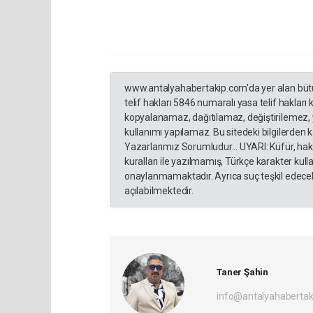
www.antalyahabertakip.com'da yer alan bütün 
telif hakları 5846 numaralı yasa telif hakları
kopyalanamaz, dağıtılamaz, değiştirilemez, 
kullanımı yapılamaz. Bu sitedeki bilgilerden 
Yazarlarımız Sorumludur... UYARI: Küfür, hakar
kuralları ile yazılmamış, Türkçe karakter ku
onaylanmamaktadır. Ayrıca suç teşkil edecek
açılabilmektedir.
Taner Şahin
info@antalyahabertak