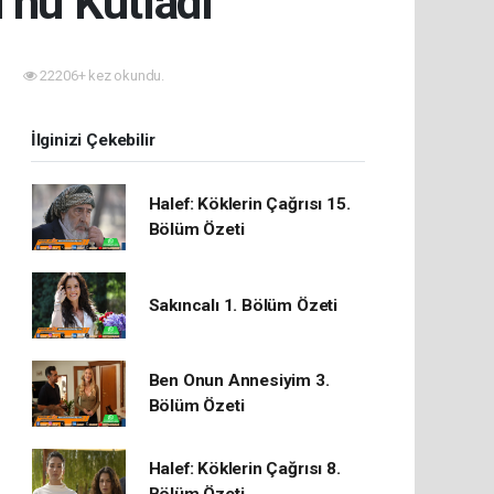
’nü Kutladı
22206+ kez okundu.
İlginizi Çekebilir
Halef: Köklerin Çağrısı 15.
Bölüm Özeti
Sakıncalı 1. Bölüm Özeti
Ben Onun Annesiyim 3.
Bölüm Özeti
Halef: Köklerin Çağrısı 8.