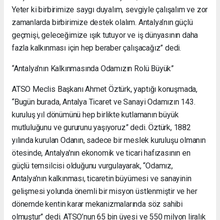
Yeter ki birbirimize saygı duyalım, sevgiyle çalışalım ve zor
zamanlarda birbirimize destek olalım. Antalya’nın güçlü
geçmişi, geleceğimize ışık tutuyor ve iş dünyasının daha
fazla kalkınması için hep beraber çalışacağız” dedi.
“Antalya'nın Kalkınmasında Odamızın Rolü Büyük”
ATSO Meclis Başkanı Ahmet Öztürk, yaptığı konuşmada,
“Bugün burada, Antalya Ticaret ve Sanayi Odamızın 143.
kuruluş yıl dönümünü hep birlikte kutlamanın büyük
mutluluğunu ve gururunu yaşıyoruz” dedi. Öztürk, 1882
yılında kurulan Odanın, sadece bir meslek kuruluşu olmanın
ötesinde, Antalya'nın ekonomik ve ticari hafızasının en
güçlü temsilcisi olduğunu vurgulayarak, “Odamız,
Antalya’nın kalkınması, ticaretin büyümesi ve sanayinin
gelişmesi yolunda önemli bir misyon üstlenmiştir ve her
dönemde kentin karar mekanizmalarında söz sahibi
olmuştur” dedi. ATSO’nun 65 bin üyesi ve 550 milyon liralık