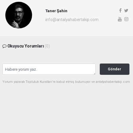
Taner Şahin
info@antalyahabertakip.com
Okuyucu Yorumları
(0)
Gönder
Yorum yazarak Topluluk Kuralları’nı kabul etmiş bulunuyor ve antalyahabertakip.com
sitesine yaptığınız yorumunuzla ilgili doğrudan veya dolaylı tüm sorumluluğu tek
başınıza üstleniyorsunuz. Yazılan tüm yorumlardan site yönetimi hiçbir şekilde
sorumlu tutulamaz.
haber paketi
haber scripti
haber yazılımı