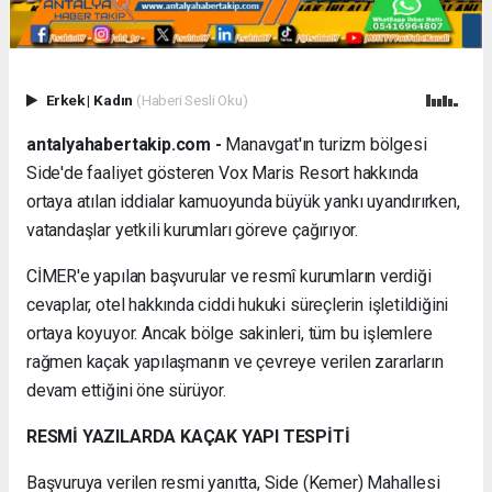
Erkek
|
Kadın
(Haberi Sesli Oku)
antalyahabertakip.com -
Manavgat'ın turizm bölgesi
Side'de faaliyet gösteren Vox Maris Resort hakkında
ortaya atılan iddialar kamuoyunda büyük yankı uyandırırken,
vatandaşlar yetkili kurumları göreve çağırıyor.
CİMER'e yapılan başvurular ve resmî kurumların verdiği
cevaplar, otel hakkında ciddi hukuki süreçlerin işletildiğini
ortaya koyuyor. Ancak bölge sakinleri, tüm bu işlemlere
rağmen kaçak yapılaşmanın ve çevreye verilen zararların
devam ettiğini öne sürüyor.
RESMİ YAZILARDA KAÇAK YAPI TESPİTİ
Başvuruya verilen resmi yanıtta, Side (Kemer) Mahallesi