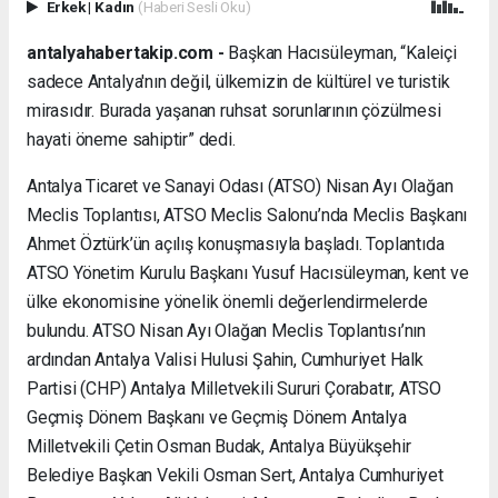
Erkek
|
Kadın
(Haberi Sesli Oku)
antalyahabertakip.com -
Başkan Hacısüleyman, “Kaleiçi
sadece Antalya'nın değil, ülkemizin de kültürel ve turistik
mirasıdır. Burada yaşanan ruhsat sorunlarının çözülmesi
hayati öneme sahiptir” dedi.
Antalya Ticaret ve Sanayi Odası (ATSO) Nisan Ayı Olağan
Meclis Toplantısı, ATSO Meclis Salonu’nda Meclis Başkanı
Ahmet Öztürk’ün açılış konuşmasıyla başladı. Toplantıda
ATSO Yönetim Kurulu Başkanı Yusuf Hacısüleyman, kent ve
ülke ekonomisine yönelik önemli değerlendirmelerde
bulundu. ATSO Nisan Ayı Olağan Meclis Toplantısı’nın
ardından Antalya Valisi Hulusi Şahin, Cumhuriyet Halk
Partisi (CHP) Antalya Milletvekili Sururi Çorabatır, ATSO
Geçmiş Dönem Başkanı ve Geçmiş Dönem Antalya
Milletvekili Çetin Osman Budak, Antalya Büyükşehir
Belediye Başkan Vekili Osman Sert, Antalya Cumhuriyet