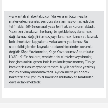
www.antalyahabertakip.com'da yer alan bütün yazılar,
materyaller, resimler, ses dosyaları, animasyonlar, videolar,
telif hakları 5846 numaralı yasa telif hakları korunmaktadır.
Yazılı izni olmaksızın herhangi bir şekilde kopyalanamaz,
dağıtılamaz, değiştirilemez, yayınlanamaz. İzinsiz ve kaynak
belirtilmeksizin kopyalama ve kullanımı yapılamaz. Bu
sitedeki bilgilerden kaynaklı hataların hiçbirinden sorumlu
değildir. Köşe Yazılarından, Köşe Yazarlarımız Sorumludur...
UYARI: Küfür, hakaret, rencide edici cümleler veya imalar,
inançlara saldırı içeren, imla kuralları ile yazılmamış, Türkçe
karakter kullanılmayan ve tamamı büyük harflerle yazılmış
yorumlar onaylanmamaktadır. Ayrıca suç teşkil edecek
hakaret içerikli yorumlar hakkında muhatapları tarafından
dava açılabilmektedir.