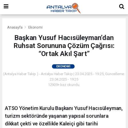
Anasayfa
Ekonomi
Başkan Yusuf Hacısüleyman’dan
Ruhsat Sorununa Çözüm Çağrısı:
“Ortak Akıl Şart”
EKONOMI
(Antalya Haber Takip ) - Antalya Haber Takip | 23.04.2025 - 19:25, Güncelleme:
23.04.2025 - 19:25
12909+ kez okundu.
ATSO Yönetim Kurulu Başkanı Yusuf Hacısüleyman,
turizm sektöründe yaşanan yapısal sorunlara
dikkat çekti ve özellikle Kaleiçi gibi tarihi