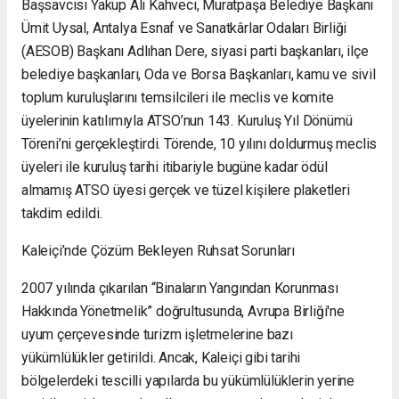
Başsavcısı Yakup Ali Kahveci, Muratpaşa Belediye Başkanı
Ümit Uysal, Antalya Esnaf ve Sanatkârlar Odaları Birliği
(AESOB) Başkanı Adlıhan Dere, siyasi parti başkanları, ilçe
belediye başkanları, Oda ve Borsa Başkanları, kamu ve sivil
toplum kuruluşlarını temsilcileri ile meclis ve komite
üyelerinin katılımıyla ATSO’nun 143. Kuruluş Yıl Dönümü
Töreni’ni gerçekleştirdi. Törende, 10 yılını doldurmuş meclis
üyeleri ile kuruluş tarihi itibariyle bugüne kadar ödül
almamış ATSO üyesi gerçek ve tüzel kişilere plaketleri
takdim edildi.
Kaleiçi’nde Çözüm Bekleyen Ruhsat Sorunları
2007 yılında çıkarılan “Binaların Yangından Korunması
Hakkında Yönetmelik” doğrultusunda, Avrupa Birliği'ne
uyum çerçevesinde turizm işletmelerine bazı
yükümlülükler getirildi. Ancak, Kaleiçi gibi tarihi
bölgelerdeki tescilli yapılarda bu yükümlülüklerin yerine