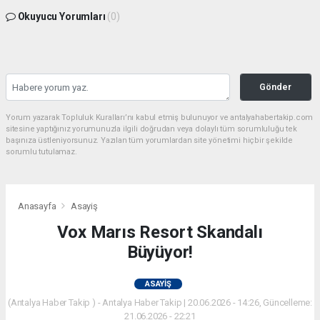
Okuyucu Yorumları
(0)
Gönder
Yorum yazarak Topluluk Kuralları’nı kabul etmiş bulunuyor ve antalyahabertakip.com
sitesine yaptığınız yorumunuzla ilgili doğrudan veya dolaylı tüm sorumluluğu tek
başınıza üstleniyorsunuz. Yazılan tüm yorumlardan site yönetimi hiçbir şekilde
sorumlu tutulamaz.
Anasayfa
Asayiş
Vox Marıs Resort Skandalı
Büyüyor!
ASAYIŞ
(Antalya Haber Takip ) - Antalya Haber Takip | 20.06.2026 - 14:26, Güncelleme:
21.06.2026 - 22:21