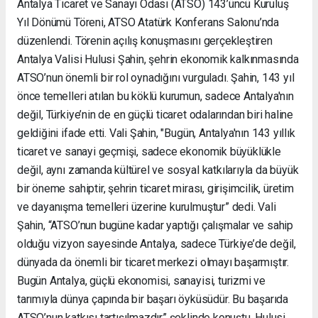
Antalya Ticaret ve Sanayi Odası (ATSO) 143’üncü Kuruluş
Yıl Dönümü Töreni, ATSO Atatürk Konferans Salonu’nda
düzenlendi. Törenin açılış konuşmasını gerçekleştiren
Antalya Valisi Hulusi Şahin, şehrin ekonomik kalkınmasında
ATSO’nun önemli bir rol oynadığını vurguladı. Şahin, 143 yıl
önce temelleri atılan bu köklü kurumun, sadece Antalya'nın
değil, Türkiye’nin de en güçlü ticaret odalarından biri haline
geldiğini ifade etti. Vali Şahin, "Bugün, Antalya'nın 143 yıllık
ticaret ve sanayi geçmişi, sadece ekonomik büyüklükle
değil, aynı zamanda kültürel ve sosyal katkılarıyla da büyük
bir öneme sahiptir, şehrin ticaret mirası, girişimcilik, üretim
ve dayanışma temelleri üzerine kurulmuştur” dedi. Vali
Şahin, “ATSO’nun bugüne kadar yaptığı çalışmalar ve sahip
olduğu vizyon sayesinde Antalya, sadece Türkiye’de değil,
dünyada da önemli bir ticaret merkezi olmayı başarmıştır.
Bugün Antalya, güçlü ekonomisi, sanayisi, turizmi ve
tarımıyla dünya çapında bir başarı öyküsüdür. Bu başarıda
ATSO’nun katkısı tartışılmazdır” şeklinde konuştu. Hulusi