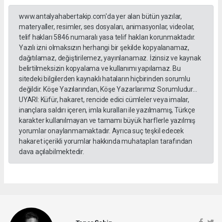
www.antalyahabertakip.com'da yer alan bütün yazılar,
materyaller, resimler, ses dosyaları, animasyonlar, videolar,
telif hakları 5846 numaralı yasa telif hakları korunmaktadır.
Yazılı izni olmaksızın herhangi bir şekilde kopyalanamaz,
dağıtılamaz, değiştirilemez, yayınlanamaz. İzinsiz ve kaynak
belirtilmeksizin kopyalama ve kullanımı yapılamaz. Bu
sitedeki bilgilerden kaynaklı hataların hiçbirinden sorumlu
değildir. Köşe Yazılarından, Köşe Yazarlarımız Sorumludur...
UYARI: Küfür, hakaret, rencide edici cümleler veya imalar,
inançlara saldırı içeren, imla kuralları ile yazılmamış, Türkçe
karakter kullanılmayan ve tamamı büyük harflerle yazılmış
yorumlar onaylanmamaktadır. Ayrıca suç teşkil edecek
hakaret içerikli yorumlar hakkında muhatapları tarafından
dava açılabilmektedir.