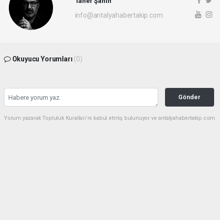
Taner Şahin
info@antalyahabertakip.com
Okuyucu Yorumları
(0)
Gönder
Yorum yazarak Topluluk Kuralları’nı kabul etmiş bulunuyor ve antalyahabertakip.com
sitesine yaptığınız yorumunuzla ilgili doğrudan veya dolaylı tüm sorumluluğu tek
başınıza üstleniyorsunuz. Yazılan tüm yorumlardan site yönetimi hiçbir şekilde
sorumlu tutulamaz.
haber paketi
haber scripti
haber yazılımı
Tüm hakları saklı tutulmaktadır.Copyright 2026©