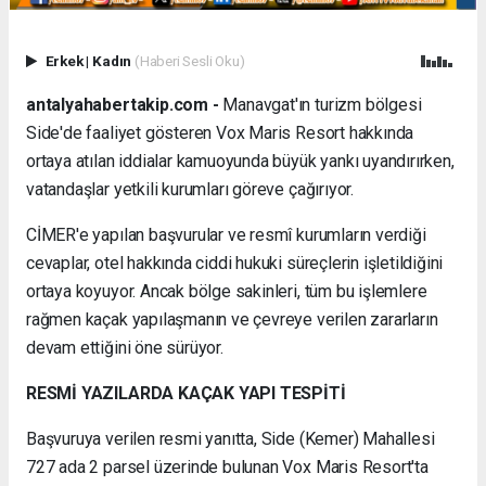
Erkek
|
Kadın
(Haberi Sesli Oku)
antalyahabertakip.com -
Manavgat'ın turizm bölgesi
Side'de faaliyet gösteren Vox Maris Resort hakkında
ortaya atılan iddialar kamuoyunda büyük yankı uyandırırken,
vatandaşlar yetkili kurumları göreve çağırıyor.
CİMER'e yapılan başvurular ve resmî kurumların verdiği
cevaplar, otel hakkında ciddi hukuki süreçlerin işletildiğini
ortaya koyuyor. Ancak bölge sakinleri, tüm bu işlemlere
rağmen kaçak yapılaşmanın ve çevreye verilen zararların
devam ettiğini öne sürüyor.
RESMİ YAZILARDA KAÇAK YAPI TESPİTİ
Başvuruya verilen resmi yanıtta, Side (Kemer) Mahallesi
727 ada 2 parsel üzerinde bulunan Vox Maris Resort'ta