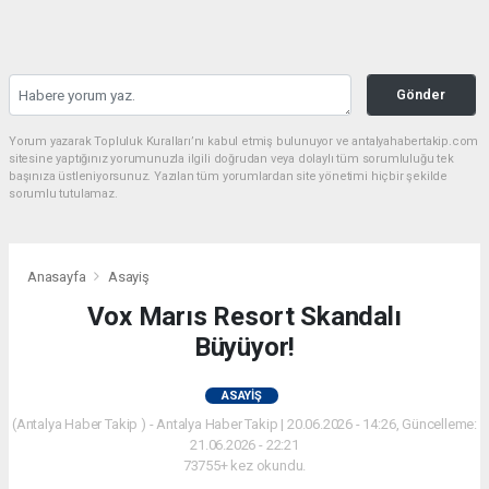
Gönder
Yorum yazarak Topluluk Kuralları’nı kabul etmiş bulunuyor ve antalyahabertakip.com
sitesine yaptığınız yorumunuzla ilgili doğrudan veya dolaylı tüm sorumluluğu tek
başınıza üstleniyorsunuz. Yazılan tüm yorumlardan site yönetimi hiçbir şekilde
sorumlu tutulamaz.
Anasayfa
Asayiş
Vox Marıs Resort Skandalı
Büyüyor!
ASAYIŞ
(Antalya Haber Takip ) - Antalya Haber Takip | 20.06.2026 - 14:26, Güncelleme:
21.06.2026 - 22:21
73755+ kez okundu.