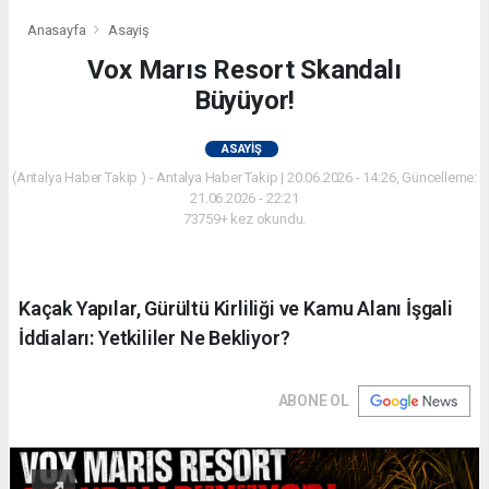
Anasayfa
Asayiş
Vox Marıs Resort Skandalı
Büyüyor!
ASAYIŞ
(Antalya Haber Takip ) - Antalya Haber Takip | 20.06.2026 - 14:26, Güncelleme:
21.06.2026 - 22:21
73759+ kez okundu.
Kaçak Yapılar, Gürültü Kirliliği ve Kamu Alanı İşgali
İddiaları: Yetkililer Ne Bekliyor?
ABONE OL