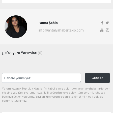
Fatma Şahin
info@antalyahabertakip.com
Okuyucu Yorumları
(0)
Gönder
Yorum yazarak Topluluk Kuralları’nı kabul etmiş bulunuyor ve antalyahabertakip.com
sitesine yaptığınız yorumunuzla ilgili doğrudan veya dolaylı tüm sorumluluğu tek
başınıza üstleniyorsunuz. Yazılan tüm yorumlardan site yönetimi hiçbir şekilde
sorumlu tutulamaz.