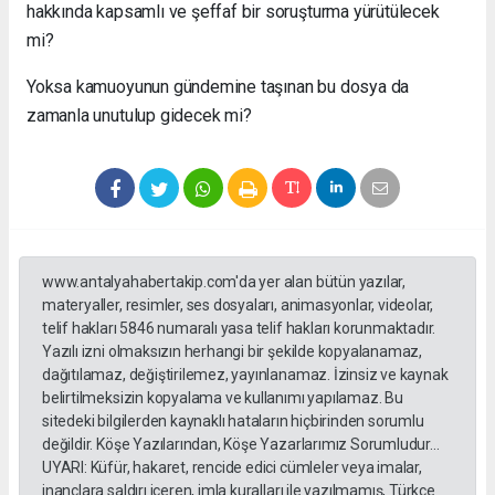
hakkında kapsamlı ve şeffaf bir soruşturma yürütülecek
mi?
Yoksa kamuoyunun gündemine taşınan bu dosya da
zamanla unutulup gidecek mi?
www.antalyahabertakip.com'da yer alan bütün yazılar,
materyaller, resimler, ses dosyaları, animasyonlar, videolar,
telif hakları 5846 numaralı yasa telif hakları korunmaktadır.
Yazılı izni olmaksızın herhangi bir şekilde kopyalanamaz,
dağıtılamaz, değiştirilemez, yayınlanamaz. İzinsiz ve kaynak
belirtilmeksizin kopyalama ve kullanımı yapılamaz. Bu
sitedeki bilgilerden kaynaklı hataların hiçbirinden sorumlu
değildir. Köşe Yazılarından, Köşe Yazarlarımız Sorumludur...
UYARI: Küfür, hakaret, rencide edici cümleler veya imalar,
inançlara saldırı içeren, imla kuralları ile yazılmamış, Türkçe