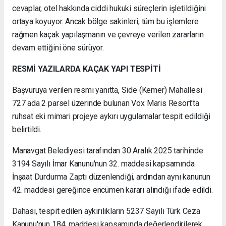
cevaplar, otel hakkında ciddi hukuki süreçlerin işletildiğini
ortaya koyuyor. Ancak bölge sakinleri, tüm bu işlemlere
rağmen kaçak yapılaşmanın ve çevreye verilen zararların
devam ettiğini öne sürüyor.
RESMİ YAZILARDA KAÇAK YAPI TESPİTİ
Başvuruya verilen resmi yanıtta, Side (Kemer) Mahallesi
727 ada 2 parsel üzerinde bulunan Vox Maris Resort'ta
ruhsat eki mimari projeye aykırı uygulamalar tespit edildiği
belirtildi.
Manavgat Belediyesi tarafından 30 Aralık 2025 tarihinde
3194 Sayılı İmar Kanunu'nun 32. maddesi kapsamında
İnşaat Durdurma Zaptı düzenlendiği, ardından aynı kanunun
42. maddesi gereğince encümen kararı alındığı ifade edildi.
Dahası, tespit edilen aykırılıkların 5237 Sayılı Türk Ceza
Kanunu'nun 184. maddesi kapsamında değerlendirilerek