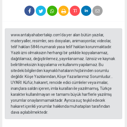
www.antalyahabertakip.com'da yer alan bütün yazılar,
materyaller, resimler, ses dosyaları, animasyonlar, videolar,
telif hakları 5846 numaralı yasa telif hakları korunmaktadır.
Yazılı izni olmaksızın herhangi bir şekilde kopyalanamaz,
dağıtılamaz, değiştirilemez, yayınlanamaz. İzinsiz ve kaynak
belirtilmeksizin kopyalama ve kullanımı yapılamaz. Bu
sitedeki bilgilerden kaynaklı hataların hiçbirinden sorumlu
değildir. Köşe Yazılarından, Köşe Yazarlarımız Sorumludur...
UYARI: Küfür, hakaret, rencide edici cümleler veya imalar,
inançlara saldırı içeren, imla kuralları ile yazılmamış, Türkçe
karakter kullanılmayan ve tamamı büyük harflerle yazılmış
yorumlar onaylanmamaktadır. Ayrıca suç teşkil edecek
hakaret içerikli yorumlar hakkında muhatapları tarafından
dava açılabilmektedir.