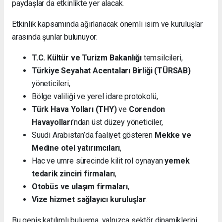
paydaşlar da etkinlikte yer alacak.
Etkinlik kapsamında ağırlanacak önemli isim ve kuruluşlar
arasında şunlar bulunuyor:
T.C. Kültür ve Turizm Bakanlığı
temsilcileri,
Türkiye Seyahat Acentaları Birliği (TÜRSAB)
yöneticileri,
Bölge valiliği ve yerel idare protokolü,
Türk Hava Yolları (THY)
ve
Corendon
Havayolları
’ndan üst düzey yöneticiler,
Suudi Arabistan’da faaliyet gösteren
Mekke ve
Medine otel yatırımcıları
,
Hac ve umre sürecinde kilit rol oynayan
yemek
tedarik zinciri firmaları
,
Otobüs ve ulaşım firmaları
,
Vize hizmet sağlayıcı kuruluşlar
.
Bu geniş katılımlı buluşma, yalnızca sektör dinamiklerini