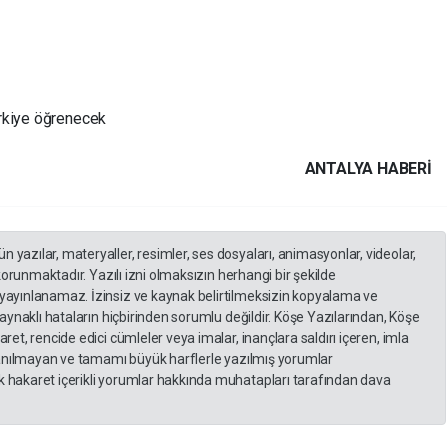
rkiye öğrenecek
ANTALYA HABERİ
yazılar, materyaller, resimler, ses dosyaları, animasyonlar, videolar,
 korunmaktadır. Yazılı izni olmaksızın herhangi bir şekilde
yayınlanamaz. İzinsiz ve kaynak belirtilmeksizin kopyalama ve
kaynaklı hataların hiçbirinden sorumlu değildir. Köşe Yazılarından, Köşe
et, rencide edici cümleler veya imalar, inançlara saldırı içeren, imla
llanılmayan ve tamamı büyük harflerle yazılmış yorumlar
 hakaret içerikli yorumlar hakkında muhatapları tarafından dava