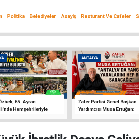
m
Politika
Belediyeler
Asayiş
Resturant Ve Cafeler
S
YA
ANTALYA
Özbek, 55. Ayran
Zafer Partisi Genel Başkan
li'nde Hemşehrileriyle
Yardımcısı Musa Ertuğan:
u
"Antalya'da Yangının Yarala
Birlikte Saracağız"