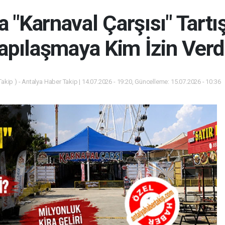
a "Karnaval Çarşısı" Tart
apılaşmaya Kim İzin Verd
akip ) - Antalya Haber Takip | 14.07.2026 - 19:20, Güncelleme: 15.07.2026 - 10:36