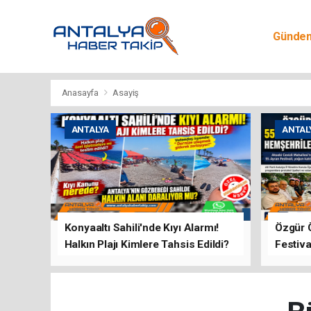
Günde
Egitim
Anasayfa
Asayiş
ANTALYA
ANTAL
Konyaaltı Sahili'nde Kıyı Alarmı!
Özgür 
Halkın Plajı Kimlere Tahsis Edildi?
Festiva
Buluşt