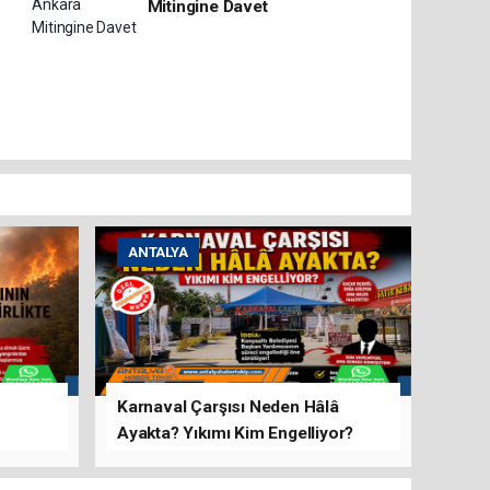
Mitingine Davet
ANTALYA
Karnaval Çarşısı Neden Hâlâ
Ayakta? Yıkımı Kim Engelliyor?
rını Hep