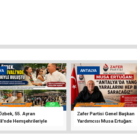
YA
ANTALYA
Özbek, 55. Ayran
Zafer Partisi Genel Başkan
li'nde Hemşehrileriyle
Yardımcısı Musa Ertuğan:
u
"Antalya'da Yangının Yarala
Birlikte Saracağız"