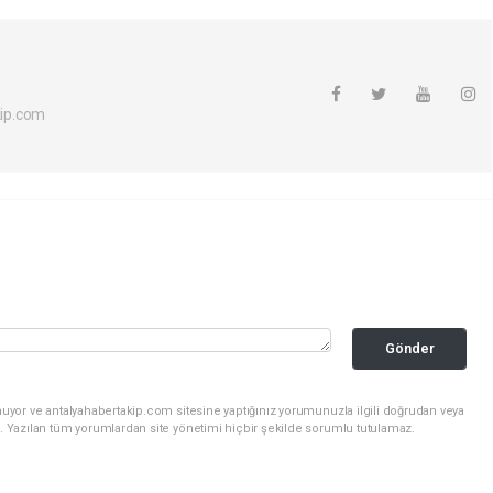
ip.com
Gönder
uyor ve antalyahabertakip.com sitesine yaptığınız yorumunuzla ilgili doğrudan veya
. Yazılan tüm yorumlardan site yönetimi hiçbir şekilde sorumlu tutulamaz.