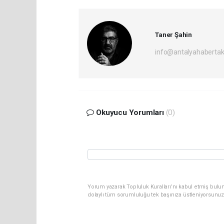
Taner Şahin
info@antalyahabertak
Okuyucu Yorumları
(0)
Yorum yazarak Topluluk Kuralları’nı kabul etmiş bulun
dolaylı tüm sorumluluğu tek başınıza üstleniyorsunuz