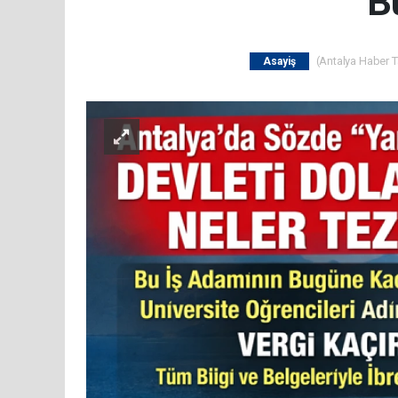
B
(Antalya Haber Ta
Asayiş