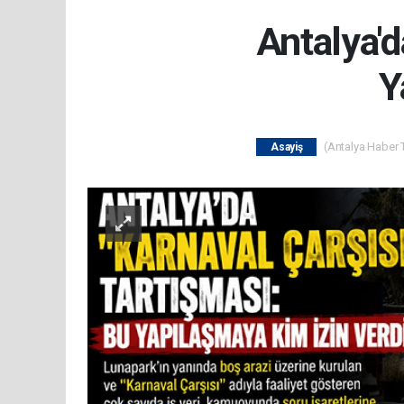
Antalya'd
Y
(Antalya Haber T
Asayiş