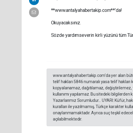
**www.antalyahabertakip.com**’da!
Okuyacaksınız.
Sözde yardımseverin kirli yüzünü tüm Tü
www.antalyahabertakip.com'da yer alan bütün 
telif hakları 5846 numaralı yasa telif hakları
kopyalanamaz, dağıtılamaz, değiştirilemez, 
kullanımı yapılamaz. Bu sitedeki bilgilerden 
Yazarlarımız Sorumludur... UYARI: Küfür, hakar
kuralları ile yazılmamış, Türkçe karakter ku
onaylanmamaktadır. Ayrıca suç teşkil edecek
açılabilmektedir.