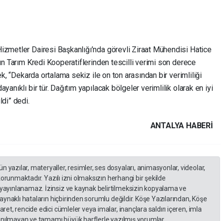
izmetler Dairesi Başkanlığı’nda görevli Ziraat Mühendisi Hatice
rın Tarım Kredi Kooperatiflerinden tescilli verimi son derece
ek, “Dekarda ortalama sekiz ile on ton arasından bir verimliliği
yanıklı bir tür. Dağıtım yapılacak bölgeler verimlilik olarak en iyi
ldi” dedi.
ANTALYA HABERİ
yazılar, materyaller, resimler, ses dosyaları, animasyonlar, videolar,
 korunmaktadır. Yazılı izni olmaksızın herhangi bir şekilde
yayınlanamaz. İzinsiz ve kaynak belirtilmeksizin kopyalama ve
kaynaklı hataların hiçbirinden sorumlu değildir. Köşe Yazılarından, Köşe
et, rencide edici cümleler veya imalar, inançlara saldırı içeren, imla
llanılmayan ve tamamı büyük harflerle yazılmış yorumlar