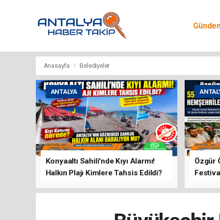
Günde
Egitim
Anasayfa
Belediyeler
ANTALYA
ANTAL
Konyaaltı Sahili'nde Kıyı Alarmı!
Özgür 
Halkın Plajı Kimlere Tahsis Edildi?
Festiva
Buluşt