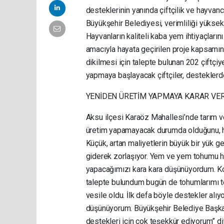
desteklerinin yanında çiftçilik ve hayvan
Büyükşehir Belediyesi, verimliliği yüksek s
Hayvanların kaliteli kaba yem ihtiyaçlarını
amacıyla hayata geçirilen proje kapsamın
dikilmesi için talepte bulunan 202 çiftçiye
yapmaya başlayacak çiftçiler, destekle
YENİDEN ÜRETİM YAPMAYA KARAR VER
Aksu ilçesi Karaöz Mahallesi’nde tarım v
üretim yapamayacak durumda olduğunu, hi
Küçük, artan maliyetlerin büyük bir yük ge
giderek zorlaşıyor. Yem ve yem tohumu hib
yapacağımızı kara kara düşünüyordum. Ko
talepte bulundum bugün de tohumlarımı t
vesile oldu. İlk defa böyle destekler alı
düşünüyorum. Büyükşehir Belediye Başka
destekleri için çok teşekkür ediyorum” d