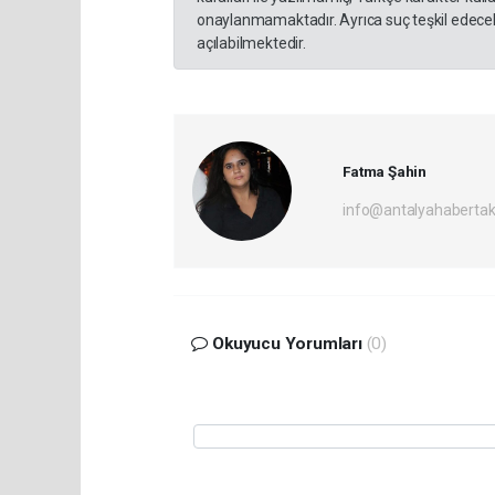
onaylanmamaktadır. Ayrıca suç teşkil edecek
açılabilmektedir.
Fatma Şahin
info@antalyahabertak
Okuyucu Yorumları
(0)