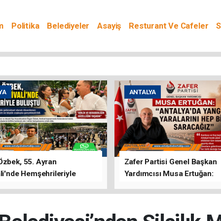
m
Politika
Belediyeler
Asayiş
Resturant Ve Cafeler
S
YA
ANTALYA
Özbek, 55. Ayran
Zafer Partisi Genel Başkan
li'nde Hemşehrileriyle
Yardımcısı Musa Ertuğan:
u
"Antalya'da Yangının Yarala
Birlikte Saracağız"