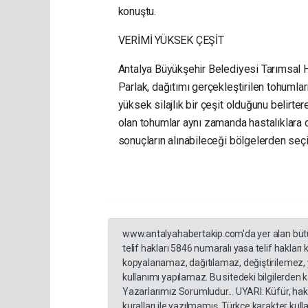
konuştu.
VERİMİ YÜKSEK ÇEŞİT
Antalya Büyükşehir Belediyesi Tarımsal H
Parlak, dağıtımı gerçekleştirilen tohumla
yüksek silajlık bir çeşit olduğunu belirter
olan tohumlar aynı zamanda hastalıklara da
sonuçların alınabileceği bölgelerden seçi
www.antalyahabertakip.com'da yer alan bütün 
telif hakları 5846 numaralı yasa telif hakları
kopyalanamaz, dağıtılamaz, değiştirilemez, 
kullanımı yapılamaz. Bu sitedeki bilgilerden 
Yazarlarımız Sorumludur... UYARI: Küfür, hakar
kuralları ile yazılmamış, Türkçe karakter ku