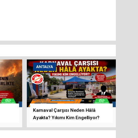
ANTALYA
Karnaval Çarşısı Neden Hâlâ
Ayakta? Yıkımı Kim Engelliyor?
rını Hep