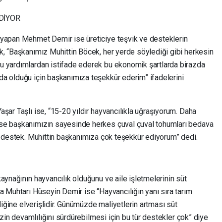
DİYOR
 yapan Mehmet Demir ise üreticiye teşvik ve desteklerin
k, “Başkanımız Muhittin Böcek, her yerde söylediği gibi herkesin
u yardımlardan istifade ederek bu ekonomik şartlarda birazda
a olduğu için başkanımıza teşekkür ederim” ifadelerini
şar Taşlı ise, “15-20 yıldır hayvancılıkla uğraşıyorum. Daha
se başkanımızın sayesinde herkes çuval çuval tohumları bedava
ir destek. Muhittin başkanımıza çok teşekkür ediyorum” dedi.
aynağının hayvancılık olduğunu ve aile işletmelerinin süt
a Muhtarı Hüseyin Demir ise “Hayvancılığın yanı sıra tarım
iliğine elverişlidir. Günümüzde maliyetlerin artması süt
mizin devamlılığını sürdürebilmesi için bu tür destekler çok” diye