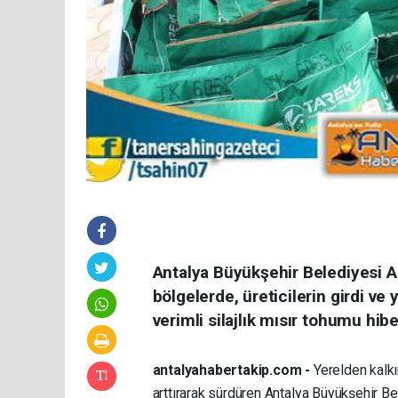
Antalya Büyükşehir Belediyesi An
bölgelerde, üreticilerin girdi v
verimli silajlık mısır tohumu hib
antalyahabertakip.com -
Yerelden kalkı
arttırarak sürdüren Antalya Büyükşehir B