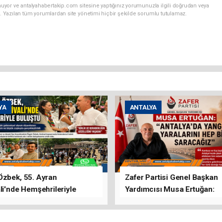
uyor ve antalyahabertakip.com sitesine yaptığınız yorumunuzla ilgili doğrudan veya
. Yazılan tüm yorumlardan site yönetimi hiçbir şekilde sorumlu tutulamaz.
YA
ANTALYA
Özbek, 55. Ayran
Zafer Partisi Genel Başkan
li'nde Hemşehrileriyle
Yardımcısı Musa Ertuğan:
u
"Antalya'da Yangının Yarala
Birlikte Saracağız"