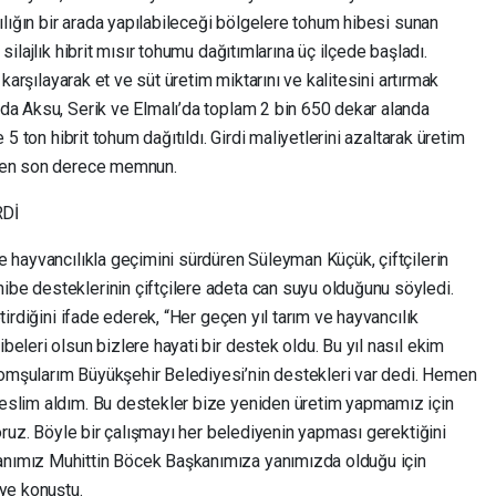
cılığın bir arada yapılabileceği bölgelere tohum hibesi sunan
ilajlık hibrit mısır tohumu dağıtımlarına üç ilçede başladı.
 karşılayarak et ve süt üretim miktarını ve kalitesini artırmak
da Aksu, Serik ve Elmalı’da toplam 2 bin 650 dekar alanda
 5 ton hibrit tohum dağıtıldı. Girdi maliyetlerini azaltarak üretim
rden son derece memnun.
Dİ
e hayvancılıkla geçimini sürdüren Süleyman Küçük, çiftçilerin
be desteklerinin çiftçilere adeta can suyu olduğunu söyledi.
tirdiğini ifade ederek, “Her geçen yıl tarım ve hayvancılık
eleri olsun bizlere hayati bir destek oldu. Bu yıl nasıl ekim
mşularım Büyükşehir Belediyesi’nin destekleri var dedi. Hemen
eslim aldım. Bu destekler bize yeniden üretim yapmamız için
yoruz. Böyle bir çalışmayı her belediyenin yapması gerektiğini
nımız Muhittin Böcek Başkanımıza yanımızda olduğu için
iye konuştu.