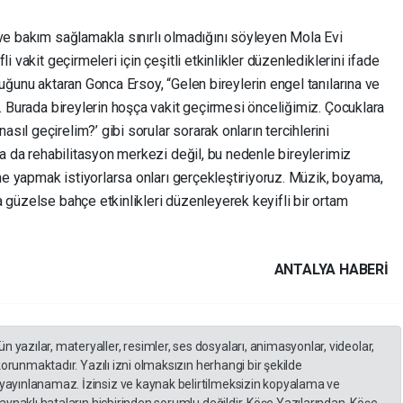
 ve bakım sağlamakla sınırlı olmadığını söyleyen Mola Evi
i vakit geçirmeleri için çeşitli etkinlikler düzenlediklerini ifade
duğunu aktaran Gonca Ersoy, “Gelen bireylerin engel tanılarına ve
z. Burada bireylerin hoşça vakit geçirmesi önceliğimiz. Çocuklara
ıl geçirelim?’ gibi sorular sorarak onların tercihlerini
 ya da rehabilitasyon merkezi değil, bu nedenle bireylerimiz
 ne yapmak istiyorlarsa onları gerçekleştiriyoruz. Müzik, boyama,
 güzelse bahçe etkinlikleri düzenleyerek keyifli bir ortam
ANTALYA HABERİ
yazılar, materyaller, resimler, ses dosyaları, animasyonlar, videolar,
 korunmaktadır. Yazılı izni olmaksızın herhangi bir şekilde
yayınlanamaz. İzinsiz ve kaynak belirtilmeksizin kopyalama ve