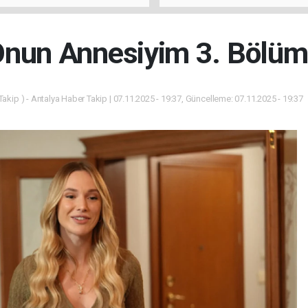
u
"Antalya'da Yangının Yarala
Birlikte Saracağız"
nun Annesiyim 3. Bölüm
akip ) - Antalya Haber Takip | 07.11.2025 - 19:37, Güncelleme: 07.11.2025 - 19:37