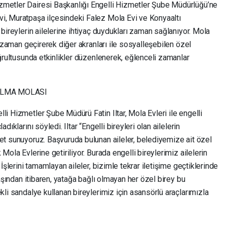
zmetler Dairesi Başkanlığı Engelli Hizmetler Şube Müdürlüğü’ne
i, Muratpaşa ilçesindeki Falez Mola Evi ve Konyaaltı
 bireylerin ailelerine ihtiyaç duydukları zaman sağlanıyor. Mola
li zaman geçirerek diğer akranları ile sosyalleşebilen özel
oğrultusunda etkinlikler düzenlenerek, eğlenceli zamanlar
 ALMA MOLASI
li Hizmetler Şube Müdürü Fatin Iltar, Mola Evleri ile engelli
dıklarını söyledi. Iltar “Engelli bireyleri olan ailelerin
et sunuyoruz. Başvuruda bulunan aileler, belediyemize ait özel
Mola Evlerine getiriliyor. Burada engelli bireylerimiz ailelerin
 İşlerini tamamlayan aileler, bizimle tekrar iletişime geçtiklerinde
yaşından itibaren, yatağa bağlı olmayan her özel birey bu
kli sandalye kullanan bireylerimiz için asansörlü araçlarımızla