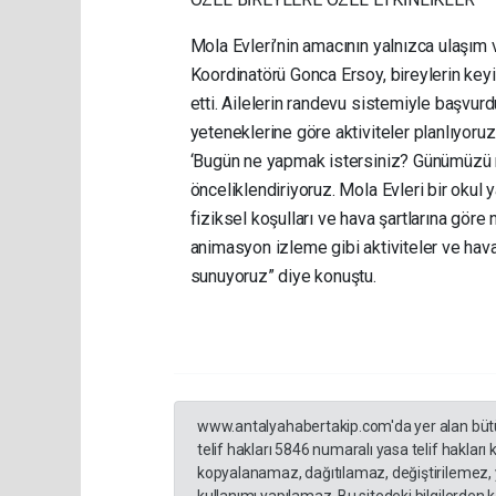
Mola Evleri’nin amacının yalnızca ulaşım
Koordinatörü Gonca Ersoy, bireylerin keyifl
etti. Ailelerin randevu sistemiyle başvur
yeteneklerine göre aktiviteler planlıyoru
‘Bugün ne yapmak istersiniz? Günümüzü nas
önceliklendiriyoruz. Mola Evleri bir okul
fiziksel koşulları ve hava şartlarına göre
animasyon izleme gibi aktiviteler ve hava
sunuyoruz” diye konuştu.
www.antalyahabertakip.com'da yer alan bütün 
telif hakları 5846 numaralı yasa telif hakları
kopyalanamaz, dağıtılamaz, değiştirilemez, 