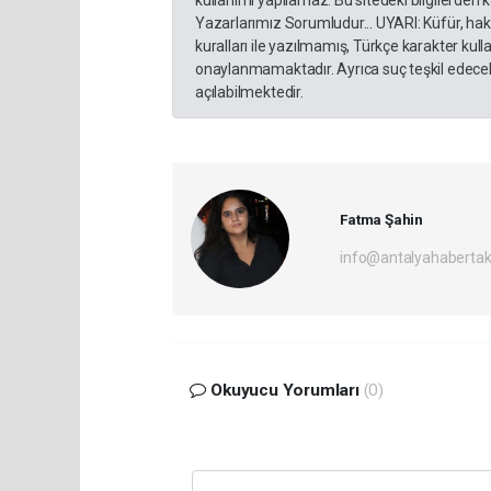
kullanımı yapılamaz. Bu sitedeki bilgilerden 
Yazarlarımız Sorumludur... UYARI: Küfür, hakar
kuralları ile yazılmamış, Türkçe karakter ku
onaylanmamaktadır. Ayrıca suç teşkil edecek
açılabilmektedir.
Fatma Şahin
info@antalyahabertak
Okuyucu Yorumları
(0)