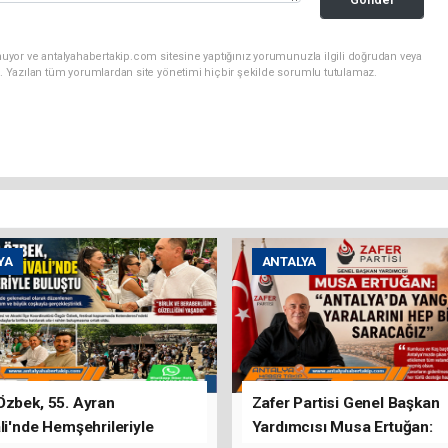
uyor ve antalyahabertakip.com sitesine yaptığınız yorumunuzla ilgili doğrudan veya
. Yazılan tüm yorumlardan site yönetimi hiçbir şekilde sorumlu tutulamaz.
YA
ANTALYA
Özbek, 55. Ayran
Zafer Partisi Genel Başkan
li'nde Hemşehrileriyle
Yardımcısı Musa Ertuğan: