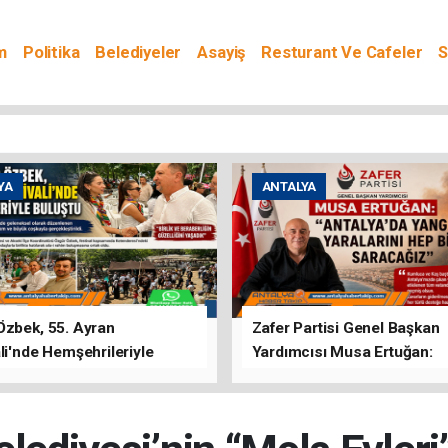
m
Politika
Belediyeler
Asayiş
Resturant Ve Cafeler
S
YA
ANTALYA
Özbek, 55. Ayran
Zafer Partisi Genel Başkan
li'nde Hemşehrileriyle
Yardımcısı Musa Ertuğan:
u
"Antalya'da Yangının Yarala
Birlikte Saracağız"