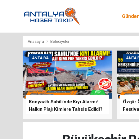
Günde
Egitim
Anasayfa
Belediyeler
ANTALYA
ANTAL
Konyaaltı Sahili'nde Kıyı Alarmı!
Özgür 
Halkın Plajı Kimlere Tahsis Edildi?
Festiva
Buluşt