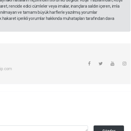
kaynaklı hataların hiçbirinden sorumlu değildir. Köşe Yazılarından, Köşe
et, rencide edici cümleler veya imalar, inançlara saldırı içeren, imla
llanılmayan ve tamamı büyük harflerle yazılmış yorumlar
 hakaret içerikli yorumlar hakkında muhatapları tarafından dava
ip.com
Gönder