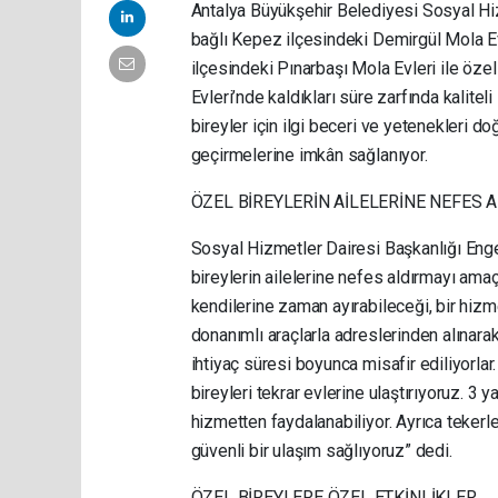
Antalya Büyükşehir Belediyesi Sosyal Hi
bağlı Kepez ilçesindeki Demirgül Mola Ev
ilçesindeki Pınarbaşı Mola Evleri ile özel
Evleri’nde kaldıkları süre zarfında kalite
bireyler için ilgi beceri ve yetenekleri d
geçirmelerine imkân sağlanıyor.
ÖZEL BİREYLERİN AİLELERİNE NEFES
Sosyal Hizmetler Dairesi Başkanlığı Engel
bireylerin ailelerine nefes aldırmayı amaçla
kendilerine zaman ayırabileceği, bir hizm
donanımlı araçlarla adreslerinden alınarak 
ihtiyaç süresi boyunca misafir ediliyorlar.
bireyleri tekrar evlerine ulaştırıyoruz. 3 
hizmetten faydalanabiliyor. Ayrıca tekerle
güvenli bir ulaşım sağlıyoruz” dedi.
ÖZEL BİREYLERE ÖZEL ETKİNLİKLER