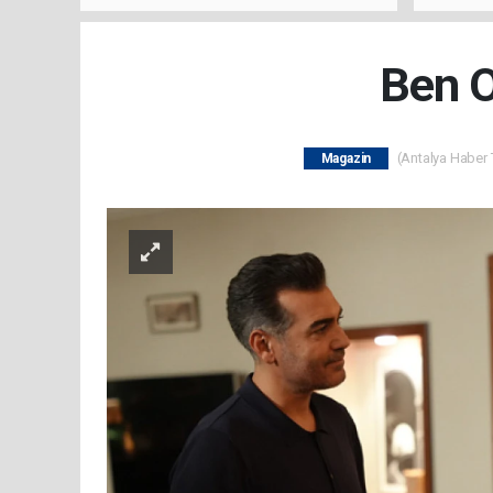
Buluşt
Ben O
(Antalya Haber T
Magazin