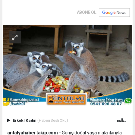
ABONE OL
Erkek
|
Kadın
(Haberi Sesli Oku)
antalyahabertakip.com
- Geniş doğal yaşam alanlarıyla