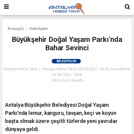
Anasayfa
Belediyeler
Büyükşehir Doğal Yaşam Parkı’nda
Bahar Sevinci
BELEDIYELER
(Antalya Haber Takip ) - Antalya Haber Takip | 02.04.2024 - 18:58, Güncelleme:
02.04.2024 - 18:58
15924+ kez okundu.
Antalya Büyükşehir Belediyesi Doğal Yaşam
Parkı'nda lemur, kanguru, tavşan, keçi ve koyun
başta olmak üzere çeşitli türlerde yeni yavrular
dünyaya geldi.