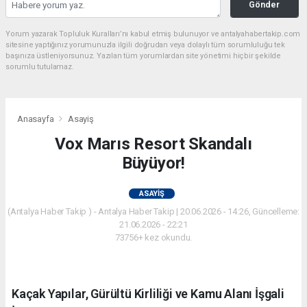
Gönder
Yorum yazarak Topluluk Kuralları’nı kabul etmiş bulunuyor ve antalyahabertakip.com
sitesine yaptığınız yorumunuzla ilgili doğrudan veya dolaylı tüm sorumluluğu tek
başınıza üstleniyorsunuz. Yazılan tüm yorumlardan site yönetimi hiçbir şekilde
sorumlu tutulamaz.
Anasayfa
Asayiş
Vox Marıs Resort Skandalı
Büyüyor!
ASAYIŞ
(Antalya Haber Takip ) - Antalya Haber Takip | 20.06.2026 - 14:26, Güncelleme:
21.06.2026 - 22:21
73756+ kez okundu.
Kaçak Yapılar, Gürültü Kirliliği ve Kamu Alanı İşgali