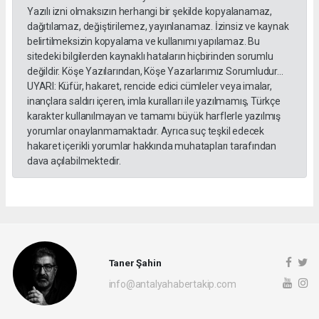
Yazılı izni olmaksızın herhangi bir şekilde kopyalanamaz,
dağıtılamaz, değiştirilemez, yayınlanamaz. İzinsiz ve kaynak
belirtilmeksizin kopyalama ve kullanımı yapılamaz. Bu
sitedeki bilgilerden kaynaklı hataların hiçbirinden sorumlu
değildir. Köşe Yazılarından, Köşe Yazarlarımız Sorumludur...
UYARI: Küfür, hakaret, rencide edici cümleler veya imalar,
inançlara saldırı içeren, imla kuralları ile yazılmamış, Türkçe
karakter kullanılmayan ve tamamı büyük harflerle yazılmış
yorumlar onaylanmamaktadır. Ayrıca suç teşkil edecek
hakaret içerikli yorumlar hakkında muhatapları tarafından
dava açılabilmektedir.
Taner Şahin
info@antalyahabertakip.com