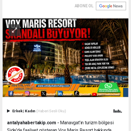
ABONE OL
Erkek
|
Kadın
(Haberi Sesli Oku)
antalyahabertakip.com -
Manavgat'ın turizm bölgesi
Side'de faaliyet gösteren Vox Maris Resort hakkında