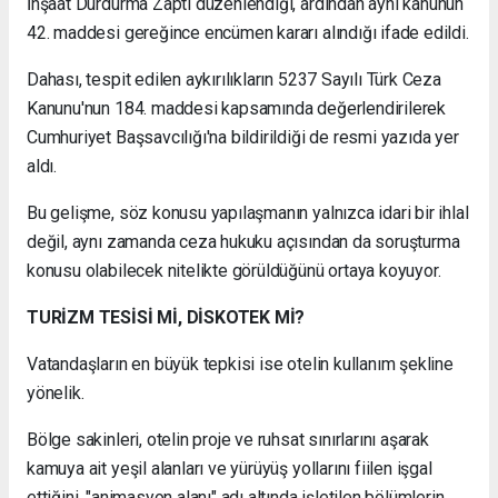
İnşaat Durdurma Zaptı düzenlendiği, ardından aynı kanunun
42. maddesi gereğince encümen kararı alındığı ifade edildi.
Dahası, tespit edilen aykırılıkların 5237 Sayılı Türk Ceza
Kanunu'nun 184. maddesi kapsamında değerlendirilerek
Cumhuriyet Başsavcılığı'na bildirildiği de resmi yazıda yer
aldı.
Bu gelişme, söz konusu yapılaşmanın yalnızca idari bir ihlal
değil, aynı zamanda ceza hukuku açısından da soruşturma
konusu olabilecek nitelikte görüldüğünü ortaya koyuyor.
TURİZM TESİSİ Mİ, DİSKOTEK Mİ?
Vatandaşların en büyük tepkisi ise otelin kullanım şekline
yönelik.
Bölge sakinleri, otelin proje ve ruhsat sınırlarını aşarak
kamuya ait yeşil alanları ve yürüyüş yollarını fiilen işgal
ettiğini, "animasyon alanı" adı altında işletilen bölümlerin