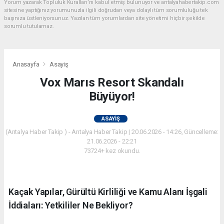
Yorum yazarak Topluluk Kuralları’nı kabul etmiş bulunuyor ve antalyahabertakip.com
sitesine yaptığınız yorumunuzla ilgili doğrudan veya dolaylı tüm sorumluluğu tek
başınıza üstleniyorsunuz. Yazılan tüm yorumlardan site yönetimi hiçbir şekilde
sorumlu tutulamaz.
Anasayfa
Asayiş
Vox Marıs Resort Skandalı
Büyüyor!
ASAYIŞ
(Antalya Haber Takip ) - Antalya Haber Takip | 20.06.2026 - 14:26, Güncelleme:
21.06.2026 - 22:21
73724+ kez okundu.
Kaçak Yapılar, Gürültü Kirliliği ve Kamu Alanı İşgali
İddiaları: Yetkililer Ne Bekliyor?