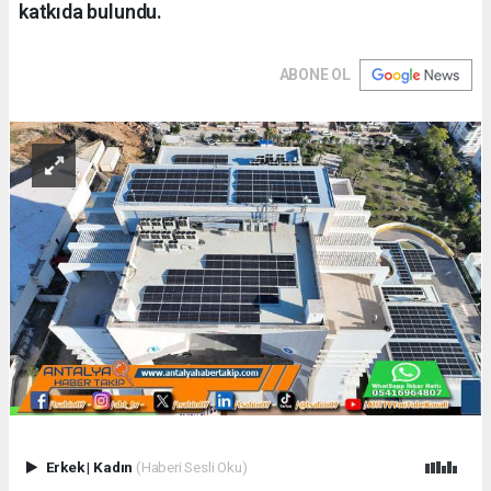
katkıda bulundu.
ABONE OL
Erkek
|
Kadın
(Haberi Sesli Oku)