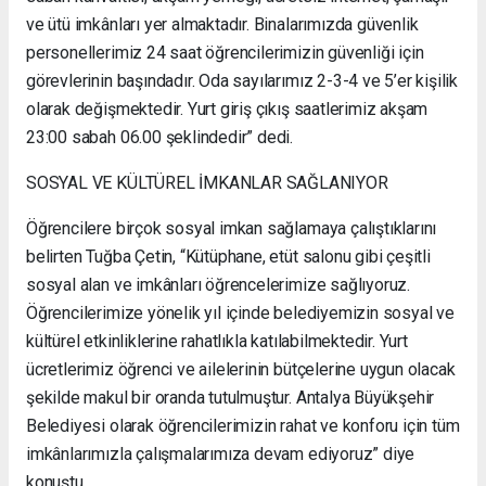
ve ütü imkânları yer almaktadır. Binalarımızda güvenlik
personellerimiz 24 saat öğrencilerimizin güvenliği için
görevlerinin başındadır. Oda sayılarımız 2-3-4 ve 5’er kişilik
olarak değişmektedir. Yurt giriş çıkış saatlerimiz akşam
23:00 sabah 06.00 şeklindedir” dedi.
SOSYAL VE KÜLTÜREL İMKANLAR SAĞLANIYOR
Öğrencilere birçok sosyal imkan sağlamaya çalıştıklarını
belirten Tuğba Çetin, “Kütüphane, etüt salonu gibi çeşitli
sosyal alan ve imkânları öğrencelerimize sağlıyoruz.
Öğrencilerimize yönelik yıl içinde belediyemizin sosyal ve
kültürel etkinliklerine rahatlıkla katılabilmektedir. Yurt
ücretlerimiz öğrenci ve ailelerinin bütçelerine uygun olacak
şekilde makul bir oranda tutulmuştur. Antalya Büyükşehir
Belediyesi olarak öğrencilerimizin rahat ve konforu için tüm
imkânlarımızla çalışmalarımıza devam ediyoruz” diye
konuştu.