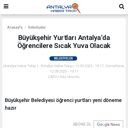
Anasayfa
Belediyeler
Büyükşehir Yurtları Antalya’da
Öğrencilere Sıcak Yuva Olacak
BELEDIYELER
(Antalya Haber Takip ) - Antalya Haber Takip | 12.09.2025 - 19:17, Güncelleme:
12.09.2025 - 19:17
24001+ kez okundu.
Büyükşehir Belediyesi öğrenci yurtları yeni döneme
hazır
ABONE OL