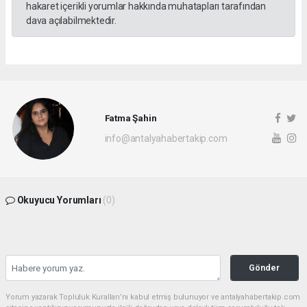
hakaret içerikli yorumlar hakkında muhatapları tarafından
dava açılabilmektedir.
Fatma Şahin
info@antalyahabertakip.com
Okuyucu Yorumları
(0)
Gönder
Yorum yazarak Topluluk Kuralları’nı kabul etmiş bulunuyor ve antalyahabertakip.com