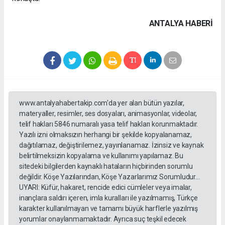
ANTALYA HABERİ
www.antalyahabertakip.com'da yer alan bütün yazılar,
materyaller, resimler, ses dosyaları, animasyonlar, videolar,
telif hakları 5846 numaralı yasa telif hakları korunmaktadır.
Yazılı izni olmaksızın herhangi bir şekilde kopyalanamaz,
dağıtılamaz, değiştirilemez, yayınlanamaz. İzinsiz ve kaynak
belirtilmeksizin kopyalama ve kullanımı yapılamaz. Bu
sitedeki bilgilerden kaynaklı hataların hiçbirinden sorumlu
değildir. Köşe Yazılarından, Köşe Yazarlarımız Sorumludur...
UYARI: Küfür, hakaret, rencide edici cümleler veya imalar,
inançlara saldırı içeren, imla kuralları ile yazılmamış, Türkçe
karakter kullanılmayan ve tamamı büyük harflerle yazılmış
yorumlar onaylanmamaktadır. Ayrıca suç teşkil edecek