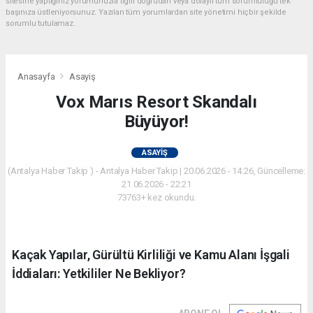
sitesine yaptığınız yorumunuzla ilgili doğrudan veya dolaylı tüm sorumluluğu tek
başınıza üstleniyorsunuz. Yazılan tüm yorumlardan site yönetimi hiçbir şekilde
sorumlu tutulamaz.
Anasayfa
Asayiş
Vox Marıs Resort Skandalı
Büyüyor!
ASAYIŞ
(Antalya Haber Takip ) - Antalya Haber Takip | 20.06.2026 - 14:26, Güncelleme:
21.06.2026 - 22:21
73763+ kez okundu.
Kaçak Yapılar, Gürültü Kirliliği ve Kamu Alanı İşgali
İddiaları: Yetkililer Ne Bekliyor?