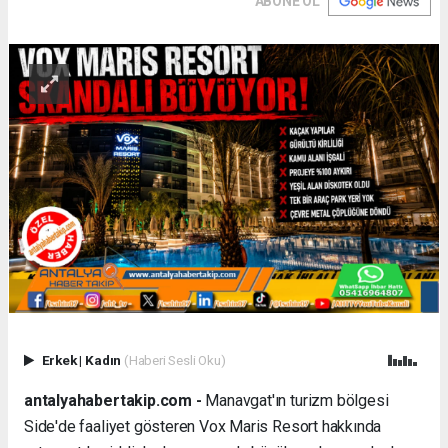
ABONE OL
Erkek
|
Kadın
(Haberi Sesli Oku)
antalyahabertakip.com -
Manavgat'ın turizm bölgesi
Side'de faaliyet gösteren Vox Maris Resort hakkında