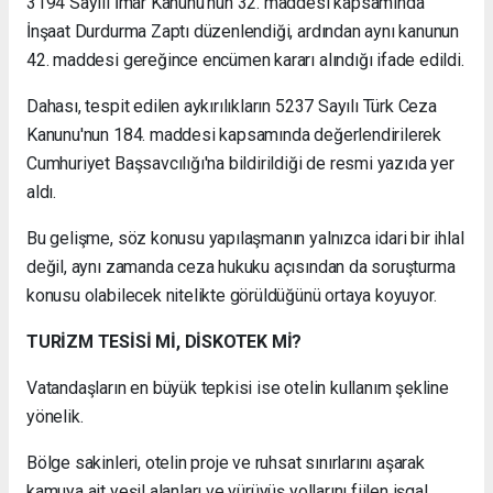
3194 Sayılı İmar Kanunu'nun 32. maddesi kapsamında
İnşaat Durdurma Zaptı düzenlendiği, ardından aynı kanunun
42. maddesi gereğince encümen kararı alındığı ifade edildi.
Dahası, tespit edilen aykırılıkların 5237 Sayılı Türk Ceza
Kanunu'nun 184. maddesi kapsamında değerlendirilerek
Cumhuriyet Başsavcılığı'na bildirildiği de resmi yazıda yer
aldı.
Bu gelişme, söz konusu yapılaşmanın yalnızca idari bir ihlal
değil, aynı zamanda ceza hukuku açısından da soruşturma
konusu olabilecek nitelikte görüldüğünü ortaya koyuyor.
TURİZM TESİSİ Mİ, DİSKOTEK Mİ?
Vatandaşların en büyük tepkisi ise otelin kullanım şekline
yönelik.
Bölge sakinleri, otelin proje ve ruhsat sınırlarını aşarak
kamuya ait yeşil alanları ve yürüyüş yollarını fiilen işgal