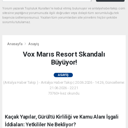
Yorum yazarak Topluluk Kuralları’nı kabul etmiş bulunuyor ve antalyahabertakip.com
sitesine yaptığınız yorumunuzla ilgili doğrudan veya dolaylı tüm sorumluluğu tek
başınıza üstleniyorsunuz. Yazılan tüm yorumlardan site yönetimi hiçbir şekilde
sorumlu tutulamaz.
Anasayfa
Asayiş
Vox Marıs Resort Skandalı
Büyüyor!
ASAYIŞ
(Antalya Haber Takip ) - Antalya Haber Takip | 20.06.2026 - 14:26, Güncelleme:
21.06.2026 - 22:21
73760+ kez okundu.
Kaçak Yapılar, Gürültü Kirliliği ve Kamu Alanı İşgali
İddiaları: Yetkililer Ne Bekliyor?