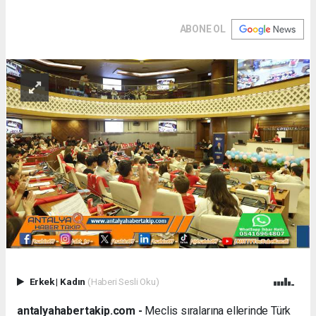
ABONE OL
Erkek
|
Kadın
(Haberi Sesli Oku)
antalyahabertakip.com -
Meclis sıralarına ellerinde Türk