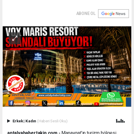
ABONE OL
Erkek
|
Kadın
(Haberi Sesli Oku)
antalyahabertakip.com -
Manavgat'ın turizm bölgesi