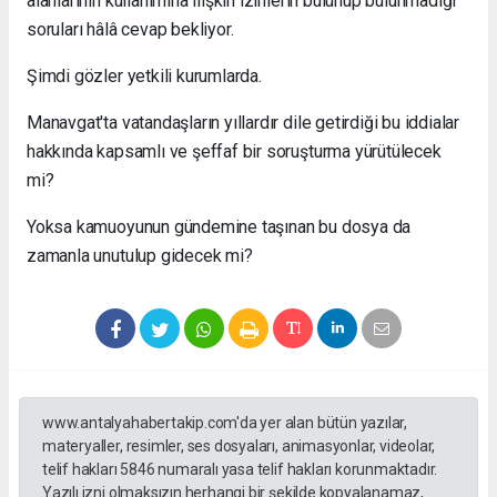
alanlarının kullanımına ilişkin izinlerin bulunup bulunmadığı
soruları hâlâ cevap bekliyor.
Şimdi gözler yetkili kurumlarda.
Manavgat'ta vatandaşların yıllardır dile getirdiği bu iddialar
hakkında kapsamlı ve şeffaf bir soruşturma yürütülecek
mi?
Yoksa kamuoyunun gündemine taşınan bu dosya da
zamanla unutulup gidecek mi?
www.antalyahabertakip.com'da yer alan bütün yazılar,
materyaller, resimler, ses dosyaları, animasyonlar, videolar,
telif hakları 5846 numaralı yasa telif hakları korunmaktadır.
Yazılı izni olmaksızın herhangi bir şekilde kopyalanamaz,