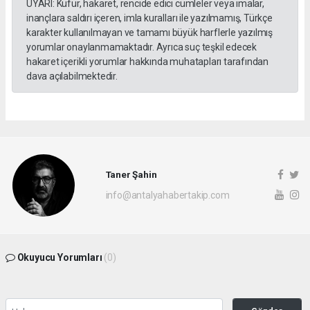
UYARI: Küfür, hakaret, rencide edici cümleler veya imalar,
inançlara saldırı içeren, imla kuralları ile yazılmamış, Türkçe
karakter kullanılmayan ve tamamı büyük harflerle yazılmış
yorumlar onaylanmamaktadır. Ayrıca suç teşkil edecek
hakaret içerikli yorumlar hakkında muhatapları tarafından
dava açılabilmektedir.
Taner Şahin
info@antalyahabertakip.com
Okuyucu Yorumları
(0)