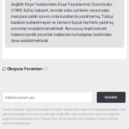
değildir. Köşe Yazılarından, Köşe Yazarlarımız Sorumludur...
UYARI: Küfür, hakaret, rencide edici cümleler veya imalar,
inançlara saldırı içeren, imla kuralları ile yazılmamış, Türkçe
karakter kullanılmayan ve tamamı büyük harflerle yazılmış
yorumlar onaylanmamaktadır. Ayrıca suç teşkil edecek
hakaret içerikli yorumlar hakkında muhatapları tarafından
dava açılabilmektedir.
Okuyucu Yorumları
(0)
Gönder
Yorum yazarak Topluluk Kuralları’nı kabul etmiş bulunuyor ve antalyahabertakip.com
sitesine yaptığınız yorumunuzla ilgili doğrudan veya dolaylı tüm sorumluluğu tek
başınıza üstleniyorsunuz. Yazılan tüm yorumlardan site yönetimi hiçbir şekilde
sorumlu tutulamaz.