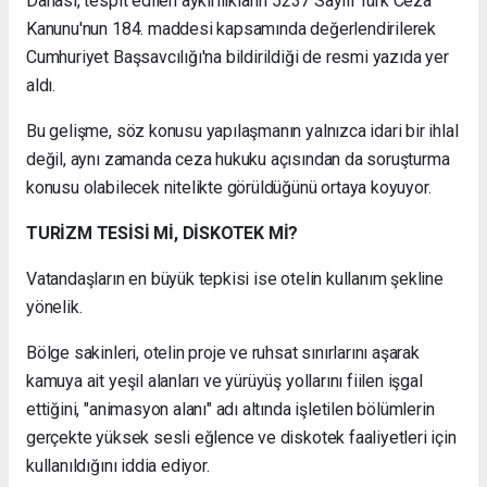
Dahası, tespit edilen aykırılıkların 5237 Sayılı Türk Ceza
Kanunu'nun 184. maddesi kapsamında değerlendirilerek
Cumhuriyet Başsavcılığı'na bildirildiği de resmi yazıda yer
aldı.
Bu gelişme, söz konusu yapılaşmanın yalnızca idari bir ihlal
değil, aynı zamanda ceza hukuku açısından da soruşturma
konusu olabilecek nitelikte görüldüğünü ortaya koyuyor.
TURİZM TESİSİ Mİ, DİSKOTEK Mİ?
Vatandaşların en büyük tepkisi ise otelin kullanım şekline
yönelik.
Bölge sakinleri, otelin proje ve ruhsat sınırlarını aşarak
kamuya ait yeşil alanları ve yürüyüş yollarını fiilen işgal
ettiğini, "animasyon alanı" adı altında işletilen bölümlerin
gerçekte yüksek sesli eğlence ve diskotek faaliyetleri için
kullanıldığını iddia ediyor.