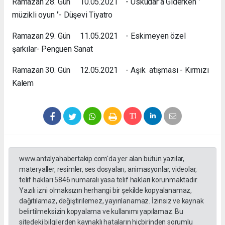
Ramazan 28. Gün 10.05.2021 - Üsküdar’a Giderken ‘’
müzikli oyun ‘’- Düşevi Tiyatro
Ramazan 29. Gün 11.05.2021 - Eskimeyen özel
şarkılar- Penguen Sanat
Ramazan 30. Gün 12.05.2021 - Aşık atışması - Kırmızı
Kalem
www.antalyahabertakip.com'da yer alan bütün yazılar,
materyaller, resimler, ses dosyaları, animasyonlar, videolar,
telif hakları 5846 numaralı yasa telif hakları korunmaktadır.
Yazılı izni olmaksızın herhangi bir şekilde kopyalanamaz,
dağıtılamaz, değiştirilemez, yayınlanamaz. İzinsiz ve kaynak
belirtilmeksizin kopyalama ve kullanımı yapılamaz. Bu
sitedeki bilgilerden kaynaklı hataların hiçbirinden sorumlu