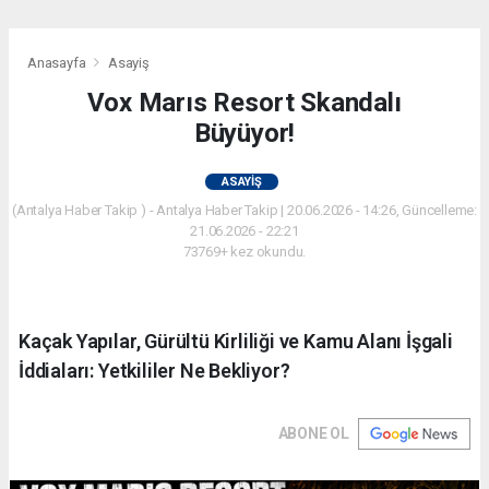
Anasayfa
Asayiş
Vox Marıs Resort Skandalı
Büyüyor!
ASAYIŞ
(Antalya Haber Takip ) - Antalya Haber Takip | 20.06.2026 - 14:26, Güncelleme:
21.06.2026 - 22:21
73769+ kez okundu.
Kaçak Yapılar, Gürültü Kirliliği ve Kamu Alanı İşgali
İddiaları: Yetkililer Ne Bekliyor?
ABONE OL