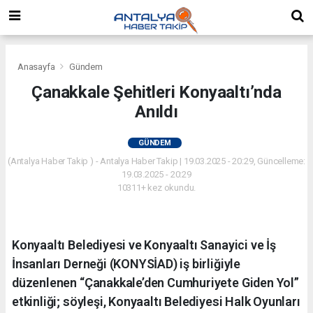
Anasayfa
Gündem
Çanakkale Şehitleri Konyaaltı’nda
Anıldı
GÜNDEM
(Antalya Haber Takip ) - Antalya Haber Takip | 19.03.2025 - 20:29, Güncelleme:
19.03.2025 - 20:29
10311+ kez okundu.
Konyaaltı Belediyesi ve Konyaaltı Sanayici ve İş
İnsanları Derneği (KONYSİAD) iş birliğiyle
düzenlenen “Çanakkale’den Cumhuriyete Giden Yol”
etkinliği; söyleşi, Konyaaltı Belediyesi Halk Oyunları