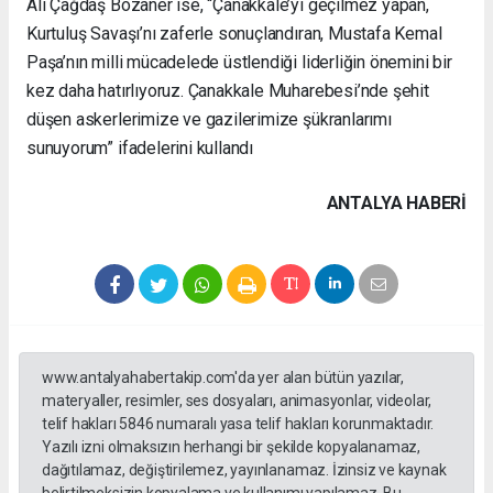
Ali Çağdaş Bozaner ise, “Çanakkale’yi geçilmez yapan,
Kurtuluş Savaşı’nı zaferle sonuçlandıran, Mustafa Kemal
Paşa’nın milli mücadelede üstlendiği liderliğin önemini bir
kez daha hatırlıyoruz. Çanakkale Muharebesi’nde şehit
düşen askerlerimize ve gazilerimize şükranlarımı
sunuyorum” ifadelerini kullandı
ANTALYA HABERİ
www.antalyahabertakip.com'da yer alan bütün yazılar,
materyaller, resimler, ses dosyaları, animasyonlar, videolar,
telif hakları 5846 numaralı yasa telif hakları korunmaktadır.
Yazılı izni olmaksızın herhangi bir şekilde kopyalanamaz,
dağıtılamaz, değiştirilemez, yayınlanamaz. İzinsiz ve kaynak
belirtilmeksizin kopyalama ve kullanımı yapılamaz. Bu