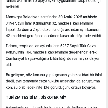
ruhsat eki mimari projeye aykırı uygulamalar tespit edildiği
belirtildi.
Manavgat Belediyesi tarafından 30 Aralık 2025 tarihinde
3194 Sayılı İmar Kanunu'nun 32. maddesi kapsamında
İnşaat Durdurma Zaptı düzenlendiği, ardından aynı kanunun
42. maddesi gereğince encümen kararı alındığı ifade edildi.
Dahası, tespit edilen aykırılıkların 5237 Sayılı Türk Ceza
Kanunu'nun 184. maddesi kapsamında değerlendirilerek
Cumhuriyet Başsavcılığı'na bildirildiği de resmi yazıda yer
aldı.
Bu gelişme, söz konusu yapılaşmanın yalnızca idari bir ihlal
değil, aynı zamanda ceza hukuku açısından da soruşturma
konusu olabilecek nitelikte görüldüğünü ortaya koyuyor.
TURİZM TESİSİ Mİ, DİSKOTEK Mİ?
Vatandaşların en büyük tepkisi ise otelin kullanım şekline