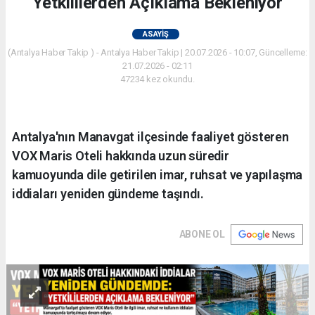
"Yetkililerden Açıklama Bekleniyor"
ASAYIŞ
(Antalya Haber Takip ) - Antalya Haber Takip | 20.07.2026 - 10:07, Güncelleme:
21.07.2026 - 02:11
47234 kez okundu.
Antalya'nın Manavgat ilçesinde faaliyet gösteren
VOX Maris Oteli hakkında uzun süredir
kamuoyunda dile getirilen imar, ruhsat ve yapılaşma
iddiaları yeniden gündeme taşındı.
ABONE OL