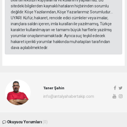
sitedeki bilgilerden kaynaklı hataların hiçbirinden sorumlu
değildir. Köşe Yazılarından, Köşe Yazarlarımız Sorumludur...
UYARI: Küfür, hakaret, rencide edici cümleler veya imalar,
inançlara saldırı içeren, imla kuralları ile yazılmamış, Türkçe
karakter kullanılmayan ve tamamı büyük harflerle yazılmış
yorumlar onaylanmamaktadır. Ayrıca suç teşkil edecek
hakaret içerikli yorumlar hakkında muhatapları tarafından
dava açılabilmektedir.
Taner Şahin
info@antalyahabertakip.com
Okuyucu Yorumları
(0)