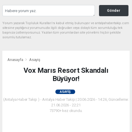
Gönder
Yorum yazarak Topluluk Kuralları’nı kabul etmiş bulunuyor ve antalyahabertakip.com
sitesine yaptığınız yorumunuzla ilgili doğrudan veya dolaylı tüm sorumluluğu tek
başınıza üstleniyorsunuz. Yazılan tüm yorumlardan site yönetimi hiçbir şekilde
sorumlu tutulamaz.
Anasayfa
Asayiş
Vox Marıs Resort Skandalı
Büyüyor!
ASAYIŞ
(Antalya Haber Takip ) - Antalya Haber Takip | 20.06.2026 - 14:26, Güncelleme:
21.06.2026 - 22:21
73790+ kez okundu.