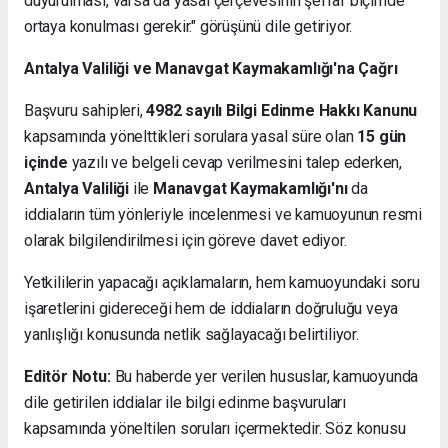
duyurulması, varsa da yasal çerçevesinin şeffaf biçimde
ortaya konulması gerekir." görüşünü dile getiriyor.
Antalya Valiliği ve Manavgat Kaymakamlığı'na Çağrı
Başvuru sahipleri,
4982 sayılı Bilgi Edinme Hakkı Kanunu
kapsamında yönelttikleri sorulara yasal süre olan
15 gün
içinde
yazılı ve belgeli cevap verilmesini talep ederken,
Antalya Valiliği
ile
Manavgat Kaymakamlığı'nı
da
iddiaların tüm yönleriyle incelenmesi ve kamuoyunun resmi
olarak bilgilendirilmesi için göreve davet ediyor.
Yetkililerin yapacağı açıklamaların, hem kamuoyundaki soru
işaretlerini gidereceği hem de iddiaların doğruluğu veya
yanlışlığı konusunda netlik sağlayacağı belirtiliyor.
Editör Notu:
Bu haberde yer verilen hususlar, kamuoyunda
dile getirilen iddialar ile bilgi edinme başvuruları
kapsamında yöneltilen soruları içermektedir. Söz konusu