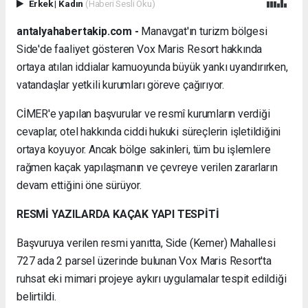
Erkek
|
Kadın
(Haberi Sesli Oku)
antalyahabertakip.com -
Manavgat'ın turizm bölgesi
Side'de faaliyet gösteren Vox Maris Resort hakkında
ortaya atılan iddialar kamuoyunda büyük yankı uyandırırken,
vatandaşlar yetkili kurumları göreve çağırıyor.
CİMER'e yapılan başvurular ve resmî kurumların verdiği
cevaplar, otel hakkında ciddi hukuki süreçlerin işletildiğini
ortaya koyuyor. Ancak bölge sakinleri, tüm bu işlemlere
rağmen kaçak yapılaşmanın ve çevreye verilen zararların
devam ettiğini öne sürüyor.
RESMİ YAZILARDA KAÇAK YAPI TESPİTİ
Başvuruya verilen resmi yanıtta, Side (Kemer) Mahallesi
727 ada 2 parsel üzerinde bulunan Vox Maris Resort'ta
ruhsat eki mimari projeye aykırı uygulamalar tespit edildiği
belirtildi.