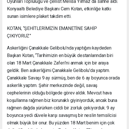
Oyunları Topluluğu ve çellist Melisa Yılmaz da sahne aldı.
Konyaaltı Belediye Başkanı Cem Kotan, etkinliğe katkı
sunan isimlere plaket takdim etti.
KOTAN, “ŞEHİTLERİMİZİN EMANETİNE SAHİP
ÇIKIYORUZ”
Askerliğini Çanakkale Gelibolu’nda yaptığını kaydeden
Başkan Kotan, “Tarihimizin en büyük destanlarından biri
olan 18 Mart Çanakkale Zaferi’ni anmak için bir araya
geldik. Ben askerliğimi Çanakkale Gelibolu’da yaptım.
Çanakkale Savaşı 9 ay sürmüş, ben de 6 ay boyunca orada
askerlik yaptım. Şehir merkezinde değil, savaş
cephelerinin olduğu bölgede görev aldık. Mevcut hava
koşullarına rağmen biz korunaklı giyiniyorduk, ancak buna
rağmen dağda yürürken ciddi bir zorluk çekiyorduk. 9 ay
boyunca yedi düvele karşı savaşmış bir neslin temsilcisi
olmak büyük bir onur. Bu yüzden 18 Mart benim için çok