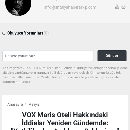
info@antalyahabertakip.com
Okuyucu Yorumları
(0)
Gönder
Yorum yazarak Topluluk Kuralları’nı kabul etmiş bulunuyor ve antalyahabertakip.com
sitesine yaptığınız yorumunuzla ilgili doğrudan veya dolaylı tüm sorumluluğu tek
başınıza üstleniyorsunuz. Yazılan tüm yorumlardan site yönetimi hiçbir şekilde
sorumlu tutulamaz.
Anasayfa
Asayiş
VOX Maris Oteli Hakkındaki
İddialar Yeniden Gündemde: