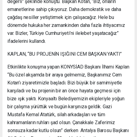
değerli” şeklinde konuştu. Başkan Kotan, “Biz, onların
emanetlerine sahip çıkıyoruz. Daha demokratik ve daha
çağdaş nesiller yetiştirmek için çalışacağız. Hele bu
dönemde hukuka her zamankinden daha fazla ihtiyacımız
var. Bizler, Türkiye Cumhuriyeti’ni ilelebet yaşatacağız”
ifadelerini kullandı.
KAPLAN, “BU PROJENİN IŞIĞINI CEM BAŞKAN YAKTI”
Etkinlikte konuşma yapan KONYSİAD Başkanı İlhami Kaplan
“Bu özel akşamda bir araya gelmemiz, Başkanımız Cem
Kotan’ı ziyaretimizle başladı. Bizi büyük bir samimiyetle
karşıladı ve bu projenin bir an önce hayata geçmesi için
bize ışık yaktı. Konyaaltı Belediyemizin ekipleriyle yoğun
bir çalışma yürüttük ve bugün karşınıza geldik. Gazi
Mustafa Kemal Atatürk, silah arkadaşları ve tüm
kahramanların ruhları şad olsun. Çanakkale Zaferimiz
sonsuza kadar kutlu olsun” derken Antalya Barosu Başkanı