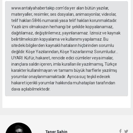
www.antalyahabertakip.com'da yer alan bütün yazılar,
materyaller, resimler, ses dosyaları, animasyonlar, videolar,
telif hakları 5846 numaralı yasa telif hakları korunmaktadır.
Yazılı izni olmaksızın herhangi bir şekilde kopyalanamaz,
dağıtılamaz, değiştirilemez, yayınlanamaz. İzinsiz ve kaynak
belirtilmeksizin kopyalama ve kullanımı yapılamaz. Bu
sitedeki bilgilerden kaynaklı hataların hiçbirinden sorumlu
değildir. Köşe Yazılarından, Köşe Yazarlarımız Sorumludur...
UYARI: Küfür, hakaret, rencide edici cümleler veya imalar,
inançlara saldırı içeren, imla kuralları ile yazılmamış, Türkçe
karakter kullanılmayan ve tamamı büyük harflerle yazılmış
yorumlar onaylanmamaktadır. Ayrıca suç teşkil edecek
hakaret içerikli yorumlar hakkında muhatapları tarafından
dava açılabilmektedir.
Taner Şahin