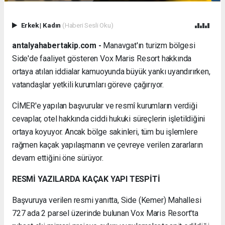
Erkek
|
Kadın
(Haberi Sesli Oku)
antalyahabertakip.com -
Manavgat'ın turizm bölgesi
Side'de faaliyet gösteren Vox Maris Resort hakkında
ortaya atılan iddialar kamuoyunda büyük yankı uyandırırken,
vatandaşlar yetkili kurumları göreve çağırıyor.
CİMER'e yapılan başvurular ve resmî kurumların verdiği
cevaplar, otel hakkında ciddi hukuki süreçlerin işletildiğini
ortaya koyuyor. Ancak bölge sakinleri, tüm bu işlemlere
rağmen kaçak yapılaşmanın ve çevreye verilen zararların
devam ettiğini öne sürüyor.
RESMİ YAZILARDA KAÇAK YAPI TESPİTİ
Başvuruya verilen resmi yanıtta, Side (Kemer) Mahallesi
727 ada 2 parsel üzerinde bulunan Vox Maris Resort'ta