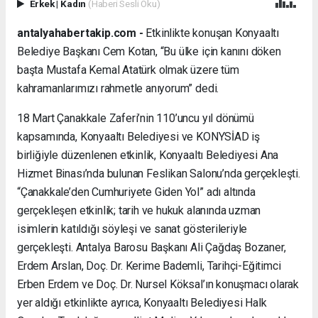
Erkek
|
Kadın
(Haberi Sesli Oku)
antalyahabertakip.com -
Etkinlikte konuşan Konyaaltı
Belediye Başkanı Cem Kotan, “Bu ülke için kanını döken
başta Mustafa Kemal Atatürk olmak üzere tüm
kahramanlarımızı rahmetle anıyorum” dedi.
18 Mart Çanakkale Zaferi’nin 110’uncu yıl dönümü
kapsamında, Konyaaltı Belediyesi ve KONYSİAD iş
birliğiyle düzenlenen etkinlik, Konyaaltı Belediyesi Ana
Hizmet Binası’nda bulunan Feslikan Salonu’nda gerçekleşti.
“Çanakkale’den Cumhuriyete Giden Yol” adı altında
gerçekleşen etkinlik; tarih ve hukuk alanında uzman
isimlerin katıldığı söyleşi ve sanat gösterileriyle
gerçekleşti. Antalya Barosu Başkanı Ali Çağdaş Bozaner,
Erdem Arslan, Doç. Dr. Kerime Bademli, Tarihçi-Eğitimci
Erben Erdem ve Doç. Dr. Nursel Köksal’ın konuşmacı olarak
yer aldığı etkinlikte ayrıca, Konyaaltı Belediyesi Halk