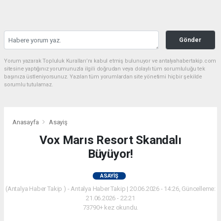
Gönder
Yorum yazarak Topluluk Kuralları’nı kabul etmiş bulunuyor ve antalyahabertakip.com
sitesine yaptığınız yorumunuzla ilgili doğrudan veya dolaylı tüm sorumluluğu tek
başınıza üstleniyorsunuz. Yazılan tüm yorumlardan site yönetimi hiçbir şekilde
sorumlu tutulamaz.
Anasayfa
Asayiş
Vox Marıs Resort Skandalı
Büyüyor!
ASAYIŞ
(Antalya Haber Takip ) - Antalya Haber Takip | 20.06.2026 - 14:26, Güncelleme:
21.06.2026 - 22:21
73790+ kez okundu.