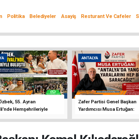
m
Politika
Belediyeler
Asayiş
Resturant Ve Cafeler
S
YA
ANTALYA
Özbek, 55. Ayran
Zafer Partisi Genel Başkan
li'nde Hemşehrileriyle
Yardımcısı Musa Ertuğan:
u
"Antalya'da Yangının Yarala
Birlikte Saracağız"