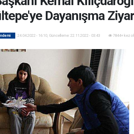
aşkanı Kemal Kılıçdaroğl
ltepe'ye Dayanışma Ziyar
24.04.2022 - 16:10, Güncelleme: 22.11.2022 - 03:43
7844+ kez o
ündemi