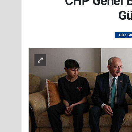
CHP Genel B
Gü
Ülke G