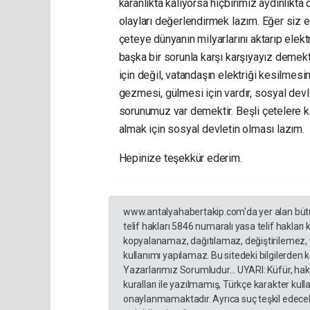
karanlıkta kalıyorsa hiçbirimiz aydınlıkt
olayları değerlendirmek lazım. Eğer siz e
çeteye dünyanın milyarlarını aktarıp ele
başka bir sorunla karşı karşıyayız demekt
için değil, vatandaşın elektriği kesilmesi
gezmesi, gülmesi için vardır, sosyal devl
sorunumuz var demektir. Beşli çetelere ka
almak için sosyal devletin olması lazım.
Hepinize teşekkür ederim.
www.antalyahabertakip.com'da yer alan bütün 
telif hakları 5846 numaralı yasa telif hakları
kopyalanamaz, dağıtılamaz, değiştirilemez, 
kullanımı yapılamaz. Bu sitedeki bilgilerden 
Yazarlarımız Sorumludur... UYARI: Küfür, hakar
kuralları ile yazılmamış, Türkçe karakter ku
onaylanmamaktadır. Ayrıca suç teşkil edecek