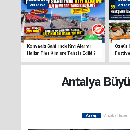
ANTALYA
ANTAL
Konyaaltı Sahili'nde Kıyı Alarmı!
Özgür 
Halkın Plajı Kimlere Tahsis Edildi?
Festiva
Buluşt
Antalya Büyü
(Antalya Haber Ta
Asayiş