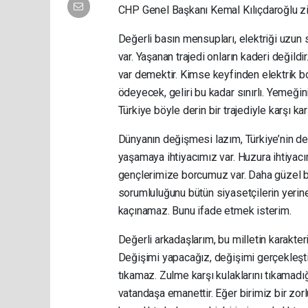
CHP Genel Başkanı Kemal Kılıçdaroğlu ziy
Değerli basın mensupları, elektriği uzun s
var. Yaşanan trajedi onların kaderi değild
var demektir. Kimse keyfinden elektrik 
ödeyecek, geliri bu kadar sınırlı. Yemeği
Türkiye böyle derin bir trajediyle karşı kar
Dünyanın değişmesi lazım, Türkiye’nin de 
yaşamaya ihtiyacımız var. Huzura ihtiyacı
gençlerimize borcumuz var. Daha güzel bir 
sorumluluğunu bütün siyasetçilerin yerine
kaçınamaz. Bunu ifade etmek isterim.
Değerli arkadaşlarım, bu milletin karakter
Değişimi yapacağız, değişimi gerçekleştir
tıkamaz. Zulme karşı kulaklarını tıkamadığ
vatandaşa emanettir. Eğer birimiz bir zorlu