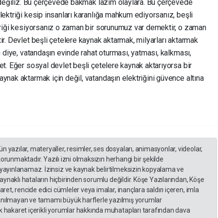
a değiliz. Bu çerçevede bakmak lazım olaylara. Bu çerçevede
lektriği kesip insanları karanlığa mahkum ediyorsanız, beşli
ktriği kesiyorsanız o zaman bir sorunumuz var demektir, o zaman
ir. Devlet beşli çetelere kaynak aktarmak, milyarları aktarmak
n diye, vatandaşın evinde rahat oturması, yatması, kalkması,
et. Eğer sosyal devlet beşli çetelere kaynak aktarıyorsa bir
ynak aktarmak için değil, vatandaşın elektriğini güvence altına
yazılar, materyaller, resimler, ses dosyaları, animasyonlar, videolar,
 korunmaktadır. Yazılı izni olmaksızın herhangi bir şekilde
yayınlanamaz. İzinsiz ve kaynak belirtilmeksizin kopyalama ve
kaynaklı hataların hiçbirinden sorumlu değildir. Köşe Yazılarından, Köşe
et, rencide edici cümleler veya imalar, inançlara saldırı içeren, imla
llanılmayan ve tamamı büyük harflerle yazılmış yorumlar
 hakaret içerikli yorumlar hakkında muhatapları tarafından dava