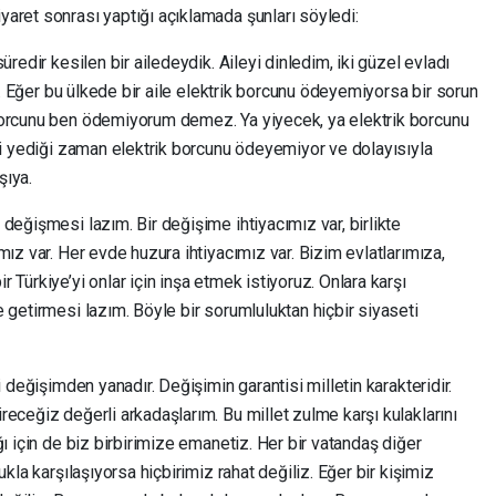
aret sonrası yaptığı açıklamada şunları söyledi:
üredir kesilen bir ailedeydik. Aileyi dinledim, iki güzel evladı
ir. Eğer bu ülkede bir aile elektrik borcunu ödeyemiyorsa bir sorun
borcunu ben ödemiyorum demez. Ya yiyecek, ya elektrik borcunu
ni yediği zaman elektrik borcunu ödeyemiyor ve dolayısıyla
şıya.
değişmesi lazım. Bir değişime ihtiyacımız var, birlikte
mız var. Her evde huzura ihtiyacımız var. Bizim evlatlarımıza,
Türkiye’yi onlar için inşa etmek istiyoruz. Onlara karşı
 getirmesi lazım. Böyle bir sorumluluktan hiçbir siyaseti
i değişimden yanadır. Değişimin garantisi milletin karakteridir.
eceğiz değerli arkadaşlarım. Bu millet zulme karşı kulaklarını
ı için de biz birbirimize emanetiz. Her bir vatandaş diğer
kla karşılaşıyorsa hiçbirimiz rahat değiliz. Eğer bir kişimiz