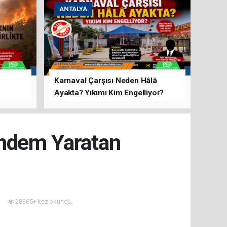
ANTALYA
Karnaval Çarşısı Neden Hâlâ
Ayakta? Yıkımı Kim Engelliyor?
rını Hep
ündem Yaratan
28365+ kez okundu.