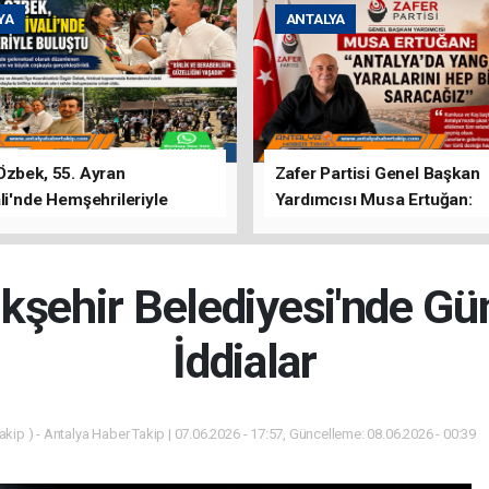
YA
ANTALYA
Özbek, 55. Ayran
Zafer Partisi Genel Başkan
li'nde Hemşehrileriyle
Yardımcısı Musa Ertuğan:
u
"Antalya'da Yangının Yarala
Birlikte Saracağız"
kşehir Belediyesi'nde G
İddialar
kip ) - Antalya Haber Takip | 07.06.2026 - 17:57, Güncelleme: 08.06.2026 - 00:39