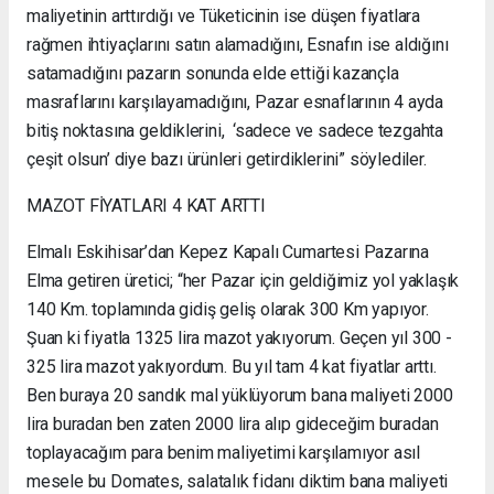
maliyetinin arttırdığı ve Tüketicinin ise düşen fiyatlara
rağmen ihtiyaçlarını satın alamadığını, Esnafın ise aldığını
satamadığını pazarın sonunda elde ettiği kazançla
masraflarını karşılayamadığını, Pazar esnaflarının 4 ayda
bitiş noktasına geldiklerini, ‘sadece ve sadece tezgahta
çeşit olsun’ diye bazı ürünleri getirdiklerini” söylediler.
MAZOT FİYATLARI 4 KAT ARTTI
Elmalı Eskihisar’dan Kepez Kapalı Cumartesi Pazarına
Elma getiren üretici; “her Pazar için geldiğimiz yol yaklaşık
140 Km. toplamında gidiş geliş olarak 300 Km yapıyor.
Şuan ki fiyatla 1325 lira mazot yakıyorum. Geçen yıl 300 -
325 lira mazot yakıyordum. Bu yıl tam 4 kat fiyatlar arttı.
Ben buraya 20 sandık mal yüklüyorum bana maliyeti 2000
lira buradan ben zaten 2000 lira alıp gideceğim buradan
toplayacağım para benim maliyetimi karşılamıyor asıl
mesele bu Domates, salatalık fidanı diktim bana maliyeti