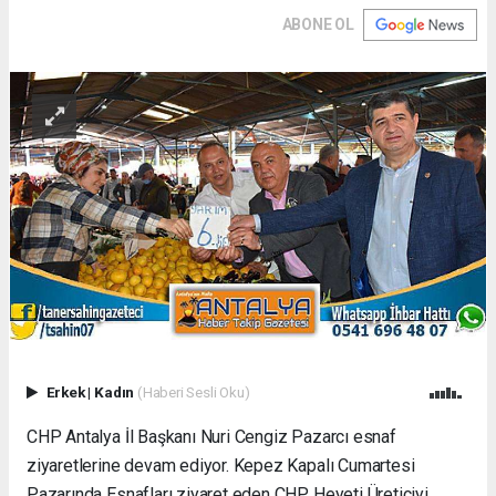
ABONE OL
Erkek
|
Kadın
(Haberi Sesli Oku)
CHP Antalya İl Başkanı Nuri Cengiz Pazarcı esnaf
ziyaretlerine devam ediyor. Kepez Kapalı Cumartesi
Pazarında Esnafları ziyaret eden CHP Heyeti Üreticiyi