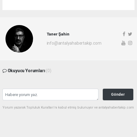
Taner Şahin
info@antalyahabertakip.com
Okuyucu Yorumları
(0)
Gönder
Yorum yazarak Topluluk Kuralları’nı kabul etmiş bulunuyor ve antalyahabertakip.com
sitesine yaptığınız yorumunuzla ilgili doğrudan veya dolaylı tüm sorumluluğu tek
başınıza üstleniyorsunuz. Yazılan tüm yorumlardan site yönetimi hiçbir şekilde
sorumlu tutulamaz.