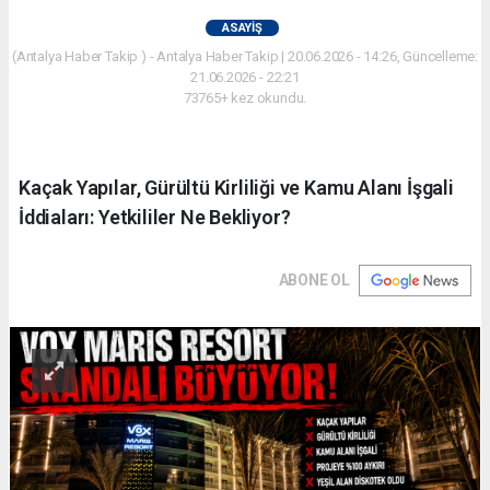
ASAYIŞ
(Antalya Haber Takip ) - Antalya Haber Takip | 20.06.2026 - 14:26, Güncelleme:
21.06.2026 - 22:21
73765+ kez okundu.
Kaçak Yapılar, Gürültü Kirliliği ve Kamu Alanı İşgali
İddiaları: Yetkililer Ne Bekliyor?
ABONE OL