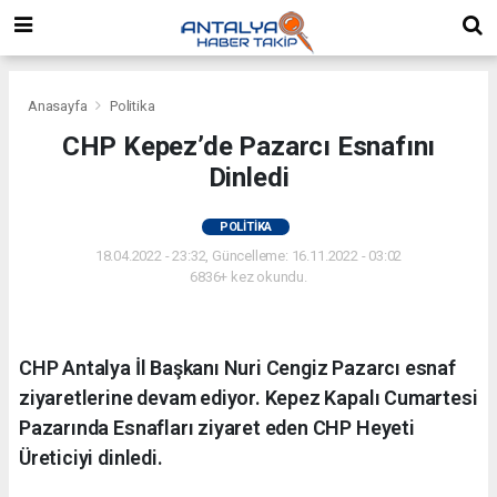
Anasayfa
Politika
CHP Kepez’de Pazarcı Esnafını
Dinledi
POLITIKA
18.04.2022 - 23:32, Güncelleme: 16.11.2022 - 03:02
6836+ kez okundu.
CHP Antalya İl Başkanı Nuri Cengiz Pazarcı esnaf
ziyaretlerine devam ediyor. Kepez Kapalı Cumartesi
Pazarında Esnafları ziyaret eden CHP Heyeti
Üreticiyi dinledi.