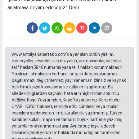
anlatmaya devam edeceğiz.” Dedi.
www.antalyahabertakip.com'da yer alan bütün yazılar,
materyaller, resimler, ses dosyaları, animasyonlar, videolar,
telif hakları 5846 numaralı yasa telif hakları korunmaktadır.
Yazılı izni olmaksızın herhangi bir şekilde kopyalanamaz,
dağıtılamaz, değiştirilemez, yayınlanamaz. İzinsiz ve kaynak
belirtilmeksizin kopyalama ve kullanımı yapılamaz. Bu
sitedeki bilgilerden kaynaklı hataların hiçbirinden sorumlu
değildir. Köşe Yazılarından, Köşe Yazarlarımız Sorumludur...
UYARI: Küfür, hakaret, rencide edici cümleler veya imalar,
inançlara saldırı içeren, imla kuralları ile yazılmamış, Türkçe
karakter kullanılmayan ve tamamı büyük harflerle yazılmış
yorumlar onaylanmamaktadır. Ayrıca suç teşkil edecek
hakaret içerikli yorumlar hakkında muhatapları tarafından