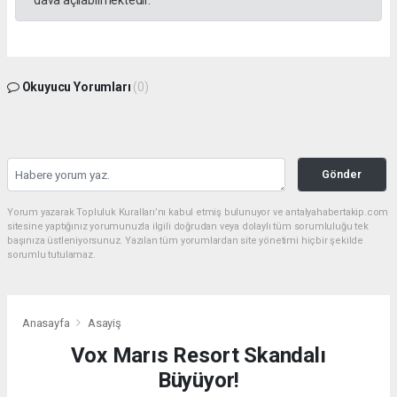
dava açılabilmektedir.
Okuyucu Yorumları
(0)
Gönder
Yorum yazarak Topluluk Kuralları’nı kabul etmiş bulunuyor ve antalyahabertakip.com
sitesine yaptığınız yorumunuzla ilgili doğrudan veya dolaylı tüm sorumluluğu tek
başınıza üstleniyorsunuz. Yazılan tüm yorumlardan site yönetimi hiçbir şekilde
sorumlu tutulamaz.
Anasayfa
Asayiş
Vox Marıs Resort Skandalı
Büyüyor!