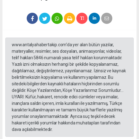
www.antalyahabertakip.com'da yer alan bütün yazılar,
materyaller, resimler, ses dosyaları, animasyonlar, videolar,
telif hakları 5846 numaralı yasa telif hakları korunmaktadır.
Yazılı izni olmaksızın herhangi bir şekilde kopyalanamaz,
dağıtılamaz, değiştirilemez, yayınlanamaz. İzinsiz ve kaynak
belirtilmeksizin kopyalama ve kullanımı yapılamaz. Bu
sitedeki bilgilerden kaynaklı hataların hiçbirinden sorumlu
değildir. Köşe Yazılarından, Köşe Yazarlarımız Sorumludur...
UYARI: Küfür, hakaret, rencide edici cümleler veya imalar,
inançlara saldırı içeren, imla kuralları ile yazılmamış, Türkçe
karakter kullanılmayan ve tamamı büyük harflerle yazılmış
yorumlar onaylanmamaktadır. Ayrıca suç teşkil edecek
hakaret içerikli yorumlar hakkında muhatapları tarafından
dava açılabilmektedir.