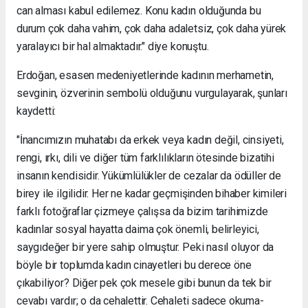
can alması kabul edilemez. Konu kadın olduğunda bu
durum çok daha vahim, çok daha adaletsiz, çok daha yürek
yaralayıcı bir hal almaktadır." diye konuştu.
Erdoğan, esasen medeniyetlerinde kadının merhametin,
sevginin, özverinin sembolü olduğunu vurgulayarak, şunları
kaydetti:
"İnancımızın muhatabı da erkek veya kadın değil, cinsiyeti,
rengi, ırkı, dili ve diğer tüm farklılıkların ötesinde bizatihi
insanın kendisidir. Yükümlülükler de cezalar da ödüller de
birey ile ilgilidir. Her ne kadar geçmişinden bihaber kimileri
farklı fotoğraflar çizmeye çalışsa da bizim tarihimizde
kadınlar sosyal hayatta daima çok önemli, belirleyici,
saygıdeğer bir yere sahip olmuştur. Peki nasıl oluyor da
böyle bir toplumda kadın cinayetleri bu derece öne
çıkabiliyor? Diğer pek çok mesele gibi bunun da tek bir
cevabı vardır; o da cehalettir. Cehaleti sadece okuma-