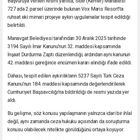
Başvuruya verilen resmi yanıtta, Side (Kemer) Mahallesi
727 ada 2 parsel üzerinde bulunan Vox Maris Resort'ta
ruhsat eki mimari projeye aykırı uygulamalar tespit edildiği
belirtildi.
Manavgat Belediyesi tarafından 30 Aralık 2025 tarihinde
3194 Sayılı İmar Kanunu'nun 32. maddesi kapsamında
İnşaat Durdurma Zaptı düzenlendiği, ardından aynı kanunun
42. maddesi gereğince encümen kararı alındığı ifade edildi.
Dahası, tespit edilen aykırılıkların 5237 Sayılı Türk Ceza
Kanunu'nun 184. maddesi kapsamında değerlendirilerek
Cumhuriyet Başsavcılığı'na bildirildiği de resmi yazıda yer
aldı.
Bu gelişme, söz konusu yapılaşmanın yalnızca idari bir ihlal
değil, aynı zamanda ceza hukuku açısından da soruşturma
konusu olabilecek nitelikte görüldüğünü ortaya koyuyor.