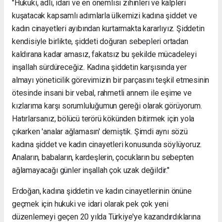
"Hukuki, adli, idari ve en önemlisi zihinleri ve kalpleri
kuşatacak kapsamlı adımlarla ülkemizi kadına şiddet ve
kadın cinayetleri ayıbından kurtarmakta kararlıyız. Şiddetin
kendisiyle birlikte, şiddeti doğuran sebepleri ortadan
kaldırana kadar amasız, fakatsız bu şekilde mücadeleyi
inşallah sürdüreceğiz. Kadına şiddetin karşısında yer
almayı yöneticilik görevimizin bir parçasını teşkil etmesinin
ötesinde insani bir vebal, rahmetli annem ile eşime ve
kızlarıma karşı sorumluluğumun gereği olarak görüyorum.
Hatırlarsanız, bölücü terörü kökünden bitirmek için yola
çıkarken 'analar ağlamasın' demiştik. Şimdi aynı sözü
kadına şiddet ve kadın cinayetleri konusunda söylüyoruz.
Anaların, babaların, kardeşlerin, çocukların bu sebepten
ağlamayacağı günler inşallah çok uzak değildir."
Erdoğan, kadına şiddetin ve kadın cinayetlerinin önüne
geçmek için hukuki ve idari olarak pek çok yeni
düzenlemeyi geçen 20 yılda Türkiye'ye kazandırdıklarına