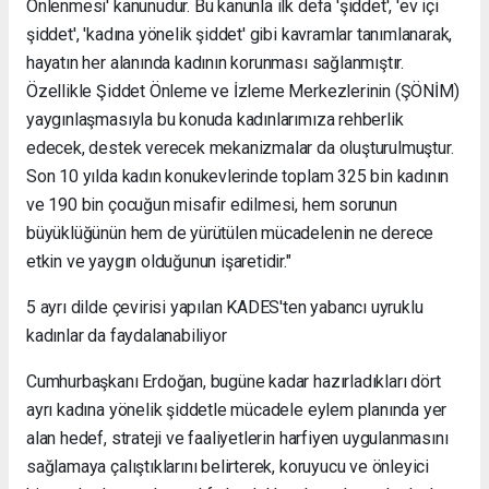
Önlenmesi' kanunudur. Bu kanunla ilk defa 'şiddet', 'ev içi
şiddet', 'kadına yönelik şiddet' gibi kavramlar tanımlanarak,
hayatın her alanında kadının korunması sağlanmıştır.
Özellikle Şiddet Önleme ve İzleme Merkezlerinin (ŞÖNİM)
yaygınlaşmasıyla bu konuda kadınlarımıza rehberlik
edecek, destek verecek mekanizmalar da oluşturulmuştur.
Son 10 yılda kadın konukevlerinde toplam 325 bin kadının
ve 190 bin çocuğun misafir edilmesi, hem sorunun
büyüklüğünün hem de yürütülen mücadelenin ne derece
etkin ve yaygın olduğunun işaretidir."
5 ayrı dilde çevirisi yapılan KADES'ten yabancı uyruklu
kadınlar da faydalanabiliyor
Cumhurbaşkanı Erdoğan, bugüne kadar hazırladıkları dört
ayrı kadına yönelik şiddetle mücadele eylem planında yer
alan hedef, strateji ve faaliyetlerin harfiyen uygulanmasını
sağlamaya çalıştıklarını belirterek, koruyucu ve önleyici