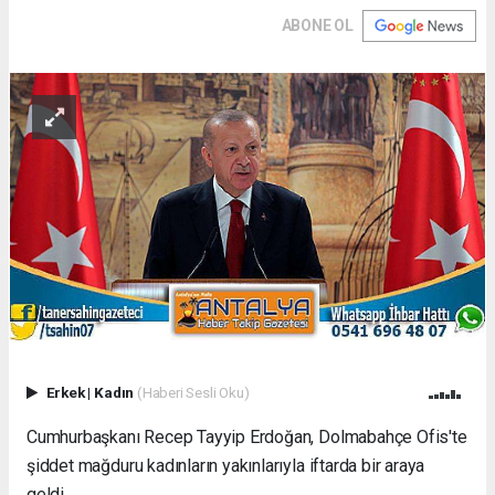
ABONE OL
Erkek
|
Kadın
(Haberi Sesli Oku)
Cumhurbaşkanı Recep Tayyip Erdoğan, Dolmabahçe Ofis'te
şiddet mağduru kadınların yakınlarıyla iftarda bir araya
geldi.