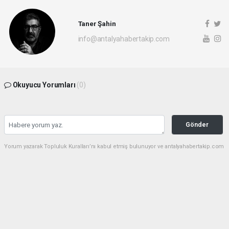
Taner Şahin
info@antalyahabertakip.com
Okuyucu Yorumları
(0)
Gönder
Yorum yazarak Topluluk Kuralları’nı kabul etmiş bulunuyor ve antalyahabertakip.com
sitesine yaptığınız yorumunuzla ilgili doğrudan veya dolaylı tüm sorumluluğu tek
başınıza üstleniyorsunuz. Yazılan tüm yorumlardan site yönetimi hiçbir şekilde
sorumlu tutulamaz.