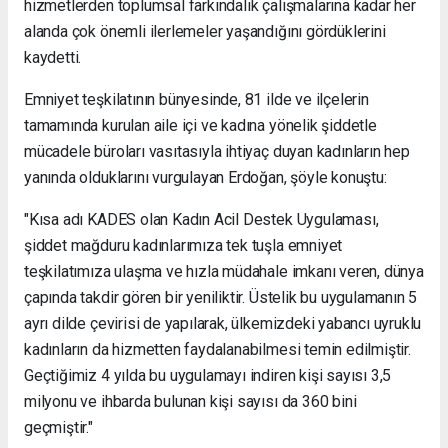
hizmetlerden toplumsal farkındalık çalışmalarına kadar her
alanda çok önemli ilerlemeler yaşandığını gördüklerini
kaydetti.
Emniyet teşkilatının bünyesinde, 81 ilde ve ilçelerin
tamamında kurulan aile içi ve kadına yönelik şiddetle
mücadele büroları vasıtasıyla ihtiyaç duyan kadınların hep
yanında olduklarını vurgulayan Erdoğan, şöyle konuştu:
"Kısa adı KADES olan Kadın Acil Destek Uygulaması,
şiddet mağduru kadınlarımıza tek tuşla emniyet
teşkilatımıza ulaşma ve hızla müdahale imkanı veren, dünya
çapında takdir gören bir yeniliktir. Üstelik bu uygulamanın 5
ayrı dilde çevirisi de yapılarak, ülkemizdeki yabancı uyruklu
kadınların da hizmetten faydalanabilmesi temin edilmiştir.
Geçtiğimiz 4 yılda bu uygulamayı indiren kişi sayısı 3,5
milyonu ve ihbarda bulunan kişi sayısı da 360 bini
geçmiştir."