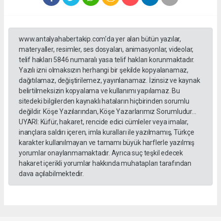
www.antalyahabertakip.com'da yer alan bütün yazılar,
materyaller, resimler, ses dosyaları, animasyonlar, videolar,
telif hakları 5846 numaralı yasa telif hakları korunmaktadır.
Yazılı izni olmaksızın herhangi bir şekilde kopyalanamaz,
dağıtılamaz, değiştirilemez, yayınlanamaz. İzinsiz ve kaynak
belirtilmeksizin kopyalama ve kullanımı yapılamaz. Bu
sitedeki bilgilerden kaynaklı hataların hiçbirinden sorumlu
değildir. Köşe Yazılarından, Köşe Yazarlarımız Sorumludur...
UYARI: Küfür, hakaret, rencide edici cümleler veya imalar,
inançlara saldırı içeren, imla kuralları ile yazılmamış, Türkçe
karakter kullanılmayan ve tamamı büyük harflerle yazılmış
yorumlar onaylanmamaktadır. Ayrıca suç teşkil edecek
hakaret içerikli yorumlar hakkında muhatapları tarafından
dava açılabilmektedir.