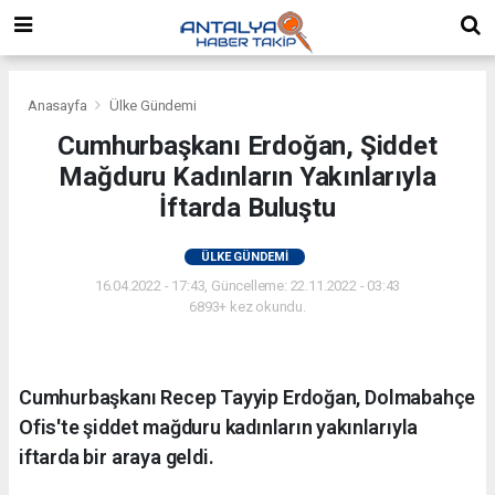
Anasayfa
Ülke Gündemi
Cumhurbaşkanı Erdoğan, Şiddet
Mağduru Kadınların Yakınlarıyla
İftarda Buluştu
ÜLKE GÜNDEMI
16.04.2022 - 17:43, Güncelleme: 22.11.2022 - 03:43
6893+ kez okundu.
Cumhurbaşkanı Recep Tayyip Erdoğan, Dolmabahçe
Ofis'te şiddet mağduru kadınların yakınlarıyla
iftarda bir araya geldi.