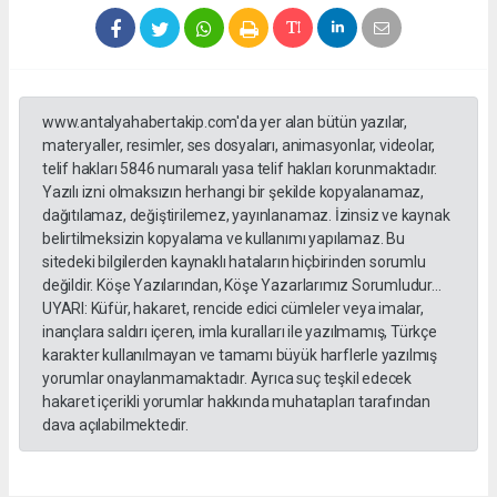
www.antalyahabertakip.com'da yer alan bütün yazılar,
materyaller, resimler, ses dosyaları, animasyonlar, videolar,
telif hakları 5846 numaralı yasa telif hakları korunmaktadır.
Yazılı izni olmaksızın herhangi bir şekilde kopyalanamaz,
dağıtılamaz, değiştirilemez, yayınlanamaz. İzinsiz ve kaynak
belirtilmeksizin kopyalama ve kullanımı yapılamaz. Bu
sitedeki bilgilerden kaynaklı hataların hiçbirinden sorumlu
değildir. Köşe Yazılarından, Köşe Yazarlarımız Sorumludur...
UYARI: Küfür, hakaret, rencide edici cümleler veya imalar,
inançlara saldırı içeren, imla kuralları ile yazılmamış, Türkçe
karakter kullanılmayan ve tamamı büyük harflerle yazılmış
yorumlar onaylanmamaktadır. Ayrıca suç teşkil edecek
hakaret içerikli yorumlar hakkında muhatapları tarafından
dava açılabilmektedir.