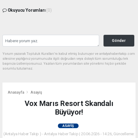
Okuyucu Yorumları
(0)
Gönder
Yorum yazarak Topluluk Kuralları’nı kabul etmiş bulunuyor ve antalyahabertakip.com
sitesine yaptığınız yorumunuzla ilgili doğrudan veya dolaylı tüm sorumluluğu tek
başınıza üstleniyorsunuz. Yazılan tüm yorumlardan site yönetimi hiçbir şekilde
sorumlu tutulamaz.
Anasayfa
Asayiş
Vox Marıs Resort Skandalı
Büyüyor!
ASAYIŞ
(Antalya Haber Takip ) - Antalya Haber Takip | 20.06.2026 - 14:26, Güncelleme: