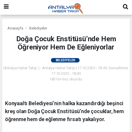
Anasayfa
Belediyeler
Doğa Çocuk Enstitüsü’nde Hem
Öğreniyor Hem De Eğleniyorlar
BELEDIYELER
(Antalya Haber Takip ) - Antalya Haber Takip | 17.10.2025 - 18:49, Güncelleme:
17.10.2025 - 18:49
18316+ kez okundu.
Konyaaltı Belediyesi’nin halka kazandırdığı beşinci
kreş olan Doğa Çocuk Enstitüsü’nde çocuklar, hem
öğrenme hem de eğlenme fırsatı yakalıyor.