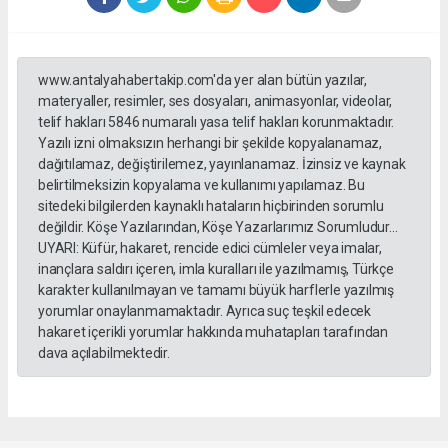
www.antalyahabertakip.com'da yer alan bütün yazılar,
materyaller, resimler, ses dosyaları, animasyonlar, videolar,
telif hakları 5846 numaralı yasa telif hakları korunmaktadır.
Yazılı izni olmaksızın herhangi bir şekilde kopyalanamaz,
dağıtılamaz, değiştirilemez, yayınlanamaz. İzinsiz ve kaynak
belirtilmeksizin kopyalama ve kullanımı yapılamaz. Bu
sitedeki bilgilerden kaynaklı hataların hiçbirinden sorumlu
değildir. Köşe Yazılarından, Köşe Yazarlarımız Sorumludur...
UYARI: Küfür, hakaret, rencide edici cümleler veya imalar,
inançlara saldırı içeren, imla kuralları ile yazılmamış, Türkçe
karakter kullanılmayan ve tamamı büyük harflerle yazılmış
yorumlar onaylanmamaktadır. Ayrıca suç teşkil edecek
hakaret içerikli yorumlar hakkında muhatapları tarafından
dava açılabilmektedir.