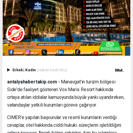
Erkek
|
Kadın
(Haberi Sesli Oku)
antalyahabertakip.com -
Manavgat'ın turizm bölgesi
Side'de faaliyet gösteren Vox Maris Resort hakkında
ortaya atılan iddialar kamuoyunda büyük yankı uyandırırken,
vatandaşlar yetkili kurumları göreve çağırıyor.
CİMER'e yapılan başvurular ve resmî kurumların verdiği
cevaplar, otel hakkında ciddi hukuki süreçlerin işletildiğini
ortaya koyuyor. Ancak bölge sakinleri, tüm bu işlemlere