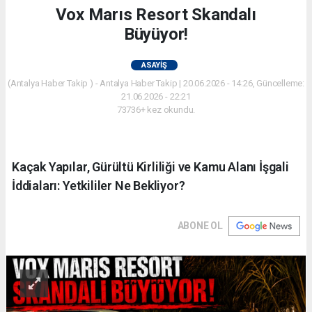
Vox Marıs Resort Skandalı
Büyüyor!
ASAYIŞ
(Antalya Haber Takip ) - Antalya Haber Takip | 20.06.2026 - 14:26, Güncelleme:
21.06.2026 - 22:21
73736+ kez okundu.
Kaçak Yapılar, Gürültü Kirliliği ve Kamu Alanı İşgali
İddiaları: Yetkililer Ne Bekliyor?
ABONE OL