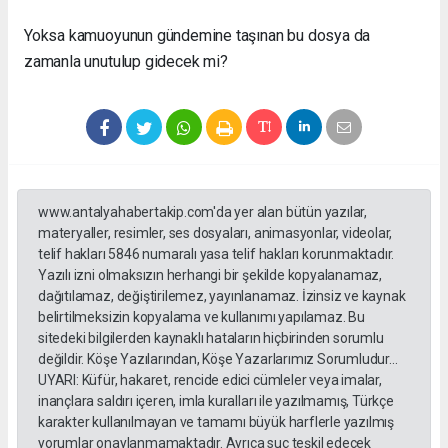
Yoksa kamuoyunun gündemine taşınan bu dosya da
zamanla unutulup gidecek mi?
www.antalyahabertakip.com'da yer alan bütün yazılar,
materyaller, resimler, ses dosyaları, animasyonlar, videolar,
telif hakları 5846 numaralı yasa telif hakları korunmaktadır.
Yazılı izni olmaksızın herhangi bir şekilde kopyalanamaz,
dağıtılamaz, değiştirilemez, yayınlanamaz. İzinsiz ve kaynak
belirtilmeksizin kopyalama ve kullanımı yapılamaz. Bu
sitedeki bilgilerden kaynaklı hataların hiçbirinden sorumlu
değildir. Köşe Yazılarından, Köşe Yazarlarımız Sorumludur...
UYARI: Küfür, hakaret, rencide edici cümleler veya imalar,
inançlara saldırı içeren, imla kuralları ile yazılmamış, Türkçe
karakter kullanılmayan ve tamamı büyük harflerle yazılmış
yorumlar onaylanmamaktadır. Ayrıca suç teşkil edecek