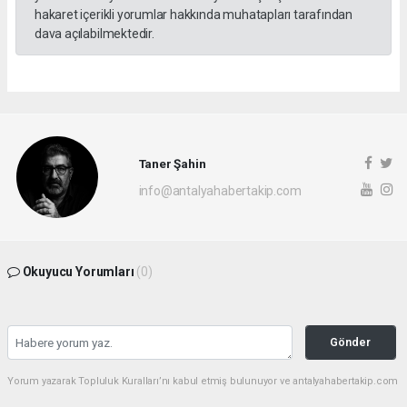
hakaret içerikli yorumlar hakkında muhatapları tarafından
dava açılabilmektedir.
Taner Şahin
info@antalyahabertakip.com
Okuyucu Yorumları
(0)
Gönder
Yorum yazarak Topluluk Kuralları’nı kabul etmiş bulunuyor ve antalyahabertakip.com
sitesine yaptığınız yorumunuzla ilgili doğrudan veya dolaylı tüm sorumluluğu tek