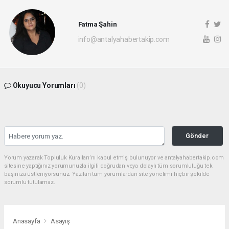
Fatma Şahin
info@antalyahabertakip.com
Okuyucu Yorumları
(0)
Gönder
Yorum yazarak Topluluk Kuralları’nı kabul etmiş bulunuyor ve antalyahabertakip.com
sitesine yaptığınız yorumunuzla ilgili doğrudan veya dolaylı tüm sorumluluğu tek
başınıza üstleniyorsunuz. Yazılan tüm yorumlardan site yönetimi hiçbir şekilde
sorumlu tutulamaz.
Anasayfa
Asayiş