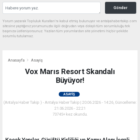
Gönder
Yorum yazarak Topluluk Kuralları’nı kabul etmiş bulunuyor ve antalyahabertakip.com
sitesine yaptığınız yorumunuzla ilgili doğrudan veya dolaylı tüm sorumluluğu tek
başınıza üstleniyorsunuz. Yazılan tüm yorumlardan site yönetimi hiçbir şekilde
sorumlu tutulamaz.
Anasayfa
Asayiş
Vox Marıs Resort Skandalı
Büyüyor!
ASAYIŞ
(Antalya Haber Takip ) - Antalya Haber Takip | 20.06.2026 - 14:26, Güncelleme:
21.06.2026 - 22:21
73745+ kez okundu.
Kaçak Yapılar, Gürültü Kirliliği ve Kamu Alanı İşgali