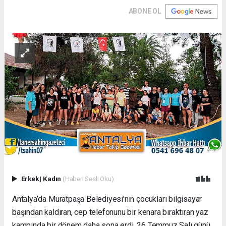
ABONE OL
Erkek
|
Kadın
(Haberi Sesli Oku)
Antalya’da Muratpaşa Belediyesi’nin çocukları bilgisayar
başından kaldıran, cep telefonunu bir kenara bıraktıran yaz
kampında bir dönem daha sona erdi. 26 Temmuz Salı günü