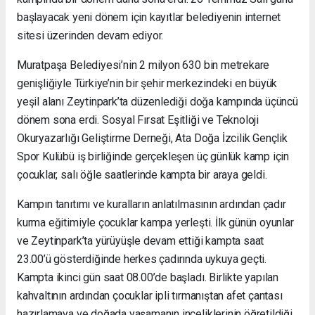
başlayacak yeni dönem için kayıtlar belediyenin internet
sitesi üzerinden devam ediyor.
Muratpaşa Belediyesi’nin 2 milyon 630 bin metrekare
genişliğiyle Türkiye’nin bir şehir merkezindeki en büyük
yeşil alanı Zeytinpark’ta düzenlediği doğa kampında üçüncü
dönem sona erdi. Sosyal Fırsat Eşitliği ve Teknoloji
Okuryazarlığı Geliştirme Derneği, Ata Doğa İzcilik Gençlik
Spor Kulübü iş birliğinde gerçekleşen üç günlük kamp için
çocuklar, salı öğle saatlerinde kampta bir araya geldi.
Kampın tanıtımı ve kuralların anlatılmasının ardından çadır
kurma eğitimiyle çocuklar kampa yerleşti. İlk günün oyunlar
ve Zeytinpark’ta yürüyüşle devam ettiği kampta saat
23.00’ü gösterdiğinde herkes çadırında uykuya geçti.
Kampta ikinci gün saat 08.00’de başladı. Birlikte yapılan
kahvaltının ardından çocuklar ipli tırmanıştan afet çantası
hazırlamaya ve doğada yaşamanın inceliklerinin öğretildiği