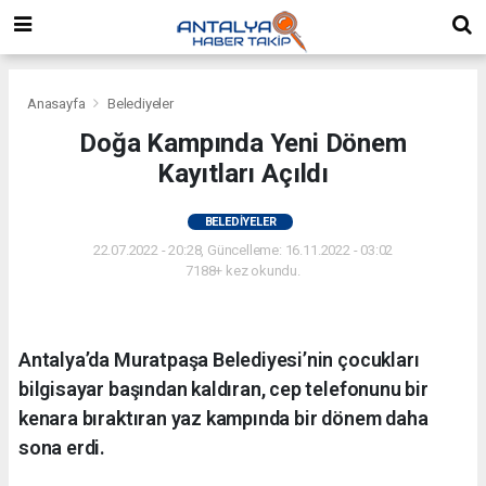
Anasayfa
Belediyeler
Doğa Kampında Yeni Dönem
Kayıtları Açıldı
BELEDIYELER
22.07.2022 - 20:28, Güncelleme: 16.11.2022 - 03:02
7188+ kez okundu.
Antalya’da Muratpaşa Belediyesi’nin çocukları
bilgisayar başından kaldıran, cep telefonunu bir
kenara bıraktıran yaz kampında bir dönem daha
sona erdi.