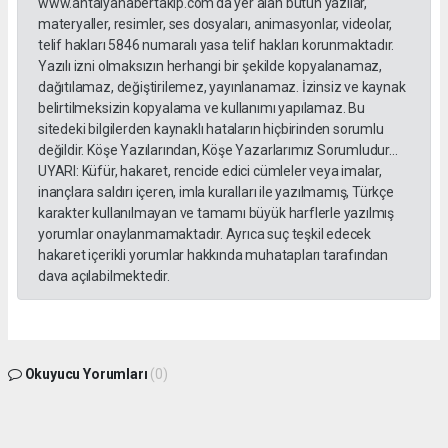
www.antalyahabertakip.com'da yer alan bütün yazılar,
materyaller, resimler, ses dosyaları, animasyonlar, videolar,
telif hakları 5846 numaralı yasa telif hakları korunmaktadır.
Yazılı izni olmaksızın herhangi bir şekilde kopyalanamaz,
dağıtılamaz, değiştirilemez, yayınlanamaz. İzinsiz ve kaynak
belirtilmeksizin kopyalama ve kullanımı yapılamaz. Bu
sitedeki bilgilerden kaynaklı hataların hiçbirinden sorumlu
değildir. Köşe Yazılarından, Köşe Yazarlarımız Sorumludur...
UYARI: Küfür, hakaret, rencide edici cümleler veya imalar,
inançlara saldırı içeren, imla kuralları ile yazılmamış, Türkçe
karakter kullanılmayan ve tamamı büyük harflerle yazılmış
yorumlar onaylanmamaktadır. Ayrıca suç teşkil edecek
hakaret içerikli yorumlar hakkında muhatapları tarafından
dava açılabilmektedir.
Okuyucu Yorumları
(0)