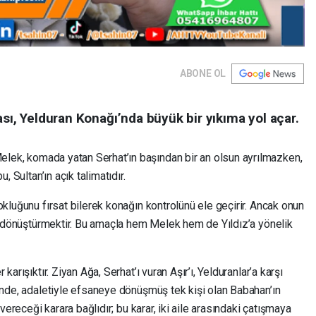
ABONE OL
ası, Yelduran Konağı’nda büyük bir yıkıma yol açar.
lek, komada yatan Serhat’ın başından bir an olsun ayrılmazken,
, Sultan’ın açık talimatıdır.
okluğunu fırsat bilerek konağın kontrolünü ele geçirir. Ancak onun
ce dönüştürmektir. Bu amaçla hem Melek hem de Yıldız’a yönelik
arışıktır. Ziyan Ağa, Serhat’ı vuran Aşır’ı, Yelduranlar’a karşı
tünde, adaletiyle efsaneye dönüşmüş tek kişi olan Babahan’ın
 vereceği karara bağlıdır; bu karar, iki aile arasındaki çatışmaya