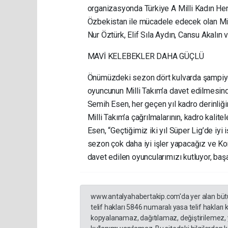
organizasyonda Türkiye A Milli Kadın He
Özbekistan ile mücadele edecek olan Mil
Nur Öztürk, Elif Sıla Aydın, Cansu Akalın
MAVİ KELEBEKLER DAHA GÜÇLÜ
Önümüzdeki sezon dört kulvarda şampiyon
oyuncunun Milli Takım’a davet edilmesin
Semih Esen, her geçen yıl kadro derinliğini
Milli Takım’a çağrılmalarının, kadro kalit
Esen, “Geçtiğimiz iki yıl Süper Lig’de iyi 
sezon çok daha iyi işler yapacağız ve Kon
davet edilen oyuncularımızı kutluyor, başar
www.antalyahabertakip.com'da yer alan bütün 
telif hakları 5846 numaralı yasa telif hakları
kopyalanamaz, dağıtılamaz, değiştirilemez, 