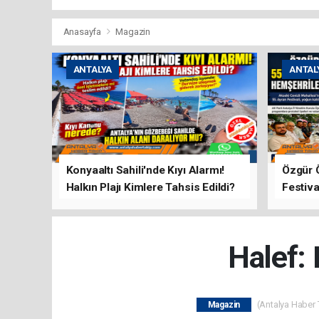
Anasayfa
Magazin
ANTALYA
ANTAL
Konyaaltı Sahili'nde Kıyı Alarmı!
Özgür 
Halkın Plajı Kimlere Tahsis Edildi?
Festiva
Buluşt
Halef: 
(Antalya Haber T
Magazin