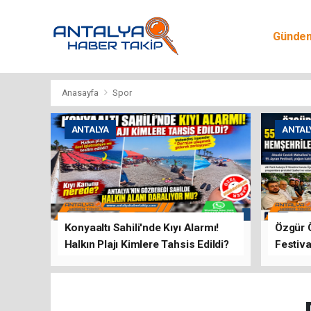
Günde
Egitim
Anasayfa
Spor
ANTALYA
ANTAL
Konyaaltı Sahili'nde Kıyı Alarmı!
Özgür 
Halkın Plajı Kimlere Tahsis Edildi?
Festiva
Buluşt