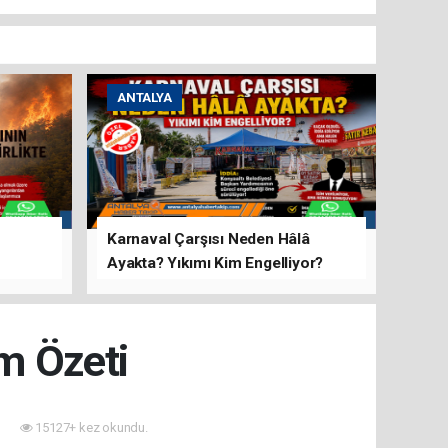
ANTALYA
Karnaval Çarşısı Neden Hâlâ
Ayakta? Yıkımı Kim Engelliyor?
rını Hep
üm Özeti
15127+ kez okundu.