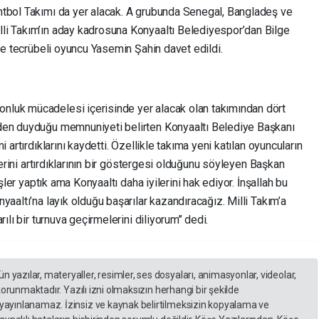
ntbol Takımı da yer alacak. A grubunda Senegal, Bangladeş ve
li Takım’ın aday kadrosuna Konyaaltı Belediyespor’dan Bilge
 ve tecrübeli oyuncu Yasemin Şahin davet edildi.
luk mücadelesi içerisinde yer alacak olan takımından dört
den duyduğu memnuniyeti belirten Konyaaltı Belediye Başkanı
 artırdıklarını kaydetti. Özellikle takıma yeni katılan oyuncuların
elerini artırdıklarının bir göstergesi olduğunu söyleyen Başkan
işler yaptık ama Konyaaltı daha iyilerini hak ediyor. İnşallah bu
yaaltı’na layık olduğu başarılar kazandıracağız. Milli Takım’a
ılı bir turnuva geçirmelerini diliyorum’’ dedi.
yazılar, materyaller, resimler, ses dosyaları, animasyonlar, videolar,
 korunmaktadır. Yazılı izni olmaksızın herhangi bir şekilde
yayınlanamaz. İzinsiz ve kaynak belirtilmeksizin kopyalama ve