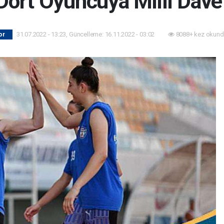
Dört Oyuncuya Milli Dave
31.07.2022 - 13:23, Güncelleme: 16.11.2022 - 03:02
8088+ kez okund
or