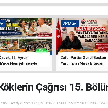
YA
ANTALYA
Özbek, 55. Ayran
Zafer Partisi Genel Başkan
li'nde Hemşehrileriyle
Yardımcısı Musa Ertuğan:
u
"Antalya'da Yangının Yarala
Birlikte Saracağız"
Köklerin Çağrısı 15. Böl
akip ) - Antalya Haber Takip | 09.01.2026 - 17:48, Güncelleme: 09.01.2026 - 17:48