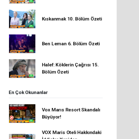
Kıskanmak 10. Bölüm Özeti
Ben Leman 6. Bölüm Özeti
Halef: Köklerin Çağrısı 15.
Bölüm Özeti
En Çok Okunanlar
Vox Marıs Resort Skandalı
Büyüyor!
VOX Maris Oteli Hakkındaki