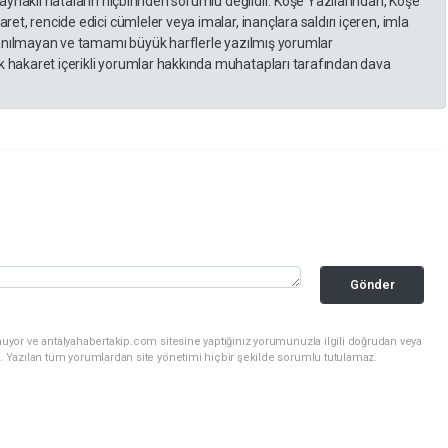
kaynaklı hataların hiçbirinden sorumlu değildir. Köşe Yazılarından, Köşe
et, rencide edici cümleler veya imalar, inançlara saldırı içeren, imla
llanılmayan ve tamamı büyük harflerle yazılmış yorumlar
 hakaret içerikli yorumlar hakkında muhatapları tarafından dava
Gönder
uyor ve antalyahabertakip.com sitesine yaptığınız yorumunuzla ilgili doğrudan veya
. Yazılan tüm yorumlardan site yönetimi hiçbir şekilde sorumlu tutulamaz.