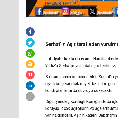
Serhat’ın Aşır tarafından vurulm
antalyahabertakip.com -
Hamile olan Me
Yıldız’a Serhat’ın yüzü dahi gösterilmez; bu
Bu karmaşanın ortasında Akif, Serhat’ın y
niyeti bu geçici hâkimiyeti kalıcı bir gü
kendi planlarını da devreye sokacaktır.
Diğer yandan, Kordağlı Konağı’nda da işler k
koruyabilecek aşiretlerin ve ağaların üs
yanına gönderir. Aşır’ın kaderi, Babahan’ın