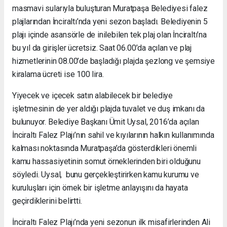
masmavi sularıyla buluşturan Muratpaşa Belediyesi falez
plajlarından İnciraltı’nda yeni sezon başladı. Belediyenin 5
plajı içinde asansörle de inilebilen tek plaj olan İnciraltı’na
bu yıl da girişler ücretsiz. Saat 06.00’da açılan ve plaj
hizmetlerinin 08.00’de başladığı plajda şezlong ve şemsiye
kiralama ücreti ise 100 lira.
Yiyecek ve içecek satın alabilecek bir belediye
işletmesinin de yer aldığı plajda tuvalet ve duş imkanı da
bulunuyor. Belediye Başkanı Ümit Uysal, 2016’da açılan
İnciraltı Falez Plajı’nın sahil ve kıyılarının halkın kullanımında
kalması noktasında Muratpaşa’da gösterdikleri önemli
kamu hassasiyetinin somut örneklerinden biri olduğunu
söyledi. Uysal, bunu gerçekleştirirken kamu kurumu ve
kuruluşları için örnek bir işletme anlayışını da hayata
geçirdiklerini belirtti.
İnciraltı Falez Plajı’nda yeni sezonun ilk misafirlerinden Ali