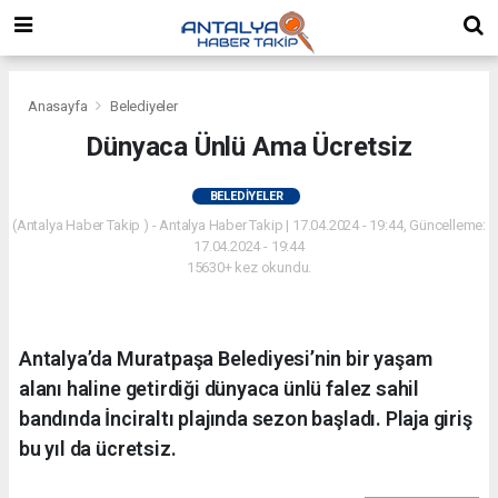
Anasayfa
Belediyeler
Dünyaca Ünlü Ama Ücretsiz
BELEDIYELER
(Antalya Haber Takip ) - Antalya Haber Takip | 17.04.2024 - 19:44, Güncelleme:
17.04.2024 - 19:44
15630+ kez okundu.
Antalya’da Muratpaşa Belediyesi’nin bir yaşam
alanı haline getirdiği dünyaca ünlü falez sahil
bandında İnciraltı plajında sezon başladı. Plaja giriş
bu yıl da ücretsiz.