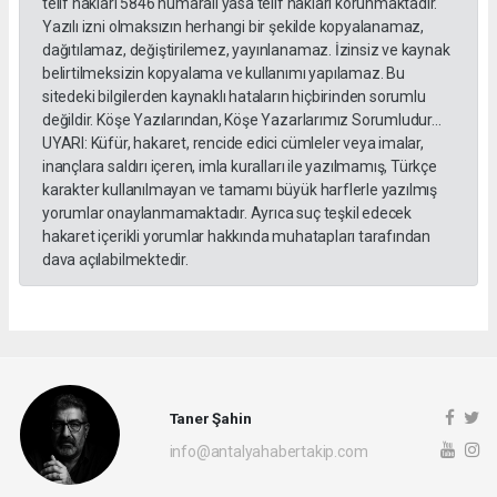
telif hakları 5846 numaralı yasa telif hakları korunmaktadır.
Yazılı izni olmaksızın herhangi bir şekilde kopyalanamaz,
dağıtılamaz, değiştirilemez, yayınlanamaz. İzinsiz ve kaynak
belirtilmeksizin kopyalama ve kullanımı yapılamaz. Bu
sitedeki bilgilerden kaynaklı hataların hiçbirinden sorumlu
değildir. Köşe Yazılarından, Köşe Yazarlarımız Sorumludur...
UYARI: Küfür, hakaret, rencide edici cümleler veya imalar,
inançlara saldırı içeren, imla kuralları ile yazılmamış, Türkçe
karakter kullanılmayan ve tamamı büyük harflerle yazılmış
yorumlar onaylanmamaktadır. Ayrıca suç teşkil edecek
hakaret içerikli yorumlar hakkında muhatapları tarafından
dava açılabilmektedir.
Taner Şahin
info@antalyahabertakip.com