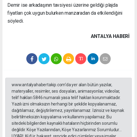
Demir ise arkadaşının tavsiyesi üzerine geldiği plajda
fiyatları çok uygun bulurken manzaradan da etkilendiğini
söyledi.
ANTALYA HABERİ
www.antalyahabertakip.com'da yer alan bütün yazılar,
materyaller, resimler, ses dosyaları, animasyonlar, videolar,
telif hakları 5846 numaralı yasa telif hakları korunmaktadır.
Yazılı izni olmaksızın herhangi bir şekilde kopyalanamaz,
dağıtılamaz, değiştirilemez, yayınlanamaz. İzinsiz ve kaynak
belirtilmeksizin kopyalama ve kullanımı yapılamaz. Bu
sitedeki bilgilerden kaynaklı hataların hiçbirinden sorumlu
değildir. Köşe Yazılarından, Köşe Yazarlarımız Sorumludur...
UYARI: Küfür, hakaret, rencide edici cümleler veya imalar,