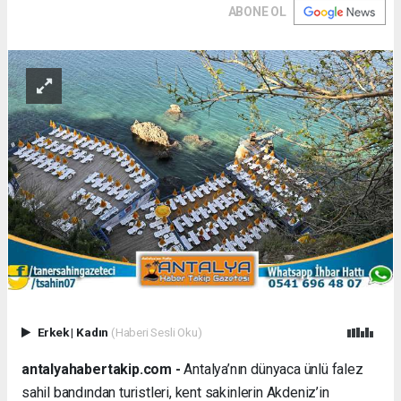
ABONE OL
Erkek
|
Kadın
(Haberi Sesli Oku)
antalyahabertakip.com -
Antalya’nın dünyaca ünlü falez
sahil bandından turistleri, kent sakinlerin Akdeniz’in