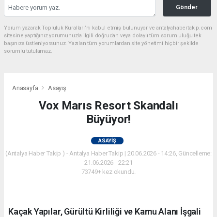
Gönder
Yorum yazarak Topluluk Kuralları’nı kabul etmiş bulunuyor ve antalyahabertakip.com
sitesine yaptığınız yorumunuzla ilgili doğrudan veya dolaylı tüm sorumluluğu tek
başınıza üstleniyorsunuz. Yazılan tüm yorumlardan site yönetimi hiçbir şekilde
sorumlu tutulamaz.
Anasayfa
Asayiş
Vox Marıs Resort Skandalı
Büyüyor!
ASAYIŞ
(Antalya Haber Takip ) - Antalya Haber Takip | 20.06.2026 - 14:26, Güncelleme:
21.06.2026 - 22:21
73749+ kez okundu.
Kaçak Yapılar, Gürültü Kirliliği ve Kamu Alanı İşgali