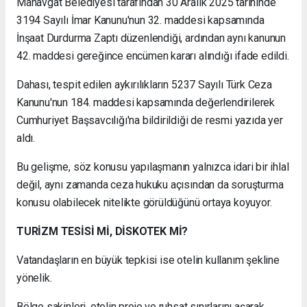
Manavgat Belediyesi tarafından 30 Aralık 2025 tarihinde
3194 Sayılı İmar Kanunu'nun 32. maddesi kapsamında
İnşaat Durdurma Zaptı düzenlendiği, ardından aynı kanunun
42. maddesi gereğince encümen kararı alındığı ifade edildi.
Dahası, tespit edilen aykırılıkların 5237 Sayılı Türk Ceza
Kanunu'nun 184. maddesi kapsamında değerlendirilerek
Cumhuriyet Başsavcılığı'na bildirildiği de resmi yazıda yer
aldı.
Bu gelişme, söz konusu yapılaşmanın yalnızca idari bir ihlal
değil, aynı zamanda ceza hukuku açısından da soruşturma
konusu olabilecek nitelikte görüldüğünü ortaya koyuyor.
TURİZM TESİSİ Mİ, DİSKOTEK Mİ?
Vatandaşların en büyük tepkisi ise otelin kullanım şekline
yönelik.
Bölge sakinleri, otelin proje ve ruhsat sınırlarını aşarak