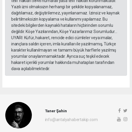
telif hakları 5846 numaralı yasa telif hakları korunmaktadır.
Yazılı izni olmaksızın herhangi bir şekilde kopyalanamaz,
dağıtılamaz, değiştirilemez, yayınlanamaz. İzinsiz ve kaynak
belirtilmeksizin kopyalama ve kullanımı yapılamaz. Bu
sitedeki bilgilerden kaynaklı hataların hiçbirinden sorumlu
değildir. Köşe Yazılarından, Köşe Yazarlarımız Sorumludur...
UYARI: Küfür, hakaret, rencide edici cümleler veya imalar,
inançlara saldırı içeren, imla kuralları ile yazılmamış, Türkçe
karakter kullanılmayan ve tamamı büyük harflerle yazılmış
yorumlar onaylanmamaktadır. Ayrıca suç teşkil edecek
hakaret içerikli yorumlar hakkında muhatapları tarafından
dava açılabilmektedir.
Taner Şahin
info@antalyahabertakip.com