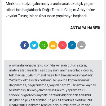
Miniklere atölye çalışmasıyla aşılanacak ekolojik yaşam
bilinci için başlatılacak Doğa Temelli Gelişim Atölyesi’ne
kayıtlar Turunç Masa üzerinden yapılmaya başlandı.
ANTALYA HABERİ
www.antalyahabertakip.com'da yer alan bütün yazılar,
materyaller, resimler, ses dosyaları, animasyonlar, videolar,
telif hakları 5846 numaralı yasa telif hakları korunmaktadır.
Yazılı izni olmaksızın herhangi bir şekilde kopyalanamaz,
dağıtılamaz, değiştirilemez, yayınlanamaz. İzinsiz ve kaynak
belirtilmeksizin kopyalama ve kullanımı yapılamaz. Bu
sitedeki bilgilerden kaynaklı hataların hiçbirinden sorumlu
değildir. Köşe Yazılarından, Köşe Yazarlarımız Sorumludur...
UYARI: Küfür, hakaret, rencide edici cümleler veya imalar,