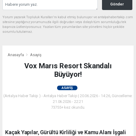
Gönder
Yorum yazarak Topluluk Kuralları’nı kabul etmiş bulunuyor ve antalyahabertakip.com
sitesine yaptığınız yorumunuzla ilgili doğrudan veya dolaylı tüm sorumluluğu tek
başınıza üstleniyorsunuz. Yazılan tüm yorumlardan site yönetimi hiçbir şekilde
sorumlu tutulamaz.
Anasayfa
Asayiş
Vox Marıs Resort Skandalı
Büyüyor!
ASAYIŞ
(Antalya Haber Takip ) - Antalya Haber Takip | 20.06.2026 - 14:26, Güncelleme:
21.06.2026 - 22:21
73755+ kez okundu.
Kaçak Yapılar, Gürültü Kirliliği ve Kamu Alanı İşgali