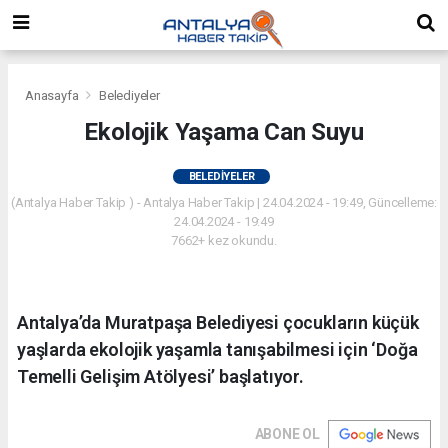
Anasayfa
Belediyeler
Ekolojik Yaşama Can Suyu
BELEDIYELER
(Antalya Haber Takip ) - Antalya Haber Takip | 24.04.2024 - 19:49, Güncelleme:
24.04.2024 - 19:49
7662+ kez okundu.
Antalya’da Muratpaşa Belediyesi çocukların küçük
yaşlarda ekolojik yaşamla tanışabilmesi için ‘Doğa
Temelli Gelişim Atölyesi’ başlatıyor.
ABONE OL