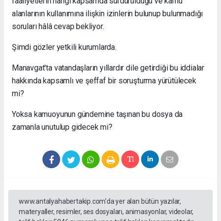
faaliyetlerin hangi kapsamda sürdürüldüğü ve kamu
alanlarının kullanımına ilişkin izinlerin bulunup bulunmadığı
soruları hâlâ cevap bekliyor.
Şimdi gözler yetkili kurumlarda.
Manavgat'ta vatandaşların yıllardır dile getirdiği bu iddialar
hakkında kapsamlı ve şeffaf bir soruşturma yürütülecek
mi?
Yoksa kamuoyunun gündemine taşınan bu dosya da
zamanla unutulup gidecek mi?
www.antalyahabertakip.com'da yer alan bütün yazılar,
materyaller, resimler, ses dosyaları, animasyonlar, videolar,