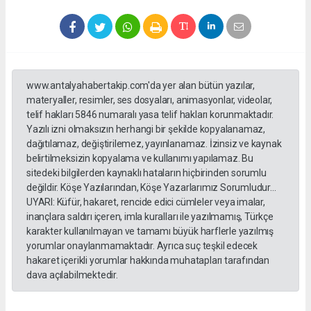
www.antalyahabertakip.com'da yer alan bütün yazılar,
materyaller, resimler, ses dosyaları, animasyonlar, videolar,
telif hakları 5846 numaralı yasa telif hakları korunmaktadır.
Yazılı izni olmaksızın herhangi bir şekilde kopyalanamaz,
dağıtılamaz, değiştirilemez, yayınlanamaz. İzinsiz ve kaynak
belirtilmeksizin kopyalama ve kullanımı yapılamaz. Bu
sitedeki bilgilerden kaynaklı hataların hiçbirinden sorumlu
değildir. Köşe Yazılarından, Köşe Yazarlarımız Sorumludur...
UYARI: Küfür, hakaret, rencide edici cümleler veya imalar,
inançlara saldırı içeren, imla kuralları ile yazılmamış, Türkçe
karakter kullanılmayan ve tamamı büyük harflerle yazılmış
yorumlar onaylanmamaktadır. Ayrıca suç teşkil edecek
hakaret içerikli yorumlar hakkında muhatapları tarafından
dava açılabilmektedir.