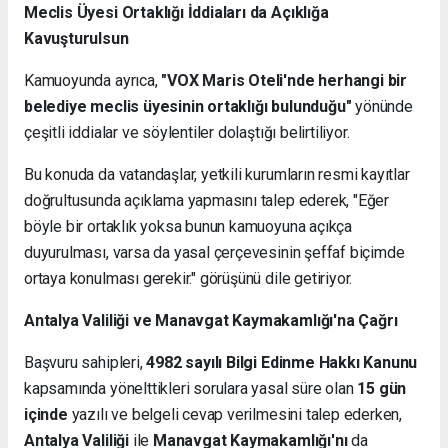
Meclis Üyesi Ortaklığı İddiaları da Açıklığa
Kavuşturulsun
Kamuoyunda ayrıca,
"VOX Maris Oteli'nde herhangi bir
belediye meclis üyesinin ortaklığı bulunduğu"
yönünde
çeşitli iddialar ve söylentiler dolaştığı belirtiliyor.
Bu konuda da vatandaşlar, yetkili kurumların resmi kayıtlar
doğrultusunda açıklama yapmasını talep ederek, "Eğer
böyle bir ortaklık yoksa bunun kamuoyuna açıkça
duyurulması, varsa da yasal çerçevesinin şeffaf biçimde
ortaya konulması gerekir." görüşünü dile getiriyor.
Antalya Valiliği ve Manavgat Kaymakamlığı'na Çağrı
Başvuru sahipleri,
4982 sayılı Bilgi Edinme Hakkı Kanunu
kapsamında yönelttikleri sorulara yasal süre olan
15 gün
içinde
yazılı ve belgeli cevap verilmesini talep ederken,
Antalya Valiliği
ile
Manavgat Kaymakamlığı'nı
da