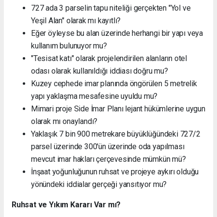
727 ada 3 parselin tapu niteliği gerçekten "Yol ve
Yeşil Alan" olarak mı kayıtlı?
Eğer öyleyse bu alan üzerinde herhangi bir yapı veya
kullanım bulunuyor mu?
"Tesisat katı" olarak projelendirilen alanların otel
odası olarak kullanıldığı iddiası doğru mu?
Kuzey cephede imar planında öngörülen 5 metrelik
yapı yaklaşma mesafesine uyuldu mu?
Mimari proje Side İmar Planı lejant hükümlerine uygun
olarak mı onaylandı?
Yaklaşık 7 bin 900 metrekare büyüklüğündeki 727/2
parsel üzerinde 300'ün üzerinde oda yapılması
mevcut imar hakları çerçevesinde mümkün mü?
İnşaat yoğunluğunun ruhsat ve projeye aykırı olduğu
yönündeki iddialar gerçeği yansıtıyor mu?
Ruhsat ve Yıkım Kararı Var mı?