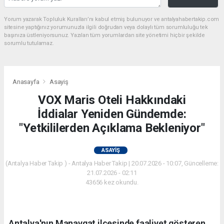
Yorum yazarak Topluluk Kuralları’nı kabul etmiş bulunuyor ve antalyahabertakip.com
sitesine yaptığınız yorumunuzla ilgili doğrudan veya dolaylı tüm sorumluluğu tek
başınıza üstleniyorsunuz. Yazılan tüm yorumlardan site yönetimi hiçbir şekilde
sorumlu tutulamaz.
Anasayfa
Asayiş
VOX Maris Oteli Hakkındaki
İddialar Yeniden Gündemde:
"Yetkililerden Açıklama Bekleniyor"
ASAYIŞ
(Antalya Haber Takip ) - Antalya Haber Takip | 20.07.2026 - 10:07, Güncelleme:
21.07.2026 - 02:11
43656 kez okundu.
Antalya'nın Manavgat ilçesinde faaliyet gösteren