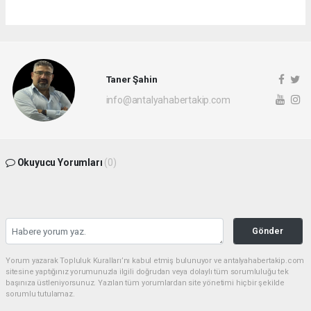
Taner Şahin
info@antalyahabertakip.com
Okuyucu Yorumları
(0)
Gönder
Yorum yazarak Topluluk Kuralları’nı kabul etmiş bulunuyor ve antalyahabertakip.com
sitesine yaptığınız yorumunuzla ilgili doğrudan veya dolaylı tüm sorumluluğu tek
başınıza üstleniyorsunuz. Yazılan tüm yorumlardan site yönetimi hiçbir şekilde
sorumlu tutulamaz.