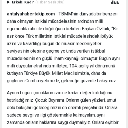
Erkek
|
Kadın
(Haberi Sesli Oku)
antalyahabertakip.com -
TBMM'nin dünyada bir benzeri
daha olmayan istiklal mücadelesinin ardından milli
egemenlik ruhu ile doğduğunu belirten Başkan Öztürk, “Bir
asır önce Türk milletinin istiklal mücadelesindeki büyük
azim ve kararlılığı, bugün de muasır medeniyetler
seviyesinin ötesine geçme yolunda verilen istikbal
mücadelesinin en güçlü ilham kaynağı olmuştur. Bugün aynı
milli duygular etrafında milletçe, 104. açılış yıl dönümünü
kutlayan Türkiye Büyük Millet Meclisimizle, daha da
güçlenen Cumhuriyetimizle, geleceğe güvenle bakıyoruz.
Ayrıca bugün, çocuklarımızın ne kadar değerli olduğunu
hatırladığımız Çocuk Bayramı. Onların gülen yüzleri, umut
dolu bakışları geleceğimizin en önemli parçalarıdır. Onlara
sadece sevgi ve ilgi göstermekle kalmayalım, aynı
zamanda onların haklarına saygı duymalıyız. Onlara eşit bir