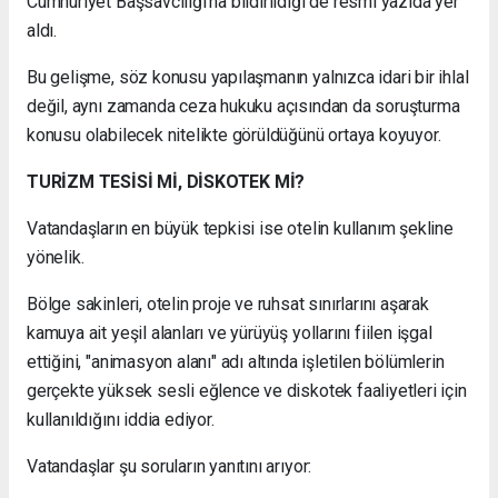
Cumhuriyet Başsavcılığı'na bildirildiği de resmi yazıda yer
aldı.
Bu gelişme, söz konusu yapılaşmanın yalnızca idari bir ihlal
değil, aynı zamanda ceza hukuku açısından da soruşturma
konusu olabilecek nitelikte görüldüğünü ortaya koyuyor.
TURİZM TESİSİ Mİ, DİSKOTEK Mİ?
Vatandaşların en büyük tepkisi ise otelin kullanım şekline
yönelik.
Bölge sakinleri, otelin proje ve ruhsat sınırlarını aşarak
kamuya ait yeşil alanları ve yürüyüş yollarını fiilen işgal
ettiğini, "animasyon alanı" adı altında işletilen bölümlerin
gerçekte yüksek sesli eğlence ve diskotek faaliyetleri için
kullanıldığını iddia ediyor.
Vatandaşlar şu soruların yanıtını arıyor: