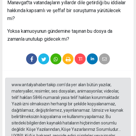
Manavgat'ta vatandaşların yıllardır dile getirdiği bu iddialar
hakkında kapsamlı ve şeffaf bir soruşturma yürütülecek
mi?
Yoksa kamuoyunun gündemine taşınan bu dosya da
zamanla unutulup gidecek mi?
www.antalyahabertakip.com'da yer alan bütün yazılar,
materyaller, resimler, ses dosyaları, animasyonlar, videolar,
telif hakları 5846 numaralı yasa telif hakları korunmaktadır.
Yazılı izni olmaksızın herhangi bir şekilde kopyalanamaz,
dağıtılamaz, değiştirilemez, yayınlanamaz. İzinsiz ve kaynak
belirtilmeksizin kopyalama ve kullanımı yapılamaz. Bu
sitedeki bilgilerden kaynaklı hataların hiçbirinden sorumlu
değildir. Köşe Yazılarından, Köşe Yazarlarımız Sorumludur...
UYARI: Küfür, hakaret, rencide edici cümleler veya imalar,