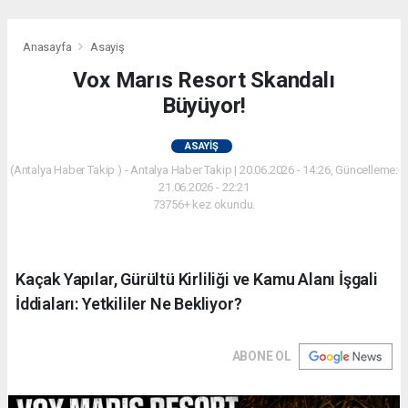
Anasayfa
Asayiş
Vox Marıs Resort Skandalı
Büyüyor!
ASAYIŞ
(Antalya Haber Takip ) - Antalya Haber Takip | 20.06.2026 - 14:26, Güncelleme:
21.06.2026 - 22:21
73756+ kez okundu.
Kaçak Yapılar, Gürültü Kirliliği ve Kamu Alanı İşgali
İddiaları: Yetkililer Ne Bekliyor?
ABONE OL