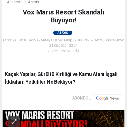
Anasayfa
Asayiş
Vox Marıs Resort Skandalı
Büyüyor!
ASAYIŞ
(Antalya Haber Takip ) - Antalya Haber Takip | 20.06.2026 - 14:26, Güncelleme:
21.06.2026 - 22:21
73756+ kez okundu.
Kaçak Yapılar, Gürültü Kirliliği ve Kamu Alanı İşgali
İddiaları: Yetkililer Ne Bekliyor?
ABONE OL