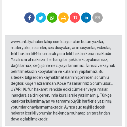
www.antalyahabertakip.com'da yer alan bütün yazılar,
materyaller, resimler, ses dosyaları, animasyonlar, videolar,
telif hakları 5846 numaralı yasa telif hakları korunmaktadır.
Yazılı izni olmaksızın herhangi bir şekilde kopyalanamaz,
dağıtılamaz, değiştirilemez, yayınlanamaz. İzinsiz ve kaynak
belirtilmeksizin kopyalama ve kullanımı yapılamaz. Bu
sitedeki bilgilerden kaynaklı hataların hiçbirinden sorumlu
değildir. Köşe Yazılarından, Köşe Yazarlarımız Sorumludur...
UYARI: Küfür, hakaret, rencide edici cümleler veya imalar,
inançlara saldırı içeren, imla kuralları ile yazılmamış, Türkçe
karakter kullanılmayan ve tamamı büyük harflerle yazılmış
yorumlar onaylanmamaktadır. Ayrıca suç teşkil edecek
hakaret içerikli yorumlar hakkında muhatapları tarafından
dava açılabilmektedir.