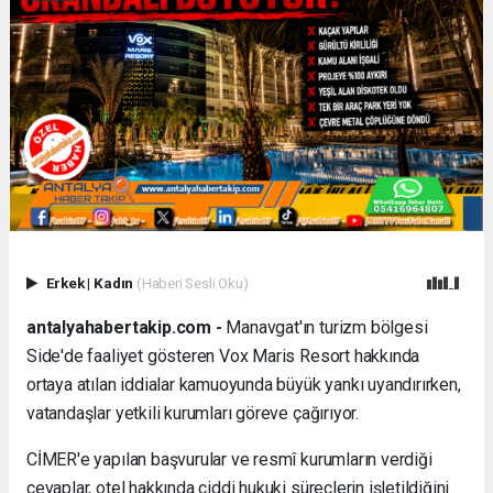
Erkek
|
Kadın
(Haberi Sesli Oku)
antalyahabertakip.com -
Manavgat'ın turizm bölgesi
Side'de faaliyet gösteren Vox Maris Resort hakkında
ortaya atılan iddialar kamuoyunda büyük yankı uyandırırken,
vatandaşlar yetkili kurumları göreve çağırıyor.
CİMER'e yapılan başvurular ve resmî kurumların verdiği
cevaplar, otel hakkında ciddi hukuki süreçlerin işletildiğini