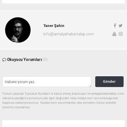
Taner Şahin
info@antalyahabertakip.com
Okuyucu Yorumları
(0)
Gönder
Yorum yazarak Topluluk Kuralları’nı kabul etmiş bulunuyor ve antalyahabertakip.com
sitesine yaptığınız yorumunuzla ilgili doğrudan veya dolaylı tüm sorumluluğu tek
başınıza üstleniyorsunuz. Yazılan tüm yorumlardan site yönetimi hiçbir şekilde
sorumlu tutulamaz.