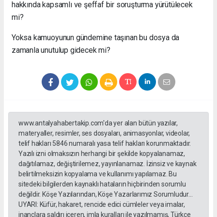
hakkında kapsamlı ve şeffaf bir soruşturma yürütülecek
mi?
Yoksa kamuoyunun gündemine taşınan bu dosya da
zamanla unutulup gidecek mi?
www.antalyahabertakip.com'da yer alan bütün yazılar,
materyaller, resimler, ses dosyaları, animasyonlar, videolar,
telif hakları 5846 numaralı yasa telif hakları korunmaktadır.
Yazılı izni olmaksızın herhangi bir şekilde kopyalanamaz,
dağıtılamaz, değiştirilemez, yayınlanamaz. İzinsiz ve kaynak
belirtilmeksizin kopyalama ve kullanımı yapılamaz. Bu
sitedeki bilgilerden kaynaklı hataların hiçbirinden sorumlu
değildir. Köşe Yazılarından, Köşe Yazarlarımız Sorumludur...
UYARI: Küfür, hakaret, rencide edici cümleler veya imalar,
inançlara saldırı içeren, imla kuralları ile yazılmamış, Türkçe