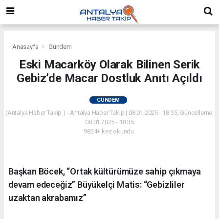
Anasayfa
Gündem
Eski Macarköy Olarak Bilinen Serik
Gebiz’de Macar Dostluk Anıtı Açıldı
GÜNDEM
(Antalya Haber Takip ) - Antalya Haber Takip | 08.01.2025 - 18:35, Güncelleme:
08.01.2025 - 18:35
9824+ kez okundu.
Başkan Böcek, “Ortak kültürümüze sahip çıkmaya
devam edeceğiz” Büyükelçi Matis: “Gebizliler
uzaktan akrabamız”