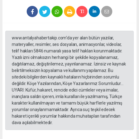
www.antalyahabertakip.com'da yer alan bütün yazılar,
materyaller, resimler, ses dosyaları, animasyonlar, videolar,
telif hakları 5846 numaralı yasa telif hakları korunmaktadır.
Yazılı izni olmaksızın herhangi bir şekilde kopyalanamaz,
dağıtılamaz, değiştirilemez, yayınlanamaz. İzinsiz ve kaynak
belirtilmeksizin kopyalama ve kullanımı yapılamaz. Bu
sitedeki bilgilerden kaynaklı hataların hiçbirinden sorumlu
değildir. Köşe Yazılarından, Köşe Yazarlarımız Sorumludur...
UYARI: Küfür, hakaret, rencide edici cümleler veya imalar,
inançlara saldırı içeren, imla kuralları ile yazılmamış, Türkçe
karakter kullanılmayan ve tamamı büyük harflerle yazılmış
yorumlar onaylanmamaktadır. Ayrıca suç teşkil edecek
hakaret içerikli yorumlar hakkında muhatapları tarafından
dava açılabilmektedir.