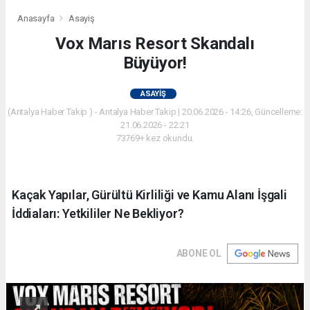
Anasayfa
Asayiş
Vox Marıs Resort Skandalı
Büyüyor!
ASAYIŞ
(Antalya Haber Takip ) - Antalya Haber Takip | 20.06.2026 - 14:26, Güncelleme:
21.06.2026 - 22:21
73769+ kez okundu.
Kaçak Yapılar, Gürültü Kirliliği ve Kamu Alanı İşgali
İddiaları: Yetkililer Ne Bekliyor?
ABONE OL