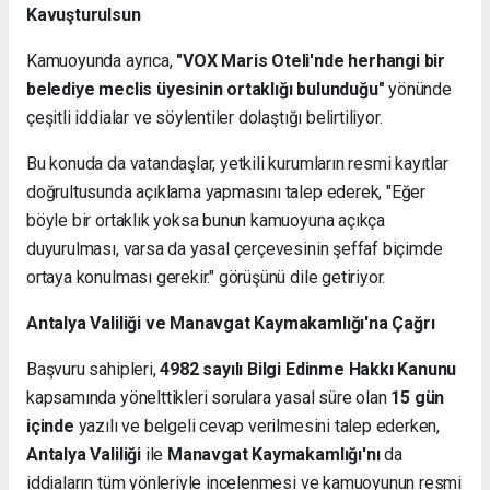
Kavuşturulsun
Kamuoyunda ayrıca,
"VOX Maris Oteli'nde herhangi bir
belediye meclis üyesinin ortaklığı bulunduğu"
yönünde
çeşitli iddialar ve söylentiler dolaştığı belirtiliyor.
Bu konuda da vatandaşlar, yetkili kurumların resmi kayıtlar
doğrultusunda açıklama yapmasını talep ederek, "Eğer
böyle bir ortaklık yoksa bunun kamuoyuna açıkça
duyurulması, varsa da yasal çerçevesinin şeffaf biçimde
ortaya konulması gerekir." görüşünü dile getiriyor.
Antalya Valiliği ve Manavgat Kaymakamlığı'na Çağrı
Başvuru sahipleri,
4982 sayılı Bilgi Edinme Hakkı Kanunu
kapsamında yönelttikleri sorulara yasal süre olan
15 gün
içinde
yazılı ve belgeli cevap verilmesini talep ederken,
Antalya Valiliği
ile
Manavgat Kaymakamlığı'nı
da
iddiaların tüm yönleriyle incelenmesi ve kamuoyunun resmi