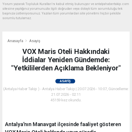
Yorum yazarak Topluluk Kuralları’nı kabul etmiş bulunuyor ve antalyahabertakip.com
sitesine yaptığınız yorumunuzla ilgili doğrudan veya dolaylı tüm sorumluluğu tek
başınıza üstleniyorsunuz. Yazılan tüm yorumlardan site yönetimi hiçbir şekilde
sorumlu tutulamaz.
Anasayfa
Asayiş
VOX Maris Oteli Hakkındaki
İddialar Yeniden Gündemde:
"Yetkililerden Açıklama Bekleniyor"
ASAYIŞ
(Antalya Haber Takip ) - Antalya Haber Takip | 20.07.2026 - 10:07, Güncelleme:
21.07.2026 - 02:11
45159 kez okundu.
Antalya'nın Manavgat ilçesinde faaliyet gösteren