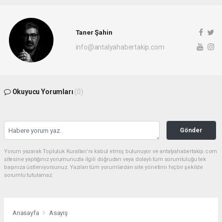
Taner Şahin
info@antalyahabertakip.com
Okuyucu Yorumları
(0)
Gönder
Yorum yazarak Topluluk Kuralları’nı kabul etmiş bulunuyor ve antalyahabertakip.com
sitesine yaptığınız yorumunuzla ilgili doğrudan veya dolaylı tüm sorumluluğu tek
başınıza üstleniyorsunuz. Yazılan tüm yorumlardan site yönetimi hiçbir şekilde
sorumlu tutulamaz.
Anasayfa
Asayiş