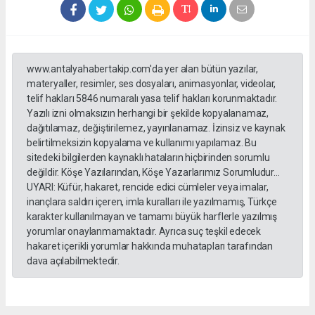
www.antalyahabertakip.com'da yer alan bütün yazılar,
materyaller, resimler, ses dosyaları, animasyonlar, videolar,
telif hakları 5846 numaralı yasa telif hakları korunmaktadır.
Yazılı izni olmaksızın herhangi bir şekilde kopyalanamaz,
dağıtılamaz, değiştirilemez, yayınlanamaz. İzinsiz ve kaynak
belirtilmeksizin kopyalama ve kullanımı yapılamaz. Bu
sitedeki bilgilerden kaynaklı hataların hiçbirinden sorumlu
değildir. Köşe Yazılarından, Köşe Yazarlarımız Sorumludur...
UYARI: Küfür, hakaret, rencide edici cümleler veya imalar,
inançlara saldırı içeren, imla kuralları ile yazılmamış, Türkçe
karakter kullanılmayan ve tamamı büyük harflerle yazılmış
yorumlar onaylanmamaktadır. Ayrıca suç teşkil edecek
hakaret içerikli yorumlar hakkında muhatapları tarafından
dava açılabilmektedir.