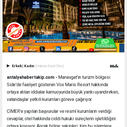
Erkek
|
Kadın
(Haberi Sesli Oku)
antalyahabertakip.com -
Manavgat'ın turizm bölgesi
Side'de faaliyet gösteren Vox Maris Resort hakkında
ortaya atılan iddialar kamuoyunda büyük yankı uyandırırken,
vatandaşlar yetkili kurumları göreve çağırıyor.
CİMER'e yapılan başvurular ve resmî kurumların verdiği
cevaplar, otel hakkında ciddi hukuki süreçlerin işletildiğini
ortaya koyuyor. Ancak bölge sakinleri, tüm bu işlemlere