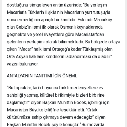
dostluğunu simgeleyen anıtın üzerinde: “Bu yerleşim
Macarlarla Türklerin ilişkisinin Macarların yurt tutuşuyla
sona ermediğinin apaçık bir kanıtıdır. Eski adı Macarköy
olan Gebiz'in ismi ilk olarak Osmanlı kaynaklarında
geçmekte ve yerel rivayetlere göre Macaristan'dan
gelenlerin yerleşimi olarak bilinmektedir. Bu bölgede ortaya
çıkan “Macar” halk ismi Ortaçağ’a kadar Türkleşmiş olan
Orta Asyalı halkların kendilerini adlandırması da olabilir”
yazısı bulunuyor.
ANTALYA’NIN TANITIMI İÇİN ÖNEMLİ
“Bu topraklar, tarih boyunca farklı medeniyetlere ev
sahipliği yapmış, kültürel birikimiyle bizleri birbirine
bağlamıştır” diyen Başkan Muhittin Böcek, işbirliği için
Macaristan Büyükelçiliği’ne teşekkür etti. “Ortak
kültürümüze sahip çıkmaya devam edeceğiz” diyen
Başkan Muhittin Böcek şöyle konuştu: “Bu mezarda