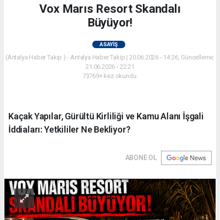
Vox Marıs Resort Skandalı
Büyüyor!
ASAYIŞ
(Antalya Haber Takip ) - Antalya Haber Takip | 20.06.2026 - 14:26, Güncelleme:
21.06.2026 - 22:21
73769+ kez okundu.
Kaçak Yapılar, Gürültü Kirliliği ve Kamu Alanı İşgali
İddiaları: Yetkililer Ne Bekliyor?
ABONE OL