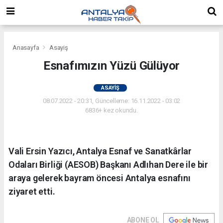
Anasayfa
Asayiş
Esnafımızın Yüzü Gülüyor
ASAYIŞ
08.07.2022 - 20:31, Güncelleme: 16.11.2022 - 03:02
6836+ kez okundu.
Vali Ersin Yazıcı, Antalya Esnaf ve Sanatkârlar
Odaları Birliği (AESOB) Başkanı Adlıhan Dere ile bir
araya gelerek bayram öncesi Antalya esnafını
ziyaret etti.
ABONE OL