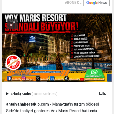
ABONE OL
Erkek
|
Kadın
(Haberi Sesli Oku)
antalyahabertakip.com -
Manavgat'ın turizm bölgesi
Side'de faaliyet gösteren Vox Maris Resort hakkında