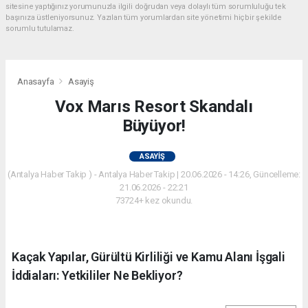
sitesine yaptığınız yorumunuzla ilgili doğrudan veya dolaylı tüm sorumluluğu tek
başınıza üstleniyorsunuz. Yazılan tüm yorumlardan site yönetimi hiçbir şekilde
sorumlu tutulamaz.
Anasayfa
Asayiş
Vox Marıs Resort Skandalı
Büyüyor!
ASAYIŞ
(Antalya Haber Takip ) - Antalya Haber Takip | 20.06.2026 - 14:26, Güncelleme:
21.06.2026 - 22:21
73724+ kez okundu.
Kaçak Yapılar, Gürültü Kirliliği ve Kamu Alanı İşgali
İddiaları: Yetkililer Ne Bekliyor?