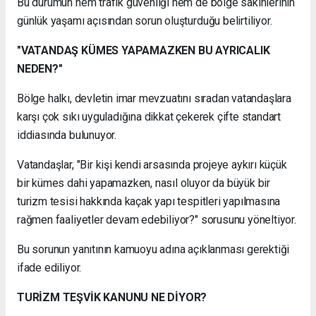
Bu durumun hem trafik güvenliği hem de bölge sakinlerinin
günlük yaşamı açısından sorun oluşturduğu belirtiliyor.
"VATANDAŞ KÜMES YAPAMAZKEN BU AYRICALIK
NEDEN?"
Bölge halkı, devletin imar mevzuatını sıradan vatandaşlara
karşı çok sıkı uyguladığına dikkat çekerek çifte standart
iddiasında bulunuyor.
Vatandaşlar, "Bir kişi kendi arsasında projeye aykırı küçük
bir kümes dahi yapamazken, nasıl oluyor da büyük bir
turizm tesisi hakkında kaçak yapı tespitleri yapılmasına
rağmen faaliyetler devam edebiliyor?" sorusunu yöneltiyor.
Bu sorunun yanıtının kamuoyu adına açıklanması gerektiği
ifade ediliyor.
TURİZM TEŞVİK KANUNU NE DİYOR?