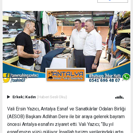
Erkek
|
Kadın
(Haberi Sesli Oku)
Vali Ersin Yazıcı, Antalya Esnaf ve Sanatkârlar Odaları Birliği
(AESOB) Başkanı Adlıhan Dere ile bir araya gelerek bayram
öncesi Antalya esnafını ziyaret etti. Vali Yazıcı; “Bu yıl
esnafımızın yüzü gülüyor. İnşallah turizm verilerindeki artış