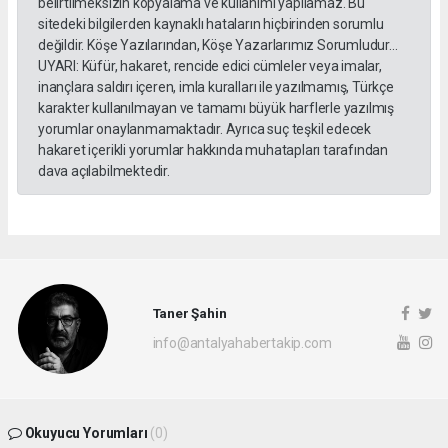
belirtilmeksizin kopyalama ve kullanımı yapılamaz. Bu
sitedeki bilgilerden kaynaklı hataların hiçbirinden sorumlu
değildir. Köşe Yazılarından, Köşe Yazarlarımız Sorumludur...
UYARI: Küfür, hakaret, rencide edici cümleler veya imalar,
inançlara saldırı içeren, imla kuralları ile yazılmamış, Türkçe
karakter kullanılmayan ve tamamı büyük harflerle yazılmış
yorumlar onaylanmamaktadır. Ayrıca suç teşkil edecek
hakaret içerikli yorumlar hakkında muhatapları tarafından
dava açılabilmektedir.
Taner Şahin
info@antalyahabertakip.com
Okuyucu Yorumları
(0)