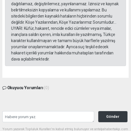
dağıtılamaz, değiştirilemez, yayınlanamaz. İzinsiz ve kaynak
belirtilmeksizin kopyalama ve kullanımı yapılamaz. Bu
sitedeki bilgilerden kaynaklı hataların hiçbirinden sorumlu
değildir. Köşe Yazılarından, Köşe Yazarlarımız Sorumludur...
UYARI: Küfür, hakaret, rencide edici cümleler veya imalar,
inançlara saldırı içeren, imla kuralları ile yazılmamış, Türkçe
karakter kullanılmayan ve tamamı büyük harflerle yazılmış
yorumlar onaylanmamaktadır. Ayrıca suç teşkil edecek
hakaret içerikli yorumlar hakkında muhatapları tarafından
dava açılabilmektedir.
Okuyucu Yorumları
(0)
Gönder
Yorum yazarak Topluluk Kuralları’nı kabul etmiş bulunuyor ve antalyahabertakip.com