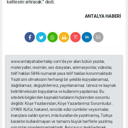
kalitesini artıracak.” dedi.
ANTALYA HABERİ
www.antalyahabertakip.com'da yer alan bütün yazılar,
materyaller, resimler, ses dosyaları, animasyonlar, videolar,
telif hakları 5846 numaralı yasa telif hakları korunmaktadır.
Yazılı izni olmaksızın herhangi bir şekilde kopyalanamaz,
dağıtılamaz, değiştirilemez, yayınlanamaz. İzinsiz ve kaynak
belirtilmeksizin kopyalama ve kullanımı yapılamaz. Bu
sitedeki bilgilerden kaynaklı hataların hiçbirinden sorumlu
değildir. Köşe Yazılarından, Köşe Yazarlarımız Sorumludur...
UYARI: Küfür, hakaret, rencide edici cümleler veya imalar,
inançlara saldırı içeren, imla kuralları ile yazılmamış, Türkçe
karakter kullanılmayan ve tamamı büyük harflerle yazılmış
yorumlar onaylanmamaktadır. Ayrıca suç teşkil edecek