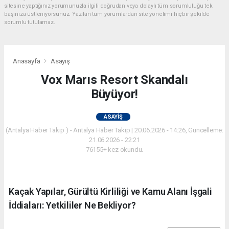
sitesine yaptığınız yorumunuzla ilgili doğrudan veya dolaylı tüm sorumluluğu tek
başınıza üstleniyorsunuz. Yazılan tüm yorumlardan site yönetimi hiçbir şekilde
sorumlu tutulamaz.
Anasayfa
Asayiş
Vox Marıs Resort Skandalı
Büyüyor!
ASAYIŞ
(Antalya Haber Takip ) - Antalya Haber Takip | 20.06.2026 - 14:26, Güncelleme:
21.06.2026 - 22:21
76155+ kez okundu.
Kaçak Yapılar, Gürültü Kirliliği ve Kamu Alanı İşgali
İddiaları: Yetkililer Ne Bekliyor?