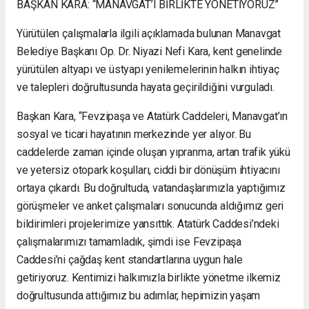
BAŞKAN KARA: “MANAVGAT’I BİRLİKTE YÖNETİYORUZ”
Yürütülen çalışmalarla ilgili açıklamada bulunan Manavgat
Belediye Başkanı Op. Dr. Niyazi Nefi Kara, kent genelinde
yürütülen altyapı ve üstyapı yenilemelerinin halkın ihtiyaç
ve talepleri doğrultusunda hayata geçirildiğini vurguladı.
Başkan Kara, “Fevzipaşa ve Atatürk Caddeleri, Manavgat’ın
sosyal ve ticari hayatının merkezinde yer alıyor. Bu
caddelerde zaman içinde oluşan yıpranma, artan trafik yükü
ve yetersiz otopark koşulları, ciddi bir dönüşüm ihtiyacını
ortaya çıkardı. Bu doğrultuda, vatandaşlarımızla yaptığımız
görüşmeler ve anket çalışmaları sonucunda aldığımız geri
bildirimleri projelerimize yansıttık. Atatürk Caddesi’ndeki
çalışmalarımızı tamamladık, şimdi ise Fevzipaşa
Caddesi’ni çağdaş kent standartlarına uygun hale
getiriyoruz. Kentimizi halkımızla birlikte yönetme ilkemiz
doğrultusunda attığımız bu adımlar, hepimizin yaşam