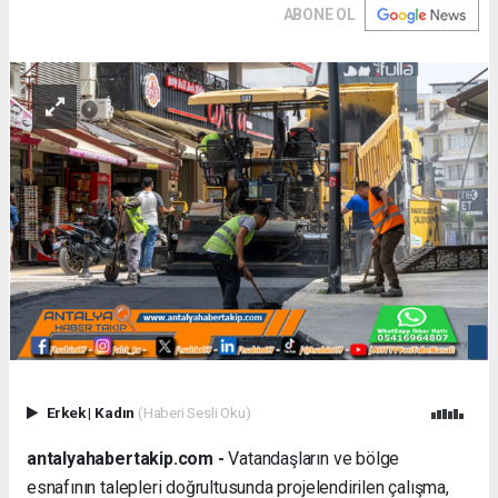
ABONE OL
Erkek
|
Kadın
(Haberi Sesli Oku)
antalyahabertakip.com -
Vatandaşların ve bölge
esnafının talepleri doğrultusunda projelendirilen çalışma,