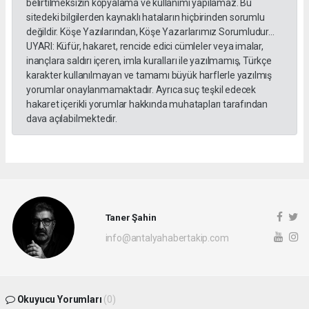
belirtilmeksizin kopyalama ve kullanımı yapılamaz. Bu
sitedeki bilgilerden kaynaklı hataların hiçbirinden sorumlu
değildir. Köşe Yazılarından, Köşe Yazarlarımız Sorumludur...
UYARI: Küfür, hakaret, rencide edici cümleler veya imalar,
inançlara saldırı içeren, imla kuralları ile yazılmamış, Türkçe
karakter kullanılmayan ve tamamı büyük harflerle yazılmış
yorumlar onaylanmamaktadır. Ayrıca suç teşkil edecek
hakaret içerikli yorumlar hakkında muhatapları tarafından
dava açılabilmektedir.
Taner Şahin
info@antalyahabertakip.com
Okuyucu Yorumları
(0)