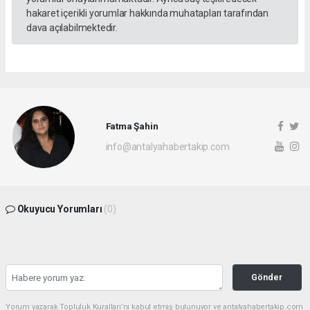
hakaret içerikli yorumlar hakkında muhatapları tarafından
dava açılabilmektedir.
Fatma Şahin
info@antalyahabertakip.com
Okuyucu Yorumları
(0)
Gönder
Yorum yazarak Topluluk Kuralları’nı kabul etmiş bulunuyor ve antalyahabertakip.com