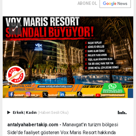
ABONE OL
Erkek
|
Kadın
(Haberi Sesli Oku)
antalyahabertakip.com -
Manavgat'ın turizm bölgesi
Side'de faaliyet gösteren Vox Maris Resort hakkında