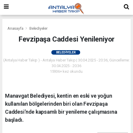
Anasayfa
Belediyeler
Fevzipaşa Caddesi Yenileniyor
BELEDIYELER
(Antalya Haber Takip ) - Antalya Haber Takip | 30.04.2025 - 20:36, Güncelleme:
30.04.2025 - 20:36
15936+ kez okundu.
Manavgat Belediyesi, kentin en eski ve yoğun
kullanılan bölgelerinden biri olan Fevzipaşa
Caddesi’nde kapsamlı bir yenileme çalışmasına
başladı.