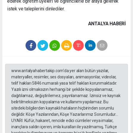
ederek öğretim üyeleri ve öğrencilerle bir araya gelerek
istek ve taleplerini dinlediler.
ANTALYA HABERİ
www.antalyahabertakip.com'da yer alan bütün yazılar,
materyaller, resimler, ses dosyaları, animasyonlar, videolar,
telif hakları 5846 numaralı yasa telif hakları korunmaktadır.
Yazılı izni olmaksızın herhangi bir şekilde kopyalanamaz,
dağıtılamaz, değiştirilemez, yayınlanamaz. İzinsiz ve kaynak
belirtilmeksizin kopyalama ve kullanımı yapılamaz. Bu
sitedeki bilgilerden kaynaklı hataların hiçbirinden sorumlu
değildir. Köşe Yazılarından, Köşe Yazarlarımız Sorumludur...
UYARI: Küfür, hakaret, rencide edici cümleler veya imalar,
inançlara saldırı içeren, imla kuralları ile yazılmamış, Türkçe
karakter kullanılmayan ve tamamı büyük harflerle yazılmış