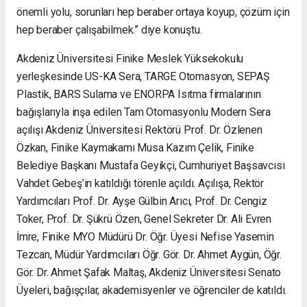
önemli yolu, sorunları hep beraber ortaya koyup, çözüm için
hep beraber çalışabilmek.” diye konuştu.
Akdeniz Üniversitesi Finike Meslek Yüksekokulu
yerleşkesinde US-KA Sera, TARGE Otomasyon, SEPAŞ
Plastik, BARS Sulama ve ENORPA Isıtma firmalarının
bağışlarıyla inşa edilen Tam Otomasyonlu Modern Sera
açılışı Akdeniz Üniversitesi Rektörü Prof. Dr. Özlenen
Özkan, Finike Kaymakamı Musa Kazım Çelik, Finike
Belediye Başkanı Mustafa Geyikçi, Cumhuriyet Başsavcısı
Vahdet Gebeş’in katıldığı törenle açıldı. Açılışa, Rektör
Yardımcıları Prof. Dr. Ayşe Gülbin Arıcı, Prof. Dr. Cengiz
Toker, Prof. Dr. Şükrü Özen, Genel Sekreter Dr. Ali Evren
İmre, Finike MYO Müdürü Dr. Öğr. Üyesi Nefise Yasemin
Tezcan, Müdür Yardımcıları Öğr. Gör. Dr. Ahmet Aygün, Öğr.
Gör. Dr. Ahmet Şafak Maltaş, Akdeniz Üniversitesi Senato
Üyeleri, bağışçılar, akademisyenler ve öğrenciler de katıldı.