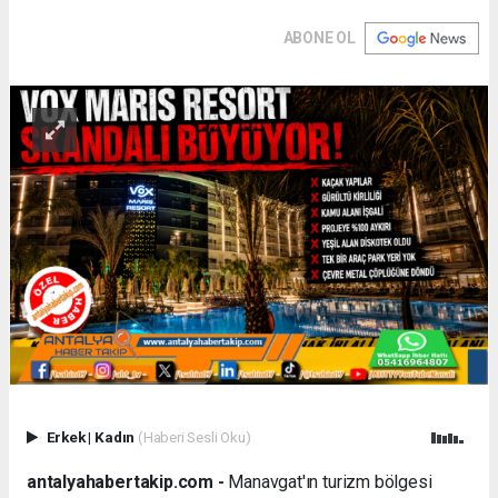
ABONE OL
Erkek
|
Kadın
(Haberi Sesli Oku)
antalyahabertakip.com -
Manavgat'ın turizm bölgesi