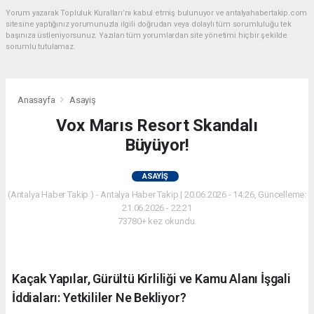
Yorum yazarak Topluluk Kuralları’nı kabul etmiş bulunuyor ve antalyahabertakip.com
sitesine yaptığınız yorumunuzla ilgili doğrudan veya dolaylı tüm sorumluluğu tek
başınıza üstleniyorsunuz. Yazılan tüm yorumlardan site yönetimi hiçbir şekilde
sorumlu tutulamaz.
Anasayfa
Asayiş
Vox Marıs Resort Skandalı
Büyüyor!
ASAYIŞ
(Antalya Haber Takip ) - Antalya Haber Takip | 20.06.2026 - 14:26, Güncelleme:
21.06.2026 - 22:21
73780+ kez okundu.
Kaçak Yapılar, Gürültü Kirliliği ve Kamu Alanı İşgali
İddiaları: Yetkililer Ne Bekliyor?