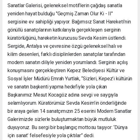
Sanatlar Galerisi, geleneksel motiflerin çağdaş sanatla
yeniden hayat bulduğu "Geçmiş Zaman Olur Ki - II"
sergisine ev sahipliği yapıyor. Bağımsız Sanat Hareketi’nin
gönüllü sanatçılarının katkılarıyla gerçekleşen serginin
küratörlüğünü, hareketin kurucusu Sevda Kesim üstlendi.
Sergide, Antalya ve çevresine özgü geleneksel halı ve
kilim desenleri, farklı disiplinlerden sanatçılar tarafından
modern sanatın diliyle yeniden yorumlandı. Serginin açılış
konuşmasını gerçekleştiren Kepez Belediyesi Kültür ve
Sosyal İşler Müdürü Emrah Yurtlak, “Sizleri, Kepez’i kültürün
ve sanatın başkenti yapma hedefiyle yola çıkan
Başkanımız Mesut Kocagöz adına sevgi ve saygıyla
selamlıyorum. Küratörümüz Sevda Kesim’in önderliğinde
bir araya gelen 14 sanatçımızın 25 eserini Modern Sanatlar
Galerimizde sizlerle buluşturmaktan büyük mutluluk
duyuyoruz. Bu sergi bir başlangıç mottosu taşıyor: ‘Dünya
için sanat’ felsefesiyle yola çıktılar” dedi.