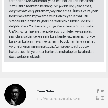
telif hakları 5846 numaralı yasa telif hakları korunmaktadır.
Yazılı izni olmaksızın herhangi bir şekilde kopyalanamaz,
dağıtılamaz, değiştirilemez, yayınlanamaz. İzinsiz ve kaynak
belirtilmeksizin kopyalama ve kullanımı yapılamaz. Bu
sitedeki bilgilerden kaynaklı hataların hiçbirinden sorumlu
değildir. Köşe Yazılarından, Köşe Yazarlarımız Sorumludur...
UYARI: Küfür, hakaret, rencide edici cümleler veya imalar,
inançlara saldırı içeren, imla kuralları ile yazılmamış, Türkçe
karakter kullanılmayan ve tamamı büyük harflerle yazılmış
yorumlar onaylanmamaktadır. Ayrıca suç teşkil edecek
hakaret içerikli yorumlar hakkında muhatapları tarafından
dava açılabilmektedir.
Taner Şahin
info@antalyahabertakip.com