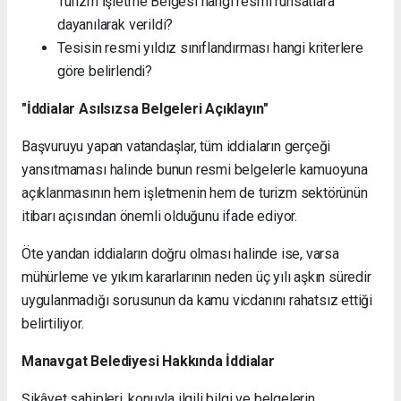
Turizm İşletme Belgesi hangi resmi ruhsatlara
dayanılarak verildi?
Tesisin resmi yıldız sınıflandırması hangi kriterlere
göre belirlendi?
"İddialar Asılsızsa Belgeleri Açıklayın"
Başvuruyu yapan vatandaşlar, tüm iddiaların gerçeği
yansıtmaması halinde bunun resmi belgelerle kamuoyuna
açıklanmasının hem işletmenin hem de turizm sektörünün
itibarı açısından önemli olduğunu ifade ediyor.
Öte yandan iddiaların doğru olması halinde ise, varsa
mühürleme ve yıkım kararlarının neden üç yılı aşkın süredir
uygulanmadığı sorusunun da kamu vicdanını rahatsız ettiği
belirtiliyor.
Manavgat Belediyesi Hakkında İddialar
Şikâyet sahipleri, konuyla ilgili bilgi ve belgelerin