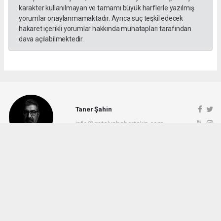
karakter kullanılmayan ve tamamı büyük harflerle yazılmış
yorumlar onaylanmamaktadır. Ayrıca suç teşkil edecek
hakaret içerikli yorumlar hakkında muhatapları tarafından
dava açılabilmektedir.
Taner Şahin
info@antalyahabertakip.com
Okuyucu Yorumları
(0)
Gönder