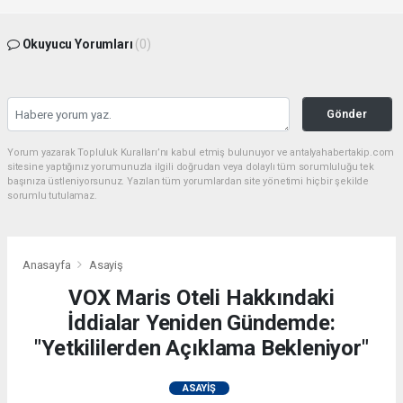
Okuyucu Yorumları
(0)
Gönder
Yorum yazarak Topluluk Kuralları’nı kabul etmiş bulunuyor ve antalyahabertakip.com
sitesine yaptığınız yorumunuzla ilgili doğrudan veya dolaylı tüm sorumluluğu tek
başınıza üstleniyorsunuz. Yazılan tüm yorumlardan site yönetimi hiçbir şekilde
sorumlu tutulamaz.
Anasayfa
Asayiş
VOX Maris Oteli Hakkındaki
İddialar Yeniden Gündemde:
"Yetkililerden Açıklama Bekleniyor"
ASAYIŞ