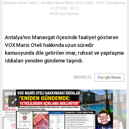
(Antalya Haber Takip ) - Antalya Haber Takip | 20.07.2026 - 10:07, Güncelleme:
21.07.2026 - 02:11
45222 kez okundu.
Antalya'nın Manavgat ilçesinde faaliyet gösteren
VOX Maris Oteli hakkında uzun süredir
kamuoyunda dile getirilen imar, ruhsat ve yapılaşma
iddiaları yeniden gündeme taşındı.
ABONE OL