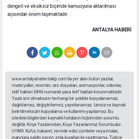
dengeli ve eksiksiz biçimde kamuoyuna aktarılması
açısından önem taşımaktadır.
ANTALYA HABERİ
www.antalyahabertakip.com'da yer alan bütün yazılar,
materyaller, resimler, ses dosyaları, animasyonlar, videolar,
telif hakları 5846 numaralı yasa telif hakları korunmaktadır.
Yazılı izni olmaksızın herhangi bir şekilde kopyalanamaz,
dağıtılamaz, değiştirilemez, yayınlanamaz. İzinsiz ve kaynak
belirtilmeksizin kopyalama ve kullanımı yapılamaz. Bu
sitedeki bilgilerden kaynaklı hataların hiçbirinden sorumlu
değildir. Köşe Yazılarından, Köşe Yazarlarımız Sorumludur...
UYARI: Küfür, hakaret, rencide edici cümleler veya imalar,
inançlara saldırı içeren, imla kuralları ile yazılmamış, Türkçe