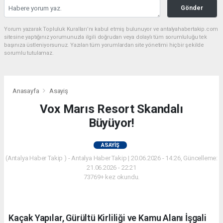
Gönder
Yorum yazarak Topluluk Kuralları’nı kabul etmiş bulunuyor ve antalyahabertakip.com
sitesine yaptığınız yorumunuzla ilgili doğrudan veya dolaylı tüm sorumluluğu tek
başınıza üstleniyorsunuz. Yazılan tüm yorumlardan site yönetimi hiçbir şekilde
sorumlu tutulamaz.
Anasayfa
Asayiş
Vox Marıs Resort Skandalı
Büyüyor!
ASAYIŞ
(Antalya Haber Takip ) - Antalya Haber Takip | 20.06.2026 - 14:26, Güncelleme:
21.06.2026 - 22:21
73769+ kez okundu.
Kaçak Yapılar, Gürültü Kirliliği ve Kamu Alanı İşgali