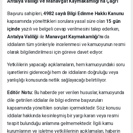
Antalya Valiliği ve Manavgat Kaymakamlığı'na Çağrı
Başvuru sahipleri,
4982 sayılı Bilgi Edinme Hakkı Kanunu
kapsamında yönelttikleri sorulara yasal süre olan
15 gün
içinde
yazılı ve belgeli cevap verilmesini talep ederken,
Antalya Valiliği
ile
Manavgat Kaymakamlığı'nı
da
iddiaların tüm yönleriyle incelenmesi ve kamuoyunun resmi
olarak bilgilendirilmesi için göreve davet ediyor.
Yetkililerin yapacağı açıklamaların, hem kamuoyundaki soru
işaretlerini gidereceği hem de iddiaların doğruluğu veya
yanlışlığı konusunda netlik sağlayacağı belirtiliyor.
Editör Notu:
Bu haberde yer verilen hususlar, kamuoyunda
dile getirilen iddialar ile bilgi edinme başvuruları
kapsamında yöneltilen soruları içermektedir. Söz konusu
iddialar hakkında kesinleşmiş bir yargı kararı veya resmi
tespit bulunduğu anlamına gelmemektedir. İlgili kamu
kurumlarının ve işletme yetkililerinin açıklamaları, haberin