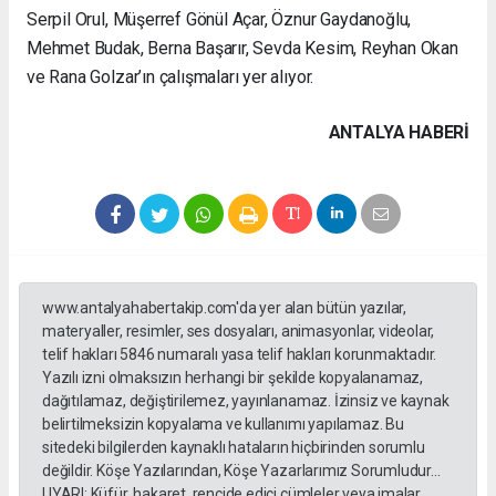
Serpil Orul, Müşerref Gönül Açar, Öznur Gaydanoğlu,
Mehmet Budak, Berna Başarır, Sevda Kesim, Reyhan Okan
ve Rana Golzar’ın çalışmaları yer alıyor.
ANTALYA HABERİ
www.antalyahabertakip.com'da yer alan bütün yazılar,
materyaller, resimler, ses dosyaları, animasyonlar, videolar,
telif hakları 5846 numaralı yasa telif hakları korunmaktadır.
Yazılı izni olmaksızın herhangi bir şekilde kopyalanamaz,
dağıtılamaz, değiştirilemez, yayınlanamaz. İzinsiz ve kaynak
belirtilmeksizin kopyalama ve kullanımı yapılamaz. Bu
sitedeki bilgilerden kaynaklı hataların hiçbirinden sorumlu
değildir. Köşe Yazılarından, Köşe Yazarlarımız Sorumludur...
UYARI: Küfür, hakaret, rencide edici cümleler veya imalar,