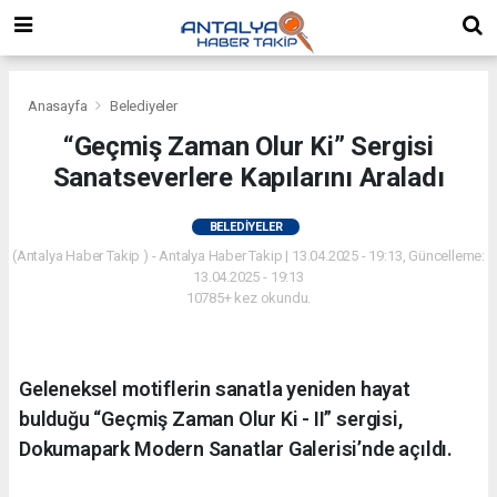
Anasayfa
Belediyeler
“Geçmiş Zaman Olur Ki” Sergisi
Sanatseverlere Kapılarını Araladı
BELEDIYELER
(Antalya Haber Takip ) - Antalya Haber Takip | 13.04.2025 - 19:13, Güncelleme:
13.04.2025 - 19:13
10785+ kez okundu.
Geleneksel motiflerin sanatla yeniden hayat
bulduğu “Geçmiş Zaman Olur Ki - II” sergisi,
Dokumapark Modern Sanatlar Galerisi’nde açıldı.