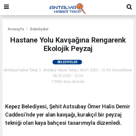
Anasayfa
Belediyeler
Hastane Yolu Kavşağına Rengarenk
Ekolojik Peyzaj
BELEDIYELER
(Antalya Haber Takip ) - Antalya Haber Takip | 06.01.2025 - 12:34, Güncelleme:
06.01.2025 - 12:34
11202+ kez okundu.
Kepez Belediyesi, Şehit Astsubay Ömer Halis Demir
Caddesi’nde yer alan kavşağı, kurakçıl bir peyzaj
tekniği olan kaya bahçesi tasarımıyla düzenledi.