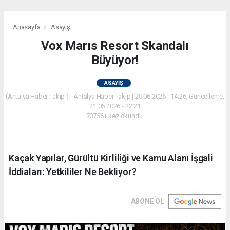
Anasayfa
Asayiş
Vox Marıs Resort Skandalı
Büyüyor!
ASAYIŞ
(Antalya Haber Takip ) - Antalya Haber Takip | 20.06.2026 - 14:26, Güncelleme:
21.06.2026 - 22:21
73756+ kez okundu.
Kaçak Yapılar, Gürültü Kirliliği ve Kamu Alanı İşgali
İddiaları: Yetkililer Ne Bekliyor?
ABONE OL