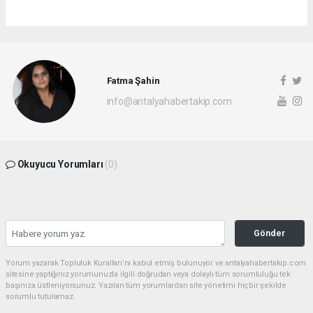
Fatma Şahin
info@antalyahabertakip.com
Okuyucu Yorumları
(0)
Gönder
Yorum yazarak Topluluk Kuralları’nı kabul etmiş bulunuyor ve antalyahabertakip.com
sitesine yaptığınız yorumunuzla ilgili doğrudan veya dolaylı tüm sorumluluğu tek
başınıza üstleniyorsunuz. Yazılan tüm yorumlardan site yönetimi hiçbir şekilde
sorumlu tutulamaz.