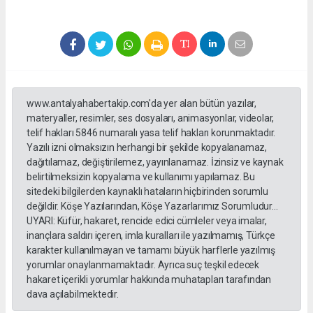
www.antalyahabertakip.com'da yer alan bütün yazılar,
materyaller, resimler, ses dosyaları, animasyonlar, videolar,
telif hakları 5846 numaralı yasa telif hakları korunmaktadır.
Yazılı izni olmaksızın herhangi bir şekilde kopyalanamaz,
dağıtılamaz, değiştirilemez, yayınlanamaz. İzinsiz ve kaynak
belirtilmeksizin kopyalama ve kullanımı yapılamaz. Bu
sitedeki bilgilerden kaynaklı hataların hiçbirinden sorumlu
değildir. Köşe Yazılarından, Köşe Yazarlarımız Sorumludur...
UYARI: Küfür, hakaret, rencide edici cümleler veya imalar,
inançlara saldırı içeren, imla kuralları ile yazılmamış, Türkçe
karakter kullanılmayan ve tamamı büyük harflerle yazılmış
yorumlar onaylanmamaktadır. Ayrıca suç teşkil edecek
hakaret içerikli yorumlar hakkında muhatapları tarafından
dava açılabilmektedir.