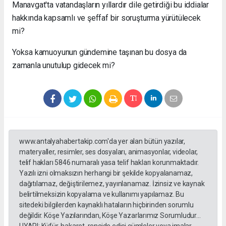
Manavgat'ta vatandaşların yıllardır dile getirdiği bu iddialar
hakkında kapsamlı ve şeffaf bir soruşturma yürütülecek
mi?
Yoksa kamuoyunun gündemine taşınan bu dosya da
zamanla unutulup gidecek mi?
www.antalyahabertakip.com'da yer alan bütün yazılar,
materyaller, resimler, ses dosyaları, animasyonlar, videolar,
telif hakları 5846 numaralı yasa telif hakları korunmaktadır.
Yazılı izni olmaksızın herhangi bir şekilde kopyalanamaz,
dağıtılamaz, değiştirilemez, yayınlanamaz. İzinsiz ve kaynak
belirtilmeksizin kopyalama ve kullanımı yapılamaz. Bu
sitedeki bilgilerden kaynaklı hataların hiçbirinden sorumlu
değildir. Köşe Yazılarından, Köşe Yazarlarımız Sorumludur...