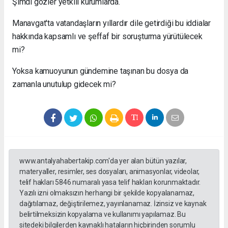
Şimdi gözler yetkili kurumlarda.
Manavgat'ta vatandaşların yıllardır dile getirdiği bu iddialar
hakkında kapsamlı ve şeffaf bir soruşturma yürütülecek
mi?
Yoksa kamuoyunun gündemine taşınan bu dosya da
zamanla unutulup gidecek mi?
www.antalyahabertakip.com'da yer alan bütün yazılar,
materyaller, resimler, ses dosyaları, animasyonlar, videolar,
telif hakları 5846 numaralı yasa telif hakları korunmaktadır.
Yazılı izni olmaksızın herhangi bir şekilde kopyalanamaz,
dağıtılamaz, değiştirilemez, yayınlanamaz. İzinsiz ve kaynak
belirtilmeksizin kopyalama ve kullanımı yapılamaz. Bu
sitedeki bilgilerden kaynaklı hataların hiçbirinden sorumlu