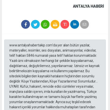
ANTALYA HABERİ
www.antalyahabertakip.com'da yer alan bütün yazılar,
materyaller, resimler, ses dosyaları, animasyonlar, videolar,
telif hakları 5846 numaralı yasa telif hakları korunmaktadır.
Yazılı izni olmaksızın herhangi bir şekilde kopyalanamaz,
dağıtılamaz, değiştirilemez, yayınlanamaz. İzinsiz ve kaynak
belirtilmeksizin kopyalama ve kullanımı yapılamaz. Bu
sitedeki bilgilerden kaynaklı hataların hiçbirinden sorumlu
değildir. Köşe Yazılarından, Köşe Yazarlarımız Sorumludur...
UYARI: Küfür, hakaret, rencide edici cümleler veya imalar,
inançlara saldırı içeren, imla kuralları ile yazılmamış, Türkçe
karakter kullanılmayan ve tamamı büyük harflerle yazılmış
yorumlar onaylanmamaktadır. Ayrıca suç teşkil edecek
hakaret içerikli yorumlar hakkında muhatapları tarafından