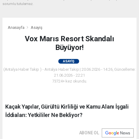
sorumlu tutulamaz.
Anasayfa
Asayiş
Vox Marıs Resort Skandalı
Büyüyor!
ASAYIŞ
(Antalya Haber Takip ) - Antalya Haber Takip | 20.06.2026 - 14:26, Güncelleme:
21.06.2026 - 22:21
73724+ kez okundu.
Kaçak Yapılar, Gürültü Kirliliği ve Kamu Alanı İşgali
İddiaları: Yetkililer Ne Bekliyor?
ABONE OL