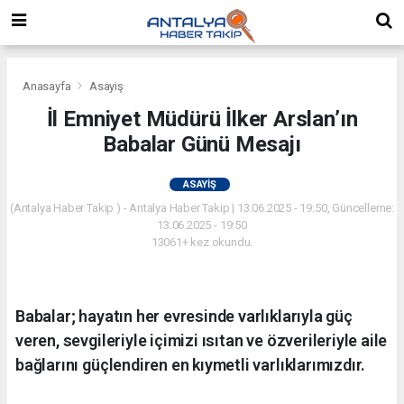
Anasayfa
Asayiş
İl Emniyet Müdürü İlker Arslan’ın
Babalar Günü Mesajı
ASAYIŞ
(Antalya Haber Takip ) - Antalya Haber Takip | 13.06.2025 - 19:50, Güncelleme:
13.06.2025 - 19:50
13061+ kez okundu.
Babalar; hayatın her evresinde varlıklarıyla güç
veren, sevgileriyle içimizi ısıtan ve özverileriyle aile
bağlarını güçlendiren en kıymetli varlıklarımızdır.