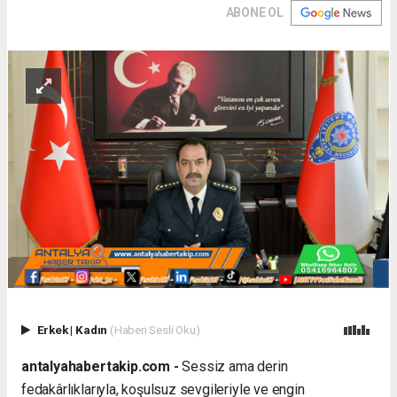
ABONE OL
Erkek
|
Kadın
(Haberi Sesli Oku)
antalyahabertakip.com -
Sessiz ama derin
fedakârlıklarıyla, koşulsuz sevgileriyle ve engin