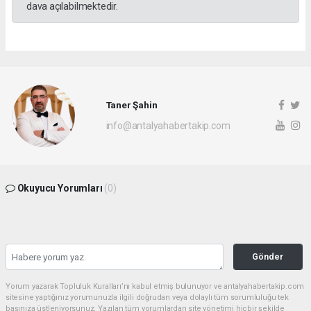
dava açılabilmektedir.
Taner Şahin
info@antalyahabertakip.com
Okuyucu Yorumları
(0)
Gönder
Yorum yazarak Topluluk Kuralları’nı kabul etmiş bulunuyor ve antalyahabertakip.com
sitesine yaptığınız yorumunuzla ilgili doğrudan veya dolaylı tüm sorumluluğu tek
başınıza üstleniyorsunuz. Yazılan tüm yorumlardan site yönetimi hiçbir şekilde