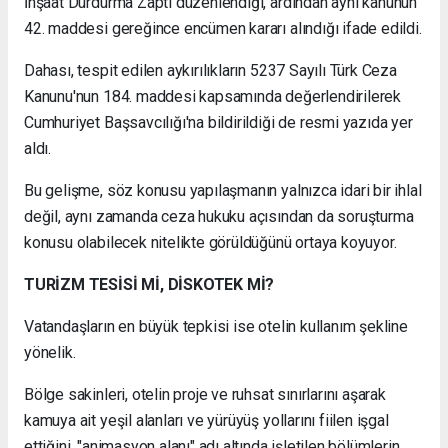
İnşaat Durdurma Zaptı düzenlendiği, ardından aynı kanunun
42. maddesi gereğince encümen kararı alındığı ifade edildi.
Dahası, tespit edilen aykırılıkların 5237 Sayılı Türk Ceza
Kanunu'nun 184. maddesi kapsamında değerlendirilerek
Cumhuriyet Başsavcılığı'na bildirildiği de resmi yazıda yer
aldı.
Bu gelişme, söz konusu yapılaşmanın yalnızca idari bir ihlal
değil, aynı zamanda ceza hukuku açısından da soruşturma
konusu olabilecek nitelikte görüldüğünü ortaya koyuyor.
TURİZM TESİSİ Mİ, DİSKOTEK Mİ?
Vatandaşların en büyük tepkisi ise otelin kullanım şekline
yönelik.
Bölge sakinleri, otelin proje ve ruhsat sınırlarını aşarak
kamuya ait yeşil alanları ve yürüyüş yollarını fiilen işgal
ettiğini, "animasyon alanı" adı altında işletilen bölümlerin