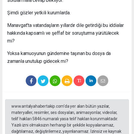
soruları hâlâ cevap bekliyor.
Şimdi gözler yetkili kurumlarda.
Manavgat'ta vatandaşların yıllardır dile getirdiği bu iddialar
hakkında kapsamlı ve şeffaf bir soruşturma yürütülecek
mi?
Yoksa kamuoyunun gündemine taşınan bu dosya da
zamanla unutulup gidecek mi?
www.antalyahabertakip.com'da yer alan bütün yazılar,
materyaller, resimler, ses dosyaları, animasyonlar, videolar,
telif hakları 5846 numaralı yasa telif hakları korunmaktadır.
Yazılı izni olmaksızın herhangi bir şekilde kopyalanamaz,
dağıtılamaz, değiştirilemez, yayınlanamaz. İzinsiz ve kaynak