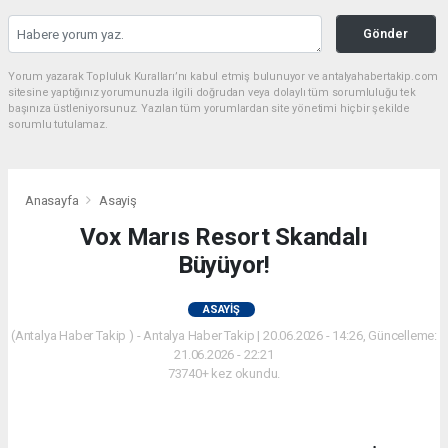
Gönder
Yorum yazarak Topluluk Kuralları’nı kabul etmiş bulunuyor ve antalyahabertakip.com
sitesine yaptığınız yorumunuzla ilgili doğrudan veya dolaylı tüm sorumluluğu tek
başınıza üstleniyorsunuz. Yazılan tüm yorumlardan site yönetimi hiçbir şekilde
sorumlu tutulamaz.
Anasayfa
Asayiş
Vox Marıs Resort Skandalı
Büyüyor!
ASAYIŞ
(Antalya Haber Takip ) - Antalya Haber Takip | 20.06.2026 - 14:26, Güncelleme:
21.06.2026 - 22:21
73740+ kez okundu.