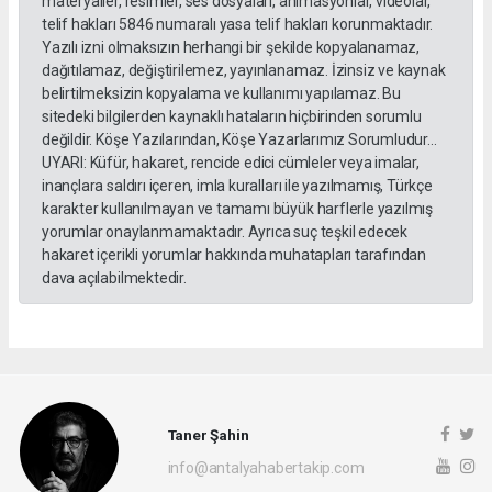
materyaller, resimler, ses dosyaları, animasyonlar, videolar,
telif hakları 5846 numaralı yasa telif hakları korunmaktadır.
Yazılı izni olmaksızın herhangi bir şekilde kopyalanamaz,
dağıtılamaz, değiştirilemez, yayınlanamaz. İzinsiz ve kaynak
belirtilmeksizin kopyalama ve kullanımı yapılamaz. Bu
sitedeki bilgilerden kaynaklı hataların hiçbirinden sorumlu
değildir. Köşe Yazılarından, Köşe Yazarlarımız Sorumludur...
UYARI: Küfür, hakaret, rencide edici cümleler veya imalar,
inançlara saldırı içeren, imla kuralları ile yazılmamış, Türkçe
karakter kullanılmayan ve tamamı büyük harflerle yazılmış
yorumlar onaylanmamaktadır. Ayrıca suç teşkil edecek
hakaret içerikli yorumlar hakkında muhatapları tarafından
dava açılabilmektedir.
Taner Şahin
info@antalyahabertakip.com