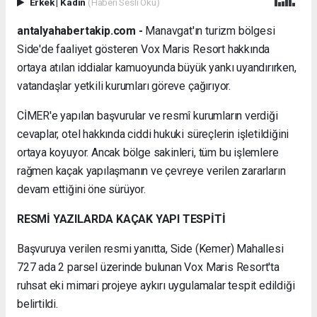
Erkek
|
Kadın
(Haberi Sesli Oku)
antalyahabertakip.com -
Manavgat'ın turizm bölgesi
Side'de faaliyet gösteren Vox Maris Resort hakkında
ortaya atılan iddialar kamuoyunda büyük yankı uyandırırken,
vatandaşlar yetkili kurumları göreve çağırıyor.
CİMER'e yapılan başvurular ve resmî kurumların verdiği
cevaplar, otel hakkında ciddi hukuki süreçlerin işletildiğini
ortaya koyuyor. Ancak bölge sakinleri, tüm bu işlemlere
rağmen kaçak yapılaşmanın ve çevreye verilen zararların
devam ettiğini öne sürüyor.
RESMİ YAZILARDA KAÇAK YAPI TESPİTİ
Başvuruya verilen resmi yanıtta, Side (Kemer) Mahallesi
727 ada 2 parsel üzerinde bulunan Vox Maris Resort'ta
ruhsat eki mimari projeye aykırı uygulamalar tespit edildiği
belirtildi.