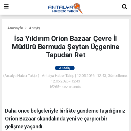
Anasayfa
Asayiş
İsa Yıldırım Orion Bazaar Çevre İl
Müdürü Bermuda Şeytan Üçgenine
Tapudan Ret
ASAYIŞ
(Antalya Haber Takip ) - Antalya Haber Takip | 12.05.2026 - 12:43, Güncelleme:
12.05.2026 - 12:43
16265+ kez okundu.
Daha önce belgeleriyle birlikte gündeme taşıdığımız
Orion Bazaar skandalında yeni ve çarpıcı bir
gelişme yaşandı.