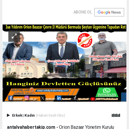
ABONE OL
Erkek
|
Kadın
(Haberi Sesli Oku)
antalyahabertakip.com -
Orion Bazaar Yönetim Kurulu