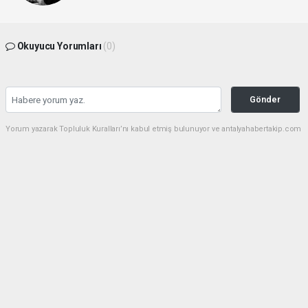
Okuyucu Yorumları
(0)
Gönder
Yorum yazarak Topluluk Kuralları’nı kabul etmiş bulunuyor ve antalyahabertakip.com
sitesine yaptığınız yorumunuzla ilgili doğrudan veya dolaylı tüm sorumluluğu tek
başınıza üstleniyorsunuz. Yazılan tüm yorumlardan site yönetimi hiçbir şekilde
sorumlu tutulamaz.
haber paketi
haber scripti
haber yazılımı
Tüm hakları saklı tutulmaktadır.Copyright 2026©
Haber Yazılımı:
Web Aksiyon ®