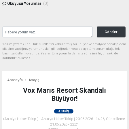
Okuyucu Yorumları
(0)
Gönder
Yorum yazarak Topluluk Kuralları’nı kabul etmiş bulunuyor ve antalyahabertakip.com
sitesine yaptığınız yorumunuzla ilgili doğrudan veya dolaylı tüm sorumluluğu tek
başınıza üstleniyorsunuz. Yazılan tüm yorumlardan site yönetimi hiçbir şekilde
sorumlu tutulamaz.
Anasayfa
Asayiş
Vox Marıs Resort Skandalı
Büyüyor!
ASAYIŞ
(Antalya Haber Takip ) - Antalya Haber Takip | 20.06.2026 - 14:26, Güncelleme:
21.06.2026 - 22:21