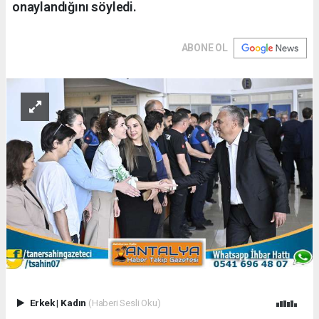
onaylandığını söyledi.
ABONE OL
Erkek
|
Kadın
(Haberi Sesli Oku)