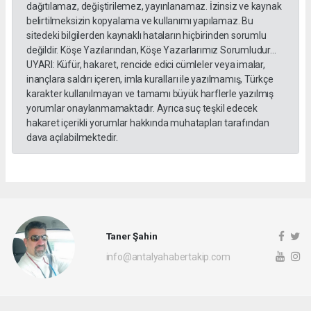
dağıtılamaz, değiştirilemez, yayınlanamaz. İzinsiz ve kaynak
belirtilmeksizin kopyalama ve kullanımı yapılamaz. Bu
sitedeki bilgilerden kaynaklı hataların hiçbirinden sorumlu
değildir. Köşe Yazılarından, Köşe Yazarlarımız Sorumludur...
UYARI: Küfür, hakaret, rencide edici cümleler veya imalar,
inançlara saldırı içeren, imla kuralları ile yazılmamış, Türkçe
karakter kullanılmayan ve tamamı büyük harflerle yazılmış
yorumlar onaylanmamaktadır. Ayrıca suç teşkil edecek
hakaret içerikli yorumlar hakkında muhatapları tarafından
dava açılabilmektedir.
Taner Şahin
info@antalyahabertakip.com