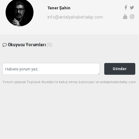
Taner Şahin
info@antalyahabertakip.com
Okuyucu Yorumları
(0)
Gönder
Yorum yazarak Topluluk Kuralları’nı kabul etmiş bulunuyor ve antalyahabertakip.com
sitesine yaptığınız yorumunuzla ilgili doğrudan veya dolaylı tüm sorumluluğu tek
başınıza üstleniyorsunuz. Yazılan tüm yorumlardan site yönetimi hiçbir şekilde
sorumlu tutulamaz.
haber paketi
haber scripti
haber yazılımı