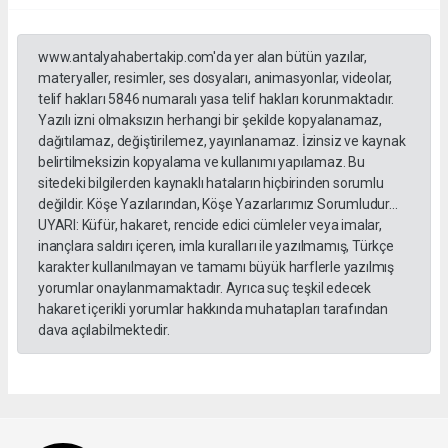
www.antalyahabertakip.com'da yer alan bütün yazılar,
materyaller, resimler, ses dosyaları, animasyonlar, videolar,
telif hakları 5846 numaralı yasa telif hakları korunmaktadır.
Yazılı izni olmaksızın herhangi bir şekilde kopyalanamaz,
dağıtılamaz, değiştirilemez, yayınlanamaz. İzinsiz ve kaynak
belirtilmeksizin kopyalama ve kullanımı yapılamaz. Bu
sitedeki bilgilerden kaynaklı hataların hiçbirinden sorumlu
değildir. Köşe Yazılarından, Köşe Yazarlarımız Sorumludur...
UYARI: Küfür, hakaret, rencide edici cümleler veya imalar,
inançlara saldırı içeren, imla kuralları ile yazılmamış, Türkçe
karakter kullanılmayan ve tamamı büyük harflerle yazılmış
yorumlar onaylanmamaktadır. Ayrıca suç teşkil edecek
hakaret içerikli yorumlar hakkında muhatapları tarafından
dava açılabilmektedir.