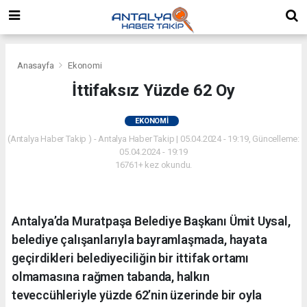
Anasayfa
Ekonomi
İttifaksız Yüzde 62 Oy
EKONOMI
(Antalya Haber Takip ) - Antalya Haber Takip | 05.04.2024 - 19:19, Güncelleme:
05.04.2024 - 19:19
16761+ kez okundu.
Antalya’da Muratpaşa Belediye Başkanı Ümit Uysal,
belediye çalışanlarıyla bayramlaşmada, hayata
geçirdikleri belediyeciliğin bir ittifak ortamı
olmamasına rağmen tabanda, halkın
teveccühleriyle yüzde 62’nin üzerinde bir oyla