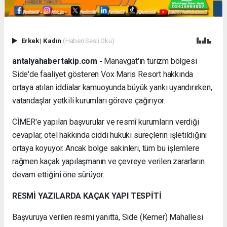
Erkek
|
Kadın
(Haberi Sesli Oku)
antalyahabertakip.com -
Manavgat'ın turizm bölgesi
Side'de faaliyet gösteren Vox Maris Resort hakkında
ortaya atılan iddialar kamuoyunda büyük yankı uyandırırken,
vatandaşlar yetkili kurumları göreve çağırıyor.
CİMER'e yapılan başvurular ve resmî kurumların verdiği
cevaplar, otel hakkında ciddi hukuki süreçlerin işletildiğini
ortaya koyuyor. Ancak bölge sakinleri, tüm bu işlemlere
rağmen kaçak yapılaşmanın ve çevreye verilen zararların
devam ettiğini öne sürüyor.
RESMİ YAZILARDA KAÇAK YAPI TESPİTİ
Başvuruya verilen resmi yanıtta, Side (Kemer) Mahallesi