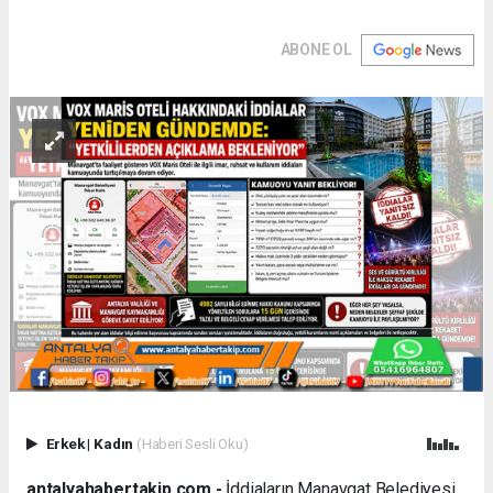
ABONE OL
Erkek
|
Kadın
(Haberi Sesli Oku)
antalyahabertakip.com -
İddiaların Manavgat Belediyesi