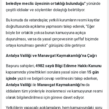
belediye meclis üyesinin ortaklığı bulunduğu"
yönünde
çeşitli iddialar ve söylentiler dolaştığı belirtiliyor.
Bu konuda da vatandaşlar, yetkili kurumların resmi kayıtlar
doğrultusunda açıklama yapmasını talep ederek, "Eğer
böyle bir ortaklık yoksa bunun kamuoyuna açıkça
duyurulması, varsa da yasal çerçevesinin şeffaf biçimde
ortaya konulması gerekir." görüşünü dile getiriyor.
Antalya Valiliği ve Manavgat Kaymakamlığı'na Çağrı
Başvuru sahipleri,
4982 sayılı Bilgi Edinme Hakkı Kanunu
kapsamında yönelttikleri sorulara yasal süre olan
15 gün
içinde
yazılı ve belgeli cevap verilmesini talep ederken,
Antalya Valiliği
ile
Manavgat Kaymakamlığı'nı
da
iddiaların tüm yönleriyle incelenmesi ve kamuoyunun resmi
olarak bilgilendirilmesi için göreve davet ediyor.
Yetkililerin yapacağı açıklamaların, hem kamuoyundaki soru