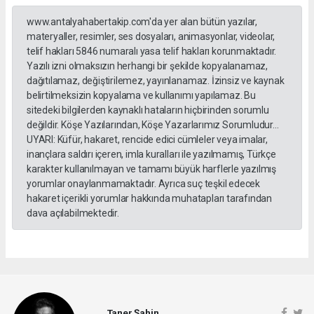
www.antalyahabertakip.com'da yer alan bütün yazılar,
materyaller, resimler, ses dosyaları, animasyonlar, videolar,
telif hakları 5846 numaralı yasa telif hakları korunmaktadır.
Yazılı izni olmaksızın herhangi bir şekilde kopyalanamaz,
dağıtılamaz, değiştirilemez, yayınlanamaz. İzinsiz ve kaynak
belirtilmeksizin kopyalama ve kullanımı yapılamaz. Bu
sitedeki bilgilerden kaynaklı hataların hiçbirinden sorumlu
değildir. Köşe Yazılarından, Köşe Yazarlarımız Sorumludur...
UYARI: Küfür, hakaret, rencide edici cümleler veya imalar,
inançlara saldırı içeren, imla kuralları ile yazılmamış, Türkçe
karakter kullanılmayan ve tamamı büyük harflerle yazılmış
yorumlar onaylanmamaktadır. Ayrıca suç teşkil edecek
hakaret içerikli yorumlar hakkında muhatapları tarafından
dava açılabilmektedir.
Taner Şahin