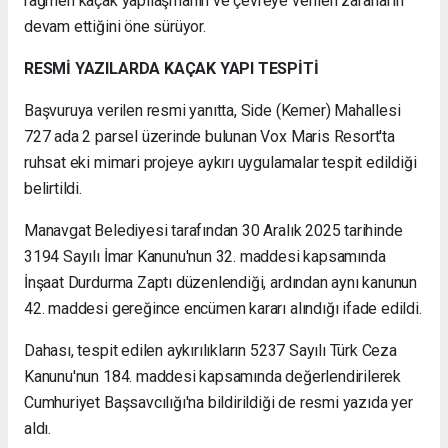
rağmen kaçak yapılaşmanın ve çevreye verilen zararların
devam ettiğini öne sürüyor.
RESMİ YAZILARDA KAÇAK YAPI TESPİTİ
Başvuruya verilen resmi yanıtta, Side (Kemer) Mahallesi
727 ada 2 parsel üzerinde bulunan Vox Maris Resort'ta
ruhsat eki mimari projeye aykırı uygulamalar tespit edildiği
belirtildi.
Manavgat Belediyesi tarafından 30 Aralık 2025 tarihinde
3194 Sayılı İmar Kanunu'nun 32. maddesi kapsamında
İnşaat Durdurma Zaptı düzenlendiği, ardından aynı kanunun
42. maddesi gereğince encümen kararı alındığı ifade edildi.
Dahası, tespit edilen aykırılıkların 5237 Sayılı Türk Ceza
Kanunu'nun 184. maddesi kapsamında değerlendirilerek
Cumhuriyet Başsavcılığı'na bildirildiği de resmi yazıda yer
aldı.