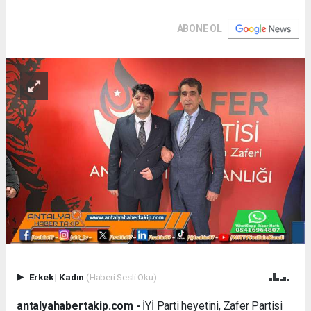
ABONE OL
Erkek
|
Kadın
(Haberi Sesli Oku)
antalyahabertakip.com -
İYİ Parti heyetini, Zafer Partisi