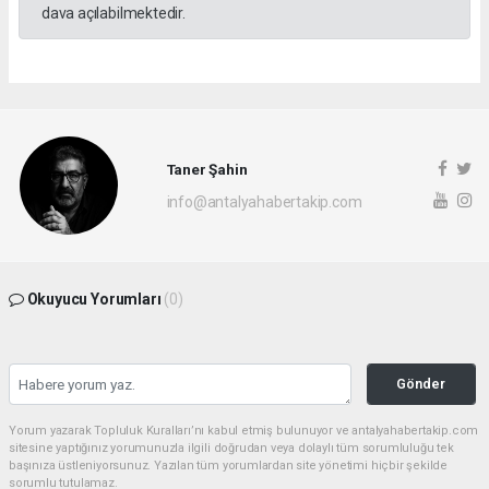
dava açılabilmektedir.
Taner Şahin
info@antalyahabertakip.com
Okuyucu Yorumları
(0)
Gönder
Yorum yazarak Topluluk Kuralları’nı kabul etmiş bulunuyor ve antalyahabertakip.com
sitesine yaptığınız yorumunuzla ilgili doğrudan veya dolaylı tüm sorumluluğu tek
başınıza üstleniyorsunuz. Yazılan tüm yorumlardan site yönetimi hiçbir şekilde
sorumlu tutulamaz.