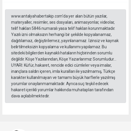
www.antalyahabertakip.com'da yer alan bütün yazılar,
materyaller, resimler, ses dosyaları, animasyonlar, videolar,
telif hakları 5846 numaralı yasa telif hakları korunmaktadır.
Yazılı izni olmaksızın herhangi bir şekilde kopyalanamaz,
dağıtılamaz, değiştirilemez, yayınlanamaz. İzinsiz ve kaynak
belirtilmeksizin kopyalama ve kullanımı yapılamaz. Bu
sitedeki bilgilerden kaynaklı hataların hiçbirinden sorumlu
değildir. Köşe Yazılarından, Köşe Yazarlarımız Sorumludur...
UYARI: Küfür, hakaret, rencide edici cümleler veya imalar,
inançlara saldırı içeren, imla kuralları ile yazılmamış, Türkçe
karakter kullanılmayan ve tamamı büyük harflerle yazılmış
yorumlar onaylanmamaktadır. Ayrıca suç teşkil edecek
hakaret içerikli yorumlar hakkında muhatapları tarafından
dava açılabilmektedir.