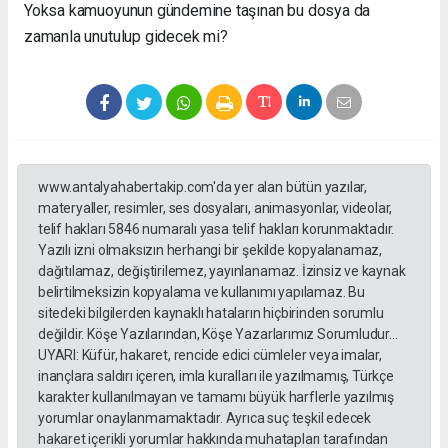
Yoksa kamuoyunun gündemine taşınan bu dosya da
zamanla unutulup gidecek mi?
www.antalyahabertakip.com'da yer alan bütün yazılar,
materyaller, resimler, ses dosyaları, animasyonlar, videolar,
telif hakları 5846 numaralı yasa telif hakları korunmaktadır.
Yazılı izni olmaksızın herhangi bir şekilde kopyalanamaz,
dağıtılamaz, değiştirilemez, yayınlanamaz. İzinsiz ve kaynak
belirtilmeksizin kopyalama ve kullanımı yapılamaz. Bu
sitedeki bilgilerden kaynaklı hataların hiçbirinden sorumlu
değildir. Köşe Yazılarından, Köşe Yazarlarımız Sorumludur...
UYARI: Küfür, hakaret, rencide edici cümleler veya imalar,
inançlara saldırı içeren, imla kuralları ile yazılmamış, Türkçe
karakter kullanılmayan ve tamamı büyük harflerle yazılmış
yorumlar onaylanmamaktadır. Ayrıca suç teşkil edecek
hakaret içerikli yorumlar hakkında muhatapları tarafından