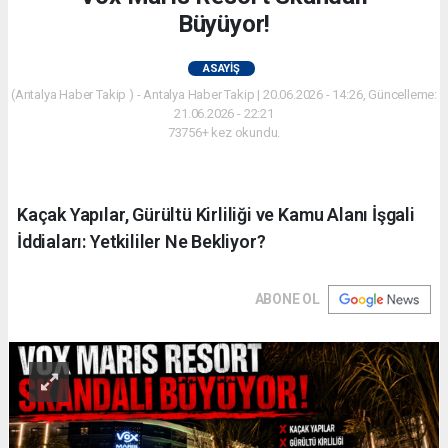
Büyüyor!
ASAYIŞ
(Antalya Haber Takip ) - Antalya Haber Takip | 20.06.2026 - 14:26, Güncelleme:
21.06.2026 - 22:21
73756+ kez okundu.
Kaçak Yapılar, Gürültü Kirliliği ve Kamu Alanı İşgali
İddiaları: Yetkililer Ne Bekliyor?
ABONE OL