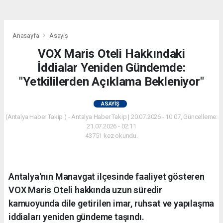
Anasayfa
Asayiş
VOX Maris Oteli Hakkındaki
İddialar Yeniden Gündemde:
"Yetkililerden Açıklama Bekleniyor"
ASAYIŞ
(Antalya Haber Takip ) - Antalya Haber Takip | 20.07.2026 - 10:07, Güncelleme:
21.07.2026 - 02:11
43751 kez okundu.
Antalya'nın Manavgat ilçesinde faaliyet gösteren
VOX Maris Oteli hakkında uzun süredir
kamuoyunda dile getirilen imar, ruhsat ve yapılaşma
iddiaları yeniden gündeme taşındı.