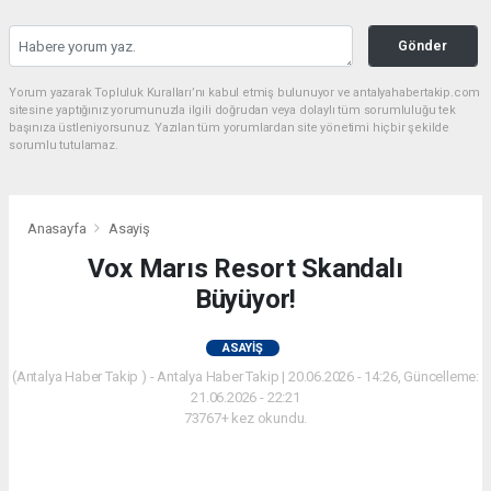
Gönder
Yorum yazarak Topluluk Kuralları’nı kabul etmiş bulunuyor ve antalyahabertakip.com
sitesine yaptığınız yorumunuzla ilgili doğrudan veya dolaylı tüm sorumluluğu tek
başınıza üstleniyorsunuz. Yazılan tüm yorumlardan site yönetimi hiçbir şekilde
sorumlu tutulamaz.
Anasayfa
Asayiş
Vox Marıs Resort Skandalı
Büyüyor!
ASAYIŞ
(Antalya Haber Takip ) - Antalya Haber Takip | 20.06.2026 - 14:26, Güncelleme:
21.06.2026 - 22:21
73767+ kez okundu.