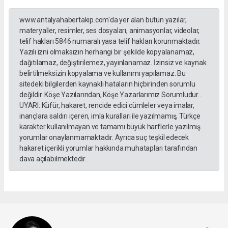
www.antalyahabertakip.com'da yer alan bütün yazılar,
materyaller, resimler, ses dosyaları, animasyonlar, videolar,
telif hakları 5846 numaralı yasa telif hakları korunmaktadır.
Yazılı izni olmaksızın herhangi bir şekilde kopyalanamaz,
dağıtılamaz, değiştirilemez, yayınlanamaz. İzinsiz ve kaynak
belirtilmeksizin kopyalama ve kullanımı yapılamaz. Bu
sitedeki bilgilerden kaynaklı hataların hiçbirinden sorumlu
değildir. Köşe Yazılarından, Köşe Yazarlarımız Sorumludur...
UYARI: Küfür, hakaret, rencide edici cümleler veya imalar,
inançlara saldırı içeren, imla kuralları ile yazılmamış, Türkçe
karakter kullanılmayan ve tamamı büyük harflerle yazılmış
yorumlar onaylanmamaktadır. Ayrıca suç teşkil edecek
hakaret içerikli yorumlar hakkında muhatapları tarafından
dava açılabilmektedir.