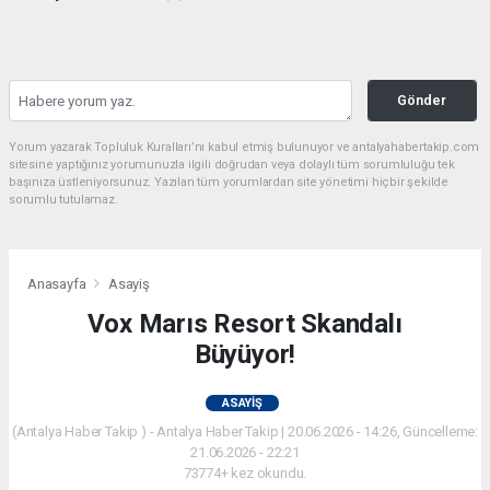
Gönder
Yorum yazarak Topluluk Kuralları’nı kabul etmiş bulunuyor ve antalyahabertakip.com
sitesine yaptığınız yorumunuzla ilgili doğrudan veya dolaylı tüm sorumluluğu tek
başınıza üstleniyorsunuz. Yazılan tüm yorumlardan site yönetimi hiçbir şekilde
sorumlu tutulamaz.
Anasayfa
Asayiş
Vox Marıs Resort Skandalı
Büyüyor!
ASAYIŞ
(Antalya Haber Takip ) - Antalya Haber Takip | 20.06.2026 - 14:26, Güncelleme:
21.06.2026 - 22:21
73774+ kez okundu.