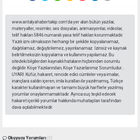
www.antalyahabertakip.com'da yer alan bütün yazılar,
materyaller, resimler, ses dosyaları, animasyonlar, videolar,
telif hakları 5846 numaralı yasa telif hakları korunmaktadır.
Yazılı izni olmaksızın herhangi bir şekilde kopyalanamaz,
dağıtılamaz, değiştirilemez, yayınlanamaz. İzinsiz ve kaynak
belirtilmeksizin kopyalama ve kullanımı yapılamaz. Bu
sitedeki bilgilerden kaynaklı hataların hiçbirinden sorumlu
değildir. Köşe Yazılarından, Köşe Yazarlarımız Sorumludur...
UYARI: Küfür, hakaret, rencide edici cümleler veya imalar,
inançlara saldırı içeren, imla kuralları ile yazılmamış, Türkçe
karakter kullanılmayan ve tamamı büyük harflerle yazılmış
yorumlar onaylanmamaktadır. Ayrıca suç teşkil edecek
hakaret içerikli yorumlar hakkında muhatapları tarafından
dava açılabilmektedir.
Okuyucu Yorumları
(0)