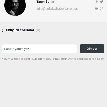
Taner Şahin
info@antalyahabertakip.com
Okuyucu Yorumları
(0)
Gönder
Yorum yazarak Topluluk Kuralları’nı kabul etmiş bulunuyor ve antalyahabertakip.com
sitesine yaptığınız yorumunuzla ilgili doğrudan veya dolaylı tüm sorumluluğu tek
başınıza üstleniyorsunuz. Yazılan tüm yorumlardan site yönetimi hiçbir şekilde
sorumlu tutulamaz.
haber paketi
haber scripti
haber yazılımı
Tüm hakları saklı tutulmaktadır.Copyright 2026©