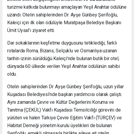
turizme katkıda bulunmayı amaçlayan Yeşil Anahtar ödülüne
uzandı. Otelin sahiplerinden Dr. Ayşe Günbey Şerifoğlu,
Kaleiçi için ilk olan ödülüyle Muratpaşa Belediye Başkanı
Ümit Uysal’ı ziyaret etti.
Dar sokaklarının keşfetme duygusunu tetiklediği, farklı
rotalarda Roma, Bizans, Selçuklu ve Osmanlıya uzanan
tarihin izinin sürüldüğü Kaleiçi’nde bulunan butik bir otel,
dünyada 60 ülkede verilen Yeşil Anahtar ödülünün sahibi
oldu.
Otelin sahiplerinden Dr. Ayşe Günbey Şerifoğlu, uzun yıllar
Kuşadası Belediyesi’nde başkan yardımcısı olarak çalıştı.
Aynı zamanda Çevre ve Kültür Değerlerini Koruma ve
Tanıtma (ÇEKÜL) Vakfı Kuşadası Temsilciliği görevini de
yürüten ve halen Türkiye Çevre Eğitim Vakfı (TÜRÇEV) ve
Habitat Derneği yönetim kurulu üyelikleri de bulunan
Şerifoğlu, emekli olmasıyla birlikte aileye ait otelin