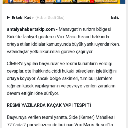
Erkek
|
Kadın
(Haberi Sesli Oku)
antalyahabertakip.com -
Manavgat'ın turizm bölgesi
Side'de faaliyet gösteren Vox Maris Resort hakkında
ortaya atılan iddialar kamuoyunda büyük yankı uyandırırken,
vatandaşlar yetkili kurumları göreve çağırıyor.
CİMER'e yapılan başvurular ve resmî kurumların verdiği
cevaplar, otel hakkında ciddi hukuki süreçlerin işletildiğini
ortaya koyuyor. Ancak bölge sakinleri, tüm bu işlemlere
rağmen kaçak yapılaşmanın ve çevreye verilen zararların
devam ettiğini öne sürüyor.
RESMİ YAZILARDA KAÇAK YAPI TESPİTİ
Başvuruya verilen resmi yanıtta, Side (Kemer) Mahallesi
727 ada 2 parsel üzerinde bulunan Vox Maris Resort'ta