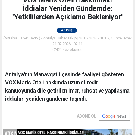
İddialar Yeniden Gündemde:
"Yetkililerden Açıklama Bekleniyor"
ASAYIŞ
(Antalya Haber Takip ) - Antalya Haber Takip | 20.07.2026 - 10:07, Güncelleme:
21.07.2026 - 02:11
47421 kez okundu.
Antalya'nın Manavgat ilçesinde faaliyet gösteren
VOX Maris Oteli hakkında uzun süredir
kamuoyunda dile getirilen imar, ruhsat ve yapılaşma
iddiaları yeniden gündeme taşındı.
ABONE OL