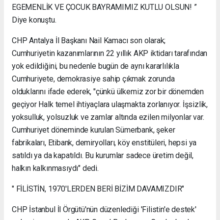
EGEMENLİK VE ÇOCUK BAYRAMIMIZ KUTLU OLSUN! ”
Diye konuştu.
CHP Antalya İl Başkanı Nail Kamacı son olarak;
Cumhuriyetin kazanımlarının 22 yıllık AKP iktidarı tarafından
yok edildiğini, bu nedenle bugün de aynı kararlılıkla
Cumhuriyete, demokrasiye sahip çıkmak zorunda
olduklarını ifade ederek, "çünkü ülkemiz zor bir dönemden
geçiyor Halk temel ihtiyaçlara ulaşmakta zorlanıyor. İşsizlik,
yoksulluk, yolsuzluk ve zamlar altında ezilen milyonlar var.
Cumhuriyet döneminde kurulan Sümerbank, şeker
fabrikaları, Etibank, demiryolları, köy enstitüleri, hepsi ya
satıldı ya da kapatıldı. Bu kurumlar sadece üretim değil,
halkın kalkınmasıydı" dedi.
" FİLİSTİN, 1970'LERDEN BERİ BİZİM DAVAMIZDIR"
CHP İstanbul İl Örgütü'nün düzenlediği 'Filistin'e destek'