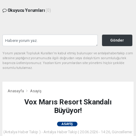
Okuyucu Yorumları
(0)
Gönder
Yorum yazarak Topluluk Kuralları’nı kabul etmiş bulunuyor ve antalyahabertakip.com
sitesine yaptığınız yorumunuzla ilgili doğrudan veya dolaylı tüm sorumluluğu tek
başınıza üstleniyorsunuz. Yazılan tüm yorumlardan site yönetimi hiçbir şekilde
sorumlu tutulamaz.
Anasayfa
Asayiş
Vox Marıs Resort Skandalı
Büyüyor!
ASAYIŞ
(Antalya Haber Takip ) - Antalya Haber Takip | 20.06.2026 - 14:26, Güncelleme: