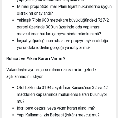
Mimari proje Side İmar Planı lejant hükümlerine uygun
olarak mı onaylandı?
Yaklaşık 7 bin 900 metrekare büyüklüğündeki 727/2
parsel üzerinde 300'ün üzerinde oda yapılması
mevcut imar hakları çerçevesinde mümkün mü?
İnşaat yoğunluğunun ruhsat ve projeye aykırı olduğu
yönündeki iddialar gerçeği yansıtıyor mu?
Ruhsat ve Yıkım Kararı Var mı?
Vatandaşlar ayrıca şu soruların da resmi belgelerle
açıklanmasını istiyor:
Otel hakkında 3194 sayılı İmar Kanunu'nun 32 ve 42.
maddeleri kapsamında mühürleme kararı bulunuyor
mu?
İdari para cezası veya yıkım kararı alındı mı?
Yapı Kullanma İzin Belgesi (İskân) mevcut mu?