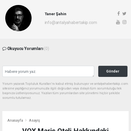
Taner Şahin
info@antalyahabertakip.com
Okuyucu Yorumları
(0)
Gönder
Yorum yazarak Topluluk Kuralları’nı kabul etmiş bulunuyor ve antalyahabertakip.com
sitesine yaptığınız yorumunuzla ilgili doğrudan veya dolaylı tüm sorumluluğu tek
başınıza üstleniyorsunuz. Yazılan tüm yorumlardan site yönetimi hiçbir şekilde
sorumlu tutulamaz.
Anasayfa
Asayiş
VOX Maris Oteli Hakkındaki