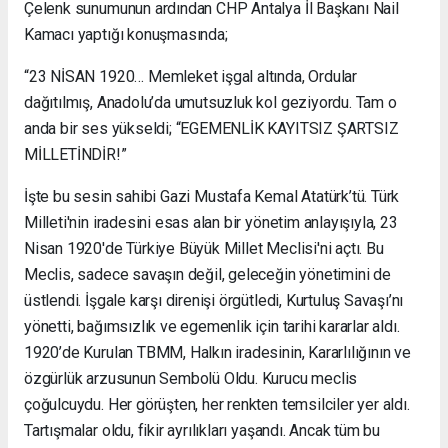
Çelenk sunumunun ardından CHP Antalya İl Başkanı Nail
Kamacı yaptığı konuşmasında;
“23 NİSAN 1920… Memleket işgal altında, Ordular
dağıtılmış, Anadolu’da umutsuzluk kol geziyordu. Tam o
anda bir ses yükseldi; “EGEMENLİK KAYITSIZ ŞARTSIZ
MİLLETİNDİR!”
İşte bu sesin sahibi Gazi Mustafa Kemal Atatürk’tü. Türk
Milleti'nin iradesini esas alan bir yönetim anlayışıyla, 23
Nisan 1920'de Türkiye Büyük Millet Meclisi'ni açtı. Bu
Meclis, sadece savaşın değil, geleceğin yönetimini de
üstlendi. İşgale karşı direnişi örgütledi, Kurtuluş Savaşı’nı
yönetti, bağımsızlık ve egemenlik için tarihi kararlar aldı.
1920’de Kurulan TBMM, Halkın iradesinin, Kararlılığının ve
özgürlük arzusunun Sembolü Oldu. Kurucu meclis
çoğulcuydu. Her görüşten, her renkten temsilciler yer aldı.
Tartışmalar oldu, fikir ayrılıkları yaşandı. Ancak tüm bu