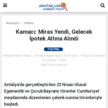
Anasayfa
Politika
Kamacı: Miras Yendi, Gelecek
İpotek Altına Alındı
POLITIKA
(Antalya Haber Takip ) - Antalya Haber Takip | 23.04.2025 - 19:30, Güncelleme:
23.04.2025 - 19:30
18467+ kez okundu.
Antalya'da gerçekleştirilen 23 Nisan Ulusal
Egemenlik ve Çocuk Bayramı törenler Cumhuriyet
meydanında düzenlenen çelenk sunma törenleriyle
başladı.