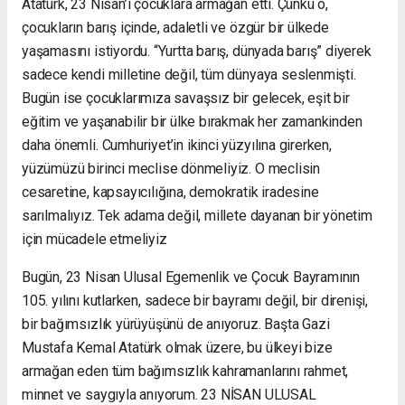
Atatürk, 23 Nisan’ı çocuklara armağan etti. Çünkü o,
çocukların barış içinde, adaletli ve özgür bir ülkede
yaşamasını istiyordu. “Yurtta barış, dünyada barış” diyerek
sadece kendi milletine değil, tüm dünyaya seslenmişti.
Bugün ise çocuklarımıza savaşsız bir gelecek, eşit bir
eğitim ve yaşanabilir bir ülke bırakmak her zamankinden
daha önemli. Cumhuriyet’in ikinci yüzyılına girerken,
yüzümüzü birinci meclise dönmeliyiz. O meclisin
cesaretine, kapsayıcılığına, demokratik iradesine
sarılmalıyız. Tek adama değil, millete dayanan bir yönetim
için mücadele etmeliyiz
Bugün, 23 Nisan Ulusal Egemenlik ve Çocuk Bayramının
105. yılını kutlarken, sadece bir bayramı değil, bir direnişi,
bir bağımsızlık yürüyüşünü de anıyoruz. Başta Gazi
Mustafa Kemal Atatürk olmak üzere, bu ülkeyi bize
armağan eden tüm bağımsızlık kahramanlarını rahmet,
minnet ve saygıyla anıyorum. 23 NİSAN ULUSAL