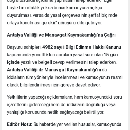
doğrultusunda açıklama yapmasını talep ederek, "Eğer
böyle bir ortaklık yoksa bunun kamuoyuna açıkça
duyurulması, varsa da yasal çerçevesinin şeffaf biçimde
ortaya konulması gerekir." görüşünü dile getiriyor.
Antalya Valiliği ve Manavgat Kaymakamlığı'na Çağrı
Başvuru sahipleri,
4982 sayılı Bilgi Edinme Hakkı Kanunu
kapsamında yönelttikleri sorulara yasal süre olan
15 gün
içinde
yazılı ve belgeli cevap verilmesini talep ederken,
Antalya Valiliği
ile
Manavgat Kaymakamlığı'nı
da
iddiaların tüm yönleriyle incelenmesi ve kamuoyunun resmi
olarak bilgilendirilmesi için göreve davet ediyor.
Yetkililerin yapacağı açıklamaların, hem kamuoyundaki soru
işaretlerini gidereceği hem de iddiaların doğruluğu veya
yanlışlığı konusunda netlik sağlayacağı belirtiliyor.
Editör Notu:
Bu haberde yer verilen hususlar, kamuoyunda