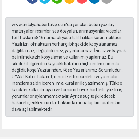
www.antalyahabertakip.com'da yer alan bütün yazılar,
materyaller, resimler, ses dosyaları, animasyonlar, videolar,
telif hakları 5846 numaralı yasa telif hakları korunmaktadır.
Yazılı izni olmaksızın herhangi bir şekilde kopyalanamaz,
dağıtılamaz, değiştirilemez, yayınlanamaz. İzinsiz ve kaynak
belirtilmeksizin kopyalama ve kullanımı yapılamaz. Bu
sitedeki bilgilerden kaynaklı hataların hiçbirinden sorumlu
değildir. Köşe Yazılarından, Köşe Yazarlarımız Sorumludur...
UYARI: Küfür, hakaret, rencide edici cümleler veya imalar,
inançlara saldırı içeren, imla kuralları ile yazılmamış, Türkçe
karakter kullanılmayan ve tamamı büyük harflerle yazılmış
yorumlar onaylanmamaktadır. Ayrıca suç teşkil edecek
hakaret içerikli yorumlar hakkında muhatapları tarafından
dava açılabilmektedir.