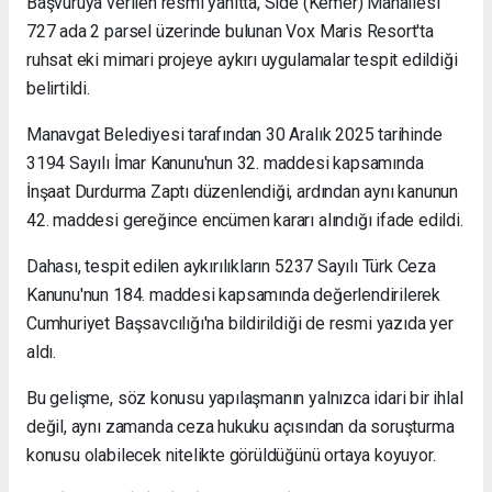
Başvuruya verilen resmi yanıtta, Side (Kemer) Mahallesi
727 ada 2 parsel üzerinde bulunan Vox Maris Resort'ta
ruhsat eki mimari projeye aykırı uygulamalar tespit edildiği
belirtildi.
Manavgat Belediyesi tarafından 30 Aralık 2025 tarihinde
3194 Sayılı İmar Kanunu'nun 32. maddesi kapsamında
İnşaat Durdurma Zaptı düzenlendiği, ardından aynı kanunun
42. maddesi gereğince encümen kararı alındığı ifade edildi.
Dahası, tespit edilen aykırılıkların 5237 Sayılı Türk Ceza
Kanunu'nun 184. maddesi kapsamında değerlendirilerek
Cumhuriyet Başsavcılığı'na bildirildiği de resmi yazıda yer
aldı.
Bu gelişme, söz konusu yapılaşmanın yalnızca idari bir ihlal
değil, aynı zamanda ceza hukuku açısından da soruşturma
konusu olabilecek nitelikte görüldüğünü ortaya koyuyor.