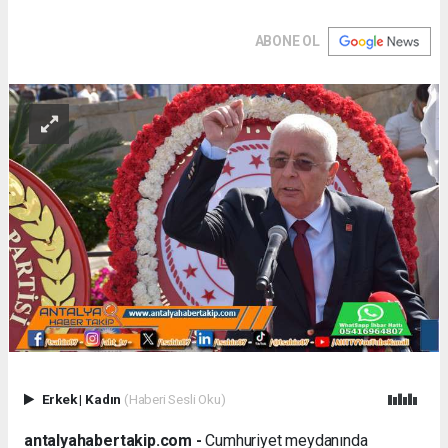
ABONE OL
Erkek
|
Kadın
(Haberi Sesli Oku)
antalyahabertakip.com -
Cumhuriyet meydanında