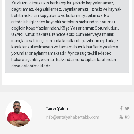
Yazılı izni olmaksızın herhangi bir şekilde kopyalanamaz,
dağıtılamaz, değiştirilemez, yayınlanamaz. İzinsiz ve kaynak
belirtilmeksizin kopyalama ve kullanımı yapılamaz. Bu
sitedeki bilgilerden kaynaklı hataların hiçbirinden sorumlu
değildir. Köşe Yazılarından, Köşe Yazarlarımız Sorumludur...
UYARI: Küfür, hakaret, rencide edici cümleler veya imalar,
inançlara saldırı içeren, imla kuralları ile yazılmamış, Türkçe
karakter kullanılmayan ve tamamı büyük harflerle yazılmış
yorumlar onaylanmamaktadır. Ayrıca suç teşkil edecek
hakaret içerikli yorumlar hakkında muhatapları tarafından
dava açılabilmektedir.
Taner Şahin
info@antalyahabertakip.com