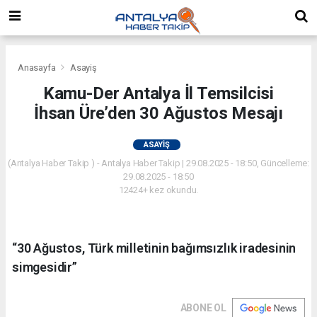
Anasayfa
Asayiş
Kamu-Der Antalya İl Temsilcisi
İhsan Üre’den 30 Ağustos Mesajı
ASAYIŞ
(Antalya Haber Takip ) - Antalya Haber Takip | 29.08.2025 - 18:50, Güncelleme:
29.08.2025 - 18:50
12424+ kez okundu.
“30 Ağustos, Türk milletinin bağımsızlık iradesinin
simgesidir”
ABONE OL