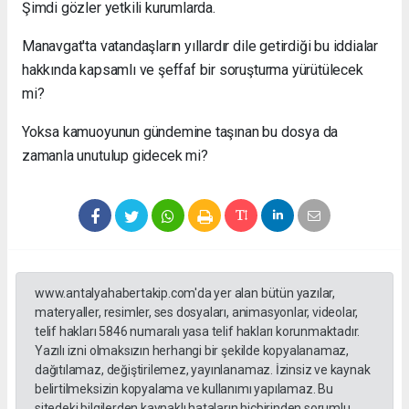
Şimdi gözler yetkili kurumlarda.
Manavgat'ta vatandaşların yıllardır dile getirdiği bu iddialar
hakkında kapsamlı ve şeffaf bir soruşturma yürütülecek
mi?
Yoksa kamuoyunun gündemine taşınan bu dosya da
zamanla unutulup gidecek mi?
www.antalyahabertakip.com'da yer alan bütün yazılar,
materyaller, resimler, ses dosyaları, animasyonlar, videolar,
telif hakları 5846 numaralı yasa telif hakları korunmaktadır.
Yazılı izni olmaksızın herhangi bir şekilde kopyalanamaz,
dağıtılamaz, değiştirilemez, yayınlanamaz. İzinsiz ve kaynak
belirtilmeksizin kopyalama ve kullanımı yapılamaz. Bu
sitedeki bilgilerden kaynaklı hataların hiçbirinden sorumlu