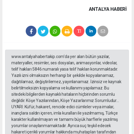
ANTALYA HABERİ
www.antalyahabertakip.com'da yer alan bütün yazılar,
materyaller, resimler, ses dosyaları, animasyonlar, videolar,
telif hakları 5846 numaralı yasa telif hakları korunmaktadır.
Yazılı izni olmaksızın herhangi bir şekilde kopyalanamaz,
dağıtılamaz, değiştirilemez, yayınlanamaz. İzinsiz ve kaynak
belirtilmeksizin kopyalama ve kullanımı yapılamaz. Bu
sitedeki bilgilerden kaynaklı hataların hiçbirinden sorumlu
değildir. Köşe Yazılarından, Köşe Yazarlarımız Sorumludur...
UYARI: Küfür, hakaret, rencide edici cümleler veya imalar,
inançlara saldırı içeren, imla kuralları ile yazılmamış, Türkçe
karakter kullanılmayan ve tamamı büyük harflerle yazılmış
yorumlar onaylanmamaktadır. Ayrıca suç teşkil edecek
hakaret içerikli yorumlar hakkında muhatapları tarafından