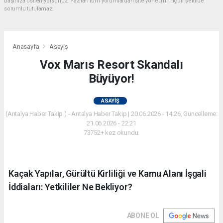
başınıza üstleniyorsunuz. Yazılan tüm yorumlardan site yönetimi hiçbir şekilde
sorumlu tutulamaz.
Anasayfa
Asayiş
Vox Marıs Resort Skandalı
Büyüyor!
ASAYIŞ
(Antalya Haber Takip ) - Antalya Haber Takip | 20.06.2026 - 14:26, Güncelleme:
21.06.2026 - 22:21
73752+ kez okundu.
Kaçak Yapılar, Gürültü Kirliliği ve Kamu Alanı İşgali
İddiaları: Yetkililer Ne Bekliyor?
ABONE OL